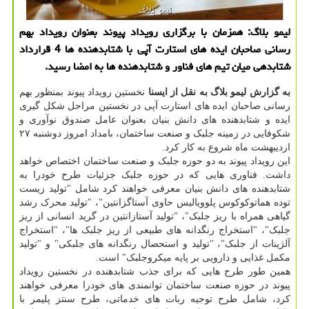
لیمو بلاگ: همزمان با برگزاری رویداد پیوند بعنوان رویداد بهم
رسانی صاحبان ایده های استارت آپی با شتابدهنده ها 4 قرارداد
شتابدهی میان تیم های فناور و شتابدهنده ها به امضا رسید.
به گزارش لیمو بلاگ به نقل از ایسنا
نخستین رویداد پیوند بمنظور بهم
رسانی صاحبان ایده های استارت آپی در نخستین مراحل شکل گیری
ایده و شتابدهنده های دانش بنیان بعنوان عامل صندوق نوآوری و
شکوفایی در زمینه جلبک و صنعت ساختمان، بامداد امروز دوشنبه ۲۷
اردیبهشت ماه شروع به کار کرد.
این رویداد پیوند به دو حوزه جلبک و صنعت ساختمان اختصاص خواهد
داشت. فناوری هایی که در حوزه جلبک جزئیات طرح خودرا به
شتابدهنده های دانش بنیان معرفی خواهند کرد شامل "تولید زیست
توده هماتوکوکوس پلوویالیس حاوی آستاگزانتین"، "تولید محرک رشد
گیاهی همراه با ریز جلبک"، "تولید آستازانتین در گرید انسانی از ریز
جلبک"، "استخراج رنگدانه های طبیعی از ریز جلبک ها"، "استخراج
آلژینات از جلبک"، "تولید و استحصال رنگدانه های جلبکی" و "تولید
مکمل غذایی و دارویی بر پایه میکروجلبک" است.
همین طور طرح هایی که برای جذب شتابدهنده در نخستین رویداد
پیوند در حوزه صنعت ساختمان توانمندی های خودرا معرفی خواهند
کرد، شامل طرح توجیه ربات های خدماتی، طرح سنتز پلیمر با