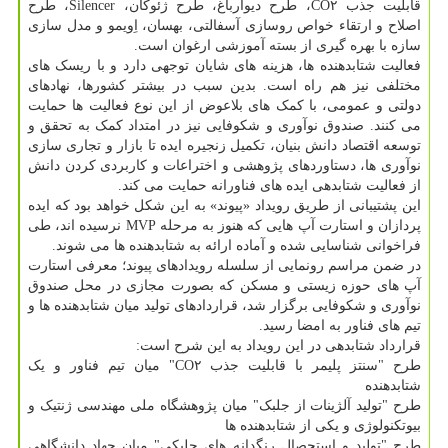
قابلیت جذب CO۲، طرح دیوارباغ، طرح ژئوکان، Silencer، طرح
اصلاح و ارتقاء خواص روسازی آسفالتی، بهسان، اِویمو و مدل سازی
سازه با بهره گیری از بسته آموزشی ارغوان است.
فعالیت شتابدهنده ها، هزینه های شایان توجهی دارد و با ریسک های
مختلفی نیز هم راه است. بدین سبب در بیشتر کشورها، نهادهای
دولتی و عمومی، با کمک های بلاعوض از این نوع فعالیت ها حمایت
می کنند. صندوق نوآوری و شکوفایی نیز در امتداد کمک به تحقق و
توسعه اقتصاد دانش بنیان، تکمیل زنجیره ایده تا بازار و تجاری سازی
نوآوری ها، دستاوردهای پژوهشی و اختراعات و کاربردی کردن دانش
از فعالیت شتابدهی ایده های فناورانه حمایت می کند.
این پشتیبانی از طریق رویداد «پیوند» به این شکل خواهد بود که ایده
پردازان و استارت آپ هایی که هنوز به مرحله MVP نرسیده اند، طی
فراخوانی شناسایی شده و آماده ارائه به شتابدهنده ها می شوند.
در ضمن مراسم رونمایی از سلسله رویدادهای پیوند؛ معرفی استارت
آپ های حوزه زیستی و مسکن که بصورت مجازی در محل صندوق
نوآوری و شکوفایی برگزار شد، قراردادهای تولید میان شتابدهنده ها و
تیم های فناور به امضا رسید.
قرارداد شتابدهی در این رویداد به این شرح است:
طرح "سنتز پلیمر با قابلیت جذب CO۲" میان تیم فناور و یک
شتابدهنده
طرح "تولید آلژینات از جلبک" میان پژوهشگاه ملی مهندسی ژنتیک و
بیوتکنولوژی و یکی از شتابدهنده ها
طرح "تولید و استحصال رنگدانه های جلبکی" میان جهاد دانشگاهی