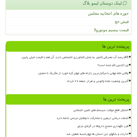
لینک دوستان لیمو بلاگ
حوزه های انتخابیه مجلس
فیش حج
قیمت بیسیم موتورولا
پربیننده ترین ها
85درصد آب مصرفی کشور به بخش کشاورزی اختصاص دارد، آن هم با قیمت خیلی پایین
چرا کدئین کم شده است؟
وقتی جام جهانی با مرگبارترین زلزله های جهان گره خورد از مکزیک تا منجیل
آخرین وضعیت جاده چالوس و هراز، جمعه ۲۹ خرداد
پربحث ترین ها
احتمال قطع موقت سیستم های تامین اجتماعی
خدمات درمانی اربعین با مشارکت داوطلبان مردمی ادامه دارد
طرز نگهداری صحیح داروها در گرمای عراق
ادارات و بانکهای این استان ها چهارشنبه تعطیل شد