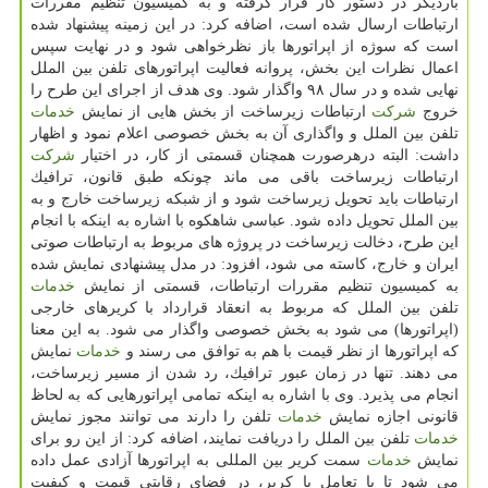
باردیگر در دستور كار قرار گرفته و به كمیسیون تنظیم مقررات
ارتباطات ارسال شده است، اضافه كرد: در این زمینه پیشنهاد شده
است كه سوژه از اپراتورها باز نظرخواهی شود و در نهایت سپس
اعمال نظرات این بخش، پروانه فعالیت اپراتورهای تلفن بین الملل
نهایی شده و در سال ۹۸ واگذار شود. وی هدف از اجرای این طرح را
خروج
شركت
ارتباطات زیرساخت از بخش هایی از نمایش
خدمات
تلفن بین الملل و واگذاری آن به بخش خصوصی اعلام نمود و اظهار
داشت: البته درهرصورت همچنان قسمتی از كار، در اختیار
شركت
ارتباطات زیرساخت باقی می ماند چونكه طبق قانون، ترافیك
ارتباطات باید تحویل زیرساخت شود و از شبكه زیرساخت خارج و به
بین الملل تحویل داده شود. عباسی شاهكوه با اشاره به اینكه با انجام
این طرح، دخالت زیرساخت در پروژه های مربوط به ارتباطات صوتی
ایران و خارج، كاسته می شود، افزود: در مدل پیشنهادی نمایش شده
به كمیسیون تنظیم مقررات ارتباطات، قسمتی از نمایش
خدمات
تلفن بین الملل كه مربوط به انعقاد قرارداد با كریرهای خارجی
(اپراتورها) می شود به بخش خصوصی واگذار می شود. به این معنا
كه اپراتورها از نظر قیمت با هم به توافق می رسند و
خدمات
نمایش
می دهند. تنها در زمان عبور ترافیك، رد شدن از مسیر زیرساخت،
انجام می پذیرد. وی با اشاره به اینكه تمامی اپراتورهایی كه به لحاظ
قانونی اجازه نمایش
خدمات
تلفن را دارند می توانند مجوز نمایش
خدمات
تلفن بین الملل را دریافت نمایند، اضافه كرد: از این رو برای
نمایش
خدمات
سمت كریر بین المللی به اپراتورها آزادی عمل داده
می شود تا با تعامل با كریر، در فضای رقابتی قیمت و كیفیت