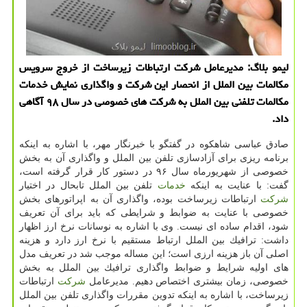
لیمو بلاگ: مدیرعامل شركت ارتباطات زیرساخت از خروج سرویس
مكالمات بین الملل از انحصار این شركت و واگذاری نمایش خدمات
مكالمات تلفنی بین الملل به شركت های خصوصی در سال ۹۸ آگاهی
داد.
صادق عباسی شاهكوه در گفتگو با خبرنگار مهر، با اشاره به اینكه
برنامه ریزی برای آزادسازی تلفن بین الملل و واگذاری آن به بخش
خصوصی از شهریورماه سال ۹۶ در دستور كار قرار گرفته است،
گفت: با عنایت به اینكه
خدمات
تلفن بین الملل تابحال در اختیار
شركت
ارتباطات زیرساخت بوده، واگذاری آن به اپراتورهای بخش
خصوصی با عنایت به ضوابط و شرایطی كه باید برای آن تعریف
شود، اقدام ساده ای نیست. وی با اشاره به نوسانات نرخ ارز اظهار
داشت: ترافیك بین الملل ارتباط مستقیم با نرخ ارز دارد و هزینه
اصلی آن باز هزینه ارزی است؛ این مساله موجب شد در تعریف مدل
های اولیه شرایط و ضوابط واگذاری ترافیك بین الملل به بخش
خصوصی، زمان بیشتری اختصاص دهیم. مدیرعامل
شركت
ارتباطات
زیرساخت، با اشاره به اینكه تدوین مقررات واگذاری تلفن بین الملل