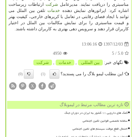
مناسبتری را دریافت نمایند. مدیرعامل
شركت
ارتباطات زیرساخت
اشاره كرد: اپراتورهای نمایش دهنده
خدمات
تلفن بین الملل می
توانند با ایجاد فضای رقابتی در تعامل با كریرهای خارجی، كیفیت بهتر
و قیمت مناسبتری را برای نمایش مكالمات بین الملل در اختیار
كاربران قرار دهند و سرویس دهی بهتری به كاربران داشته باشند.
1397/12/03
13:06:16
4950
/ 5
5.0
تگهای خبر:
بین المللی
,
خدمات
,
شركت
این مطلب لیمو بلاگ را می پسندید؟
(0)
(1)
X
تازه ترین مطالب مرتبط در لیموبلاگ
کمک های دارویی ۱۱ کشور به ایران در دوران جنگ
سامانه تخصصی قوانین تأمین اجتماعی
احتمال قطع موقت سیستم های تامین اجتماعی
خدمات درمانی اربعین با مشارکت داوطلبان مردمی ادامه دارد