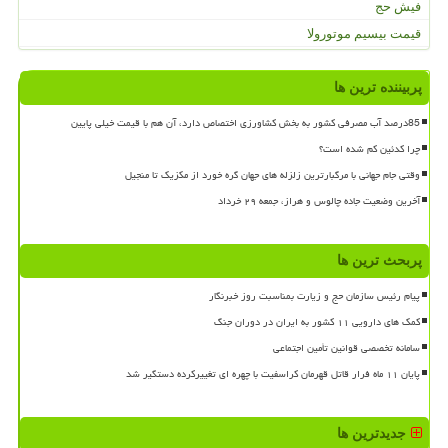
فیش حج
قیمت بیسیم موتورولا
پربیننده ترین ها
85درصد آب مصرفی کشور به بخش کشاورزی اختصاص دارد، آن هم با قیمت خیلی پایین
چرا کدئین کم شده است؟
وقتی جام جهانی با مرگبارترین زلزله های جهان گره خورد از مکزیک تا منجیل
آخرین وضعیت جاده چالوس و هراز، جمعه ۲۹ خرداد
پربحث ترین ها
پیام رئیس سازمان حج و زیارت بمناسبت روز خبرنگار
کمک های دارویی ۱۱ کشور به ایران در دوران جنگ
سامانه تخصصی قوانین تأمین اجتماعی
پایان ۱۱ ماه فرار قاتل قهرمان کراسفیت با چهره ای تغییرکرده دستگیر شد
جدیدترین ها