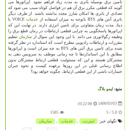
تامین برق بوسیله باتری به مدت زیاد فراهم نشود. اپراتورها می
گویند که قطعی مکرر برق آن هم در فواصل کوتاه سبب می شود که
تعدادی از باتری ها امکان شارژ مجدد نداشته باشند. از طرف دیگر
باتری آنتن های BTS باتوجه به میزان استفاده از
خدمات
VOICE یا
دیتا، مدت زمان متفاوتی برای تامین انرژی دارند. در نهایت این که
اپراتورها پاسخگویی به چرایی قطعی ارتباطات در زمان قطع برق را
وظیفه رگولاتوری می دانند. با این وجود این سوال از
سازمان
تنظیم
مقررات و ارتباطات رادیویی مطرح است که استاندارد در نظر گرفته
شده برای تامین برق آنتن های BTS به چه میزان است و اپراتورها
مطابق با این استانداردها تا چه زمانی موظف به سرویس دهی به
مشترکان هستند و این که مسئولیت قطعی ارتباط مشترکان بدون
اطلاع رسانی قبلی در این روزها برعهده کیست و نحوه جبران
خسارات ناشی از این قطعی ارتباط، چگونه خواهد بود؟
منبع:
لیمو بلاگ
1400/03/03
10:22:00
1585
/ 5
5.0
تگهای خبر:
اینترنت
,
خدمات
,
سازمان