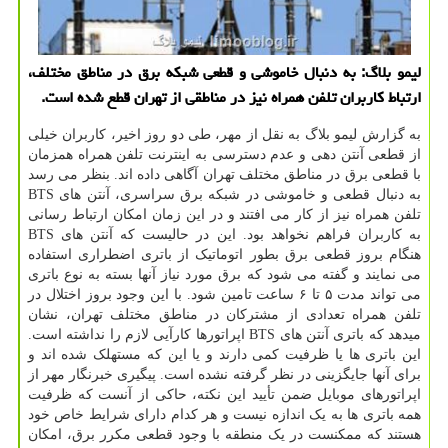
لیمو بلاگ: به دنبال خاموشی و قطعی شبکه برق در مناطق مختلف،
ارتباط کاربران تلفن همراه نیز در مناطقی از تهران قطع شده است.
به گزارش لیمو بلاگ به نقل از مهر، طی دو روز اخیر، کاربران خیلی
از قطعی آنتن دهی و عدم دسترسی به اینترنت تلفن همراه همزمان
با قطعی برق در مناطق مختلف تهران آگاهی داده اند. بنظر می رسد
به دنبال قطعی و خاموشی در شبکه برق سراسری، آنتن های BTS
تلفن همراه نیز از کار می افتند و در این زمان امکان ارتباط رسانی
به کاربران فراهم نخواهد بود. این در حالیست که آنتن های BTS
هنگام بروز قطعی برق بطور اتوماتیک از باتری اضطراری استفاده
می نمایند و گفته می شود که برق مورد نیاز آنها بسته به نوع باتری
می تواند مدت ۵ تا ۶ ساعت تامین شود. با این وجود بروز اختلال در
تلفن همراه تعدادی از مشترکان در مناطق مختلف تهران، نشان
میدهد که باتری آنتن های BTS اپراتورها کارآیی لازم را نداشته است.
این باتری ها یا ظرفیت کمی دارند و یا این که مستهلک شده اند و
برای آنها جایگزینی در نظر گرفته نشده است. پیگیری خبرنگار مهر از
اپراتورهای موبایل ضمن تأیید این نکته، حاکی از آنست که ظرفیت
همه باتری ها به یک اندازه نیست و هر کدام دارای شرایط خاص خود
هستند که ممکنست در یک منطقه با وجود قطعی مکرر برق، امکان