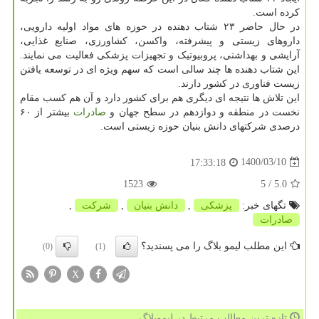
کرده است.
در حال حاضر ۲۳ شتاب دهنده در حوزه های مواد اولیه دارویی،
داروهای زیستی و پیشرفته، واکسن، کشاورزی، صنایع غذایی،
آرایشی و بهداشتی، پروبیوتیک و تجهیزات پزشکی فعالیت می نمایند.
این شتاب دهنده ها چند سالی است که سهم ویژه ای در توسعه یافتن
زیست فناوری در کشور دارند.
این تلاش ها نتیجه ای دیگری هم برای کشور دارد و آن هم کسب مقام
نخست در منطقه و دوازدهم در سطح جهان و
صادرات
بیشتر از ۶۰
درصدی شرکتهای دانش بنیان حوزه زیستی است.
1400/03/10
17:33:18
1523
/ 5
5.0
تگهای خبر:
پزشكی
,
دانش بنیان
,
شركت
,
صادرات
این مطلب لیمو بلاگ را می پسندید؟
(0)
(1)
X
تازه ترین مطالب مرتبط در لیموبلاگ