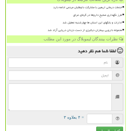
خدمات درمانی اربعین با مشارکت داوطلبان مردمی ادامه دارد
طرز نگهداری صحیح داروها در گرمای عراق
ادارات و بانکهای این استان ها چهارشنبه تعطیل شد
محموله دارویی بیماران دیالیزی از دست دزدان دریایی آزاد شد
نظرات بینندگان لیموبلاگ در مورد این مطلب
لطفا شما هم
نظر دهید
= ۴ بعلاوه ۳
ارسال نظر