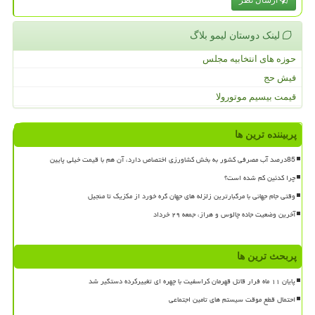
لینک دوستان لیمو بلاگ
حوزه های انتخابیه مجلس
فیش حج
قیمت بیسیم موتورولا
پربیننده ترین ها
85درصد آب مصرفی کشور به بخش کشاورزی اختصاص دارد، آن هم با قیمت خیلی پایین
چرا کدئین کم شده است؟
وقتی جام جهانی با مرگبارترین زلزله های جهان گره خورد از مکزیک تا منجیل
آخرین وضعیت جاده چالوس و هراز، جمعه ۲۹ خرداد
پربحث ترین ها
پایان ۱۱ ماه فرار قاتل قهرمان کراسفیت با چهره ای تغییرکرده دستگیر شد
احتمال قطع موقت سیستم های تامین اجتماعی