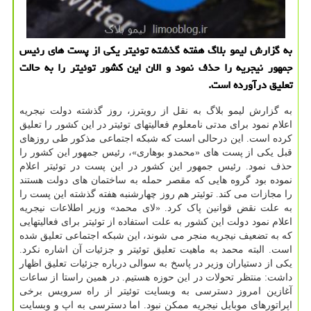
به گزارش لیمو بلاگ هفته گذشته توئیتر یکی از پست های رئیس
جمهور نیجریه را حذف نمود و الان این کشور توئیتر را به حالت
تعلیق درآورده است.
به گزارش لیمو بلاگ به نقل از رویترز، روز گذشته دولت نیجریه
اعلام نمود برای مدتی نامعلوم فعالیتهای توئیتر در این کشور را تعلیق
کرده است. این درحالی است که شبکه اجتماعی مذکور طی روزهای
قبل یکی از پست های «محمدو بوهاری»، رئیس جمهور این کشور را
حذف نمود. رئیس جمهور این کشور در این پست در توئیتر اعلام
نموده بود گروه هایی که مقصر حمله به ساختمان های دولت هستند
را مجازات می کند. توئیتر هم روز چهارشنبه هفته گذشته این پست را
به علت نقض قوانین پاک کرد. «لای محمد» وزیر اطلاعات نیجریه
اعلام نمود دولت این کشور به علت استفاده از توئیتر برای فعالیتهایی
که به تضعیف نیجریه منجر می شوند، این شبکه اجتماعی تعلیق شده
است. البته محمد به ماهیت تعلیق توئیتر و جزئیات آن اشاره نکرد.
یکی از دستیاران وزیر در پاسخ به سوالی درباره جزئیات تعلیق اظهار
داشت: منتظر تحولات در این حوزه هستیم. در همین راستا از ساعات
آغازین امروز دسترسی به وبسایت توئیتر از راه سرویس برخی
اپراتورهای موبایل نیجریه ممکن نبود. اما دسترسی به اپ و وبسایت