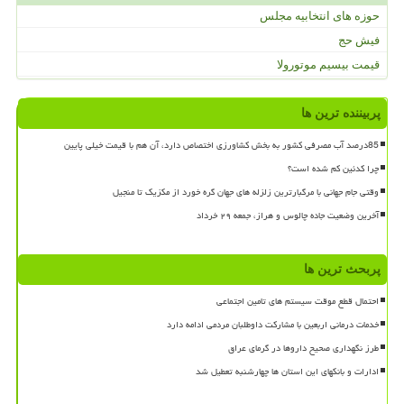
حوزه های انتخابیه مجلس
فیش حج
قیمت بیسیم موتورولا
پربیننده ترین ها
85درصد آب مصرفی کشور به بخش کشاورزی اختصاص دارد، آن هم با قیمت خیلی پایین
چرا کدئین کم شده است؟
وقتی جام جهانی با مرگبارترین زلزله های جهان گره خورد از مکزیک تا منجیل
آخرین وضعیت جاده چالوس و هراز، جمعه ۲۹ خرداد
پربحث ترین ها
احتمال قطع موقت سیستم های تامین اجتماعی
خدمات درمانی اربعین با مشارکت داوطلبان مردمی ادامه دارد
طرز نگهداری صحیح داروها در گرمای عراق
ادارات و بانکهای این استان ها چهارشنبه تعطیل شد