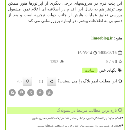
این پلت فرم در سرویسهای برخی دیگری از اپراتورها هنوز ممکن
بود. توئیتر هم به دنبال این اقدام در اطلاعیه ای اعلام نمود مشغول
بررسی تعلیق عملیات هایش از جانب دولت نیجریه است و بعد از
دستیابی به اطلاعات بیشتر، در اینباره بروزرسانی می کند.
منبع:
limooblog.ir
1400/03/16
16:03:14
1392
/ 5
5.0
تگهای خبر:
سایت
این مطلب لیمو بلاگ را می پسندید؟
(0)
(1)
X
تازه ترین مطالب مرتبط در لیموبلاگ
احکام جدید بازنشستگان تامین اجتماعی صادر شد جزئیات متناسب سازی حقوق
اختلال در دسترسی به اینترنت بین الملل وزارت ارتباطات پاسخگو نیست