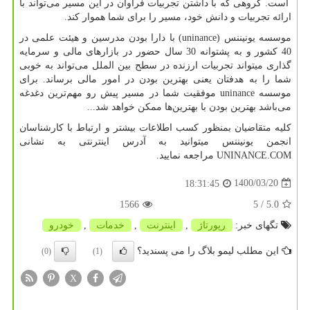
است. گروهی که با داشتن تجربیات فراوان در این مسیر می‌تواند با
ارائه تجربیات و دانش خود، مسیر را برای شما هموار کند.
موسسه یونیننس (
uninance
) با دارا بودن مدرسین و هیئت علمی در
40 کشور و به پشتوانه 30 سال حضور در بازارهای مالی و سرمایه
گذاری میتواند تجربیات ارزنده در سطح بین الملل می‌تواند به خوبی
شما را به هدفتان یعنی بهترین بودن در امور مالی برساند. برای
موسسه
uninance
موفقیت شما در مسیر پیش رو مهم‌ترین دغدغه
می‌باشد بهترین بودن با بهترین‌ها ممکن خواهد شد...
کلیه متقاضیان بمنظور کسب اطلاعات بیشتر و ارتباط با کارشناسان
انجمن یونیننس میتوانید به آدرس اینترنتی به نشانی
UNINANCE.COM
مراجعه نمایید.
1400/03/20
18:31:45
1566
/ 5
5.0
تگهای خبر:
رپورتاژ
,
اینترنت
,
خدمات
,
خودرو
این مطلب لیمو بلاگ را می پسندید؟
(0)
(1)
X