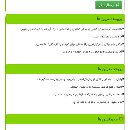
ارسال نظر
پربیننده ترین ها
85درصد آب مصرفی کشور به بخش کشاورزی اختصاص دارد، آن هم با قیمت خیلی پایین
چرا کدئین کم شده است؟
وقتی جام جهانی با مرگبارترین زلزله های جهان گره خورد از مکزیک تا منجیل
آخرین وضعیت جاده چالوس و هراز، جمعه ۲۹ خرداد
پربحث ترین ها
پایان ۱۱ ماه فرار قاتل قهرمان کراسفیت با چهره ای تغییرکرده دستگیر شد
احتمال قطع موقت سیستم های تامین اجتماعی
خدمات درمانی اربعین با مشارکت داوطلبان مردمی ادامه دارد
طرز نگهداری صحیح داروها در گرمای عراق
جدیدترین ها