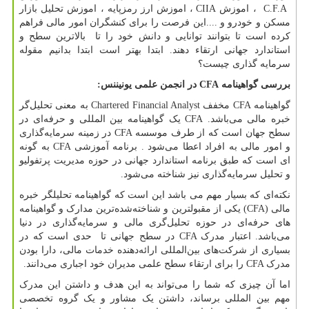
C.F.A
، اموزش
CIIA
، اموزش ارز رمزپایه ، اموزش تحلیل بازار
مسکن و خودرو و ....این فرصت را برای کنشگران امور مالی فراهم
کرده است تا بتوانند توانایی و دانش خود را تا بالاترین سطح و
استاندارد جهانی ارتقاء دهند. ابتدا بهتر است ابتدا بدانیم مقوله
سرمایه گذاری چیست؟
بررسی گواهینامه
CFA
در انجمن علمی یونیننس:
گواهینامه
CFA
مخفف
Chartered Financial Analyst
به معنی تحلیل‌گر
خبره مالی می‌باشد.
CFA
یک گواهینامه بین المللی و حرفه‌ا‌‌ی در
سطح جهان است که از طرف موسسه
CFA
در زمینه سرمایه‌گذاری
و امور مالی به افراد اعطا می‌شود . برنامه آموزشی
CFA
به گونه
ای است که طبق برنامه استاندارد جهانی در حوزه مدیریت پرتفولیو
و تحلیل سرمایه‌گذاری نیز شناخته می‌شود.
نکته‌ای که بسیار مهم می باشد این است که گواهینامه تحلیلگر خبره
مالی
(CFA)
یکی از مقبولترین و شناخته‌شده‌ترین مدارک و گواهینامه
های حرفه‌ای در حوزه تحلیل‌گری مالی و سرمایه‌گذاری در دنیا
می‌باشد. اعتبار مدرک
CFA
در سطح جهانی تا حدی است که در
بسیاری از شرکت‌های بین‌المللی ارائه‌دهنده خدمات مالی، دارا بودن
مدرک
CFA
را برای ارتقاء سطح علمی مدیران خود اجباری می‌دانند.
اما آن چیزی که شما را می‌تواند به این هدف و داشتن این مدرک
مهم بین المللی برساند، داشتن یک مشاور و یک گروه تخصصی