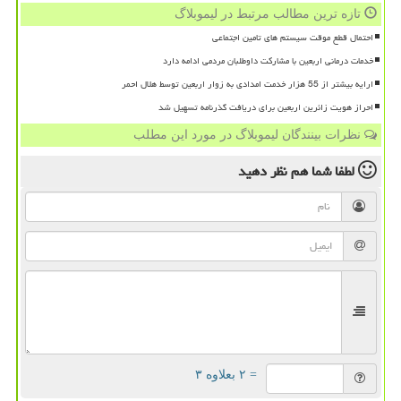
تازه ترین مطالب مرتبط در لیموبلاگ
احتمال قطع موقت سیستم های تامین اجتماعی
خدمات درمانی اربعین با مشارکت داوطلبان مردمی ادامه دارد
ارایه بیشتر از 55 هزار خدمت امدادی به زوار اربعین توسط هلال احمر
احراز هویت زائرین اربعین برای دریافت گذرنامه تسهیل شد
نظرات بینندگان لیموبلاگ در مورد این مطلب
لطفا شما هم
نظر دهید
= ۲ بعلاوه ۳