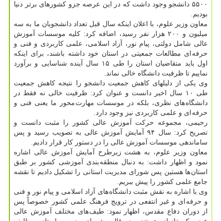
۵۵۰۰ دانشجو وجود داشت که در این عرصه جزو کشورهای برتر دنیا
بودیم.
معاون وزیر علوم، با اعلان اینکه سال قبل تعداد دانشجویان ما به سه
میلیون و ۲۰۰ هزار نفر رسید، اضافه کرد: کلیه موسسات آموزش
عالی شامل دولتی، پیام نور، آزاد اسلامی، علمی کاربردی و فنی و
حرفه ای مطالعات جمعیتی در استان خود داشته باشند، برای اینکه
اول باید متقاضیان استان را طی ۱۵ سال آینده شناسایی و برآورد
نماییم تا ظرفیت دانشگاه خالی نماند.
وی یکی از دلیلهای کاهش جمعیت دانشجو را نتیجه کاهش جمعیت
طی ۱۰ سال اخیر دانست و عنوان کرد: ظرفیت خالی نه فقط در
دانشگاه های نظری، بلکه در موسسات مهارت محور ما یعنی فنی و
حرفه ای و علمی کاربردی نیز وجود دارد.
رحیمی، مجموعه حرکت آموزش عالی کشور را مثبت دانست و
تصریح کرد: سال ۹۴ آمایش آموزش عالی به تصویب رسید و پس
ساماندهی موسسات آموزش عالی را در دستور کار قرار دادیم.
معاون وزیر علوم، به هشت زیرطرح آمایش آموزش عالی اشاره
نمود و اظهار داشت: به دنبال منطقه بندی آموزشی کشور بر طبق
استان ها هستین پس شورای مدیریت استانی را تشکیل دادیم تا نقشه
جامع علمی کشور را پیش ببریم.
وی با اشاره به نقش مثبت دانشگاه های آزاد اسلامی و پیام نور و فنی
و حرفه ای و غیر انتفعی در ترویج فرهنگ علمی کشور خصوصاً پس
از دوران دفاع مقدس، اظهار نمود: طیف های مختلف آموزش عالی