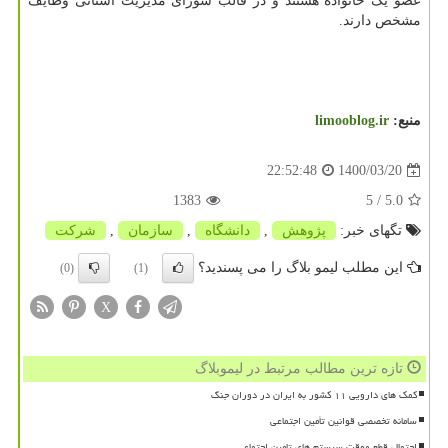
عضو یک خانواده هستند و در قالب شورای مدیریت استانی وظایف
مشخص دارند.
منبع:
limooblog.ir
1400/03/20
22:52:48
1383
/ 5
5.0
تگهای خبر:
پژوهش
,
دانشگاه
,
سازمان
,
شركت
این مطلب لیمو بلاگ را می پسندید؟
(0)
(1)
X
تازه ترین مطالب مرتبط در لیموبلاگ
کمک های دارویی ۱۱ کشور به ایران در دوران جنگ
سامانه تخصصی قوانین تأمین اجتماعی
احتمال قطع موقت سیستم های تامین اجتماعی