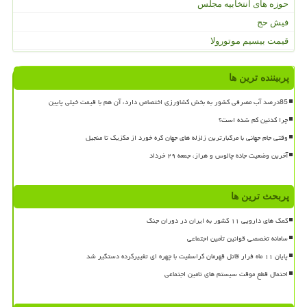
حوزه های انتخابیه مجلس
فیش حج
قیمت بیسیم موتورولا
پربیننده ترین ها
85درصد آب مصرفی کشور به بخش کشاورزی اختصاص دارد، آن هم با قیمت خیلی پایین
چرا کدئین کم شده است؟
وقتی جام جهانی با مرگبارترین زلزله های جهان گره خورد از مکزیک تا منجیل
آخرین وضعیت جاده چالوس و هراز، جمعه ۲۹ خرداد
پربحث ترین ها
کمک های دارویی ۱۱ کشور به ایران در دوران جنگ
سامانه تخصصی قوانین تأمین اجتماعی
پایان ۱۱ ماه فرار قاتل قهرمان کراسفیت با چهره ای تغییرکرده دستگیر شد
احتمال قطع موقت سیستم های تامین اجتماعی