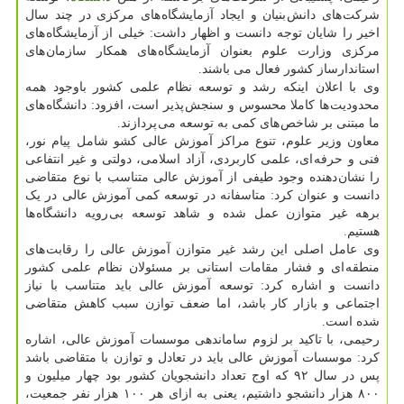
شرکت های دانش بنیان و ایجاد آزمایشگاه های مرکزی در چند سال
اخیر را شایان توجه دانست و اظهار داشت: خیلی از آزمایشگاه های
مرکزی وزارت علوم بعنوان آزمایشگاه های همکار سازمان های
استاندارساز کشور فعال می باشند.
وی با اعلان اینکه رشد و توسعه نظام علمی کشور باوجود همه
محدودیت ها کاملا محسوس و سنجش پذیر است، افزود: دانشگاه های
ما مبتنی بر شاخص های کمی به توسعه می پردازند.
معاون وزیر علوم، تنوع مراکز آموزش عالی کشو شامل پیام نور،
فنی و حرفه ای، علمی کاربردی، آزاد اسلامی، دولتی و غیر انتفاعی
را نشان دهنده وجود طیفی از آموزش عالی متناسب با نوع متقاضی
دانست و عنوان کرد: متاسفانه در توسعه کمی آموزش عالی در یک
برهه غیر متوازن عمل شده و شاهد توسعه بی رویه دانشگاه ها
هستیم.
وی عامل اصلی این رشد غیر متوازن آموزش عالی را رقابت های
منطقه ای و فشار مقامات استانی بر مسئولان نظام علمی کشور
دانست و اشاره کرد: توسعه آموزش عالی باید متناسب با نیاز
اجتماعی و بازار کار باشد، اما ضعف توازن سبب کاهش متقاضی
شده است.
رحیمی، با تاکید بر لزوم ساماندهی موسسات آموزش عالی، اشاره
کرد: موسسات آموزش عالی باید در تعادل و توازن با متقاضی باشد
پس در سال ۹۲ که اوج تعداد دانشجویان کشور بود چهار میلیون و
۸۰۰ هزار دانشجو داشتیم، یعنی به ازای هر ۱۰۰ هزار نفر جمعیت،