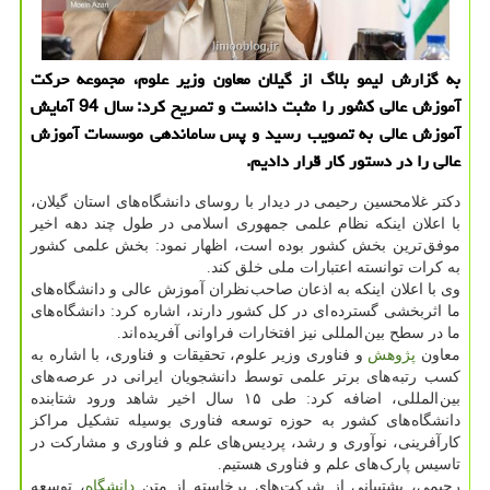
به گزارش لیمو بلاگ از گیلان معاون وزیر علوم، مجموعه حرکت
آموزش عالی کشور را مثبت دانست و تصریح کرد: سال 94 آمایش
آموزش عالی به تصویب رسید و پس ساماندهی موسسات آموزش
عالی را در دستور کار قرار دادیم.
دکتر غلامحسین رحیمی در دیدار با روسای دانشگاه های استان گیلان،
با اعلان اینکه نظام علمی جمهوری اسلامی در طول چند دهه اخیر
موفق ترین بخش کشور بوده است، اظهار نمود: بخش علمی کشور
به کرات توانسته اعتبارات ملی خلق کند.
وی با اعلان اینکه به اذعان صاحب نظران آموزش عالی و دانشگاه های
ما اثربخشی گسترده ای در کل کشور دارند، اشاره کرد: دانشگاه های
ما در سطح بین المللی نیز افتخارات فراوانی آفریده اند.
معاون
پژوهش
و فناوری وزیر علوم، تحقیقات و فناوری، با اشاره به
کسب رتبه های برتر علمی توسط دانشجویان ایرانی در عرصه های
بین المللی، اضافه کرد: طی ۱۵ سال اخیر شاهد ورود شتابنده
دانشگاه های کشور به حوزه توسعه فناوری بوسیله تشکیل مراکز
کارآفرینی، نوآوری و رشد، پردیس های علم و فناوری و مشارکت در
تاسیس پارک های علم و فناوری هستیم.
رحیمی، پشتیبانی از شرکت های برخاسته از متن
دانشگاه
، توسعه