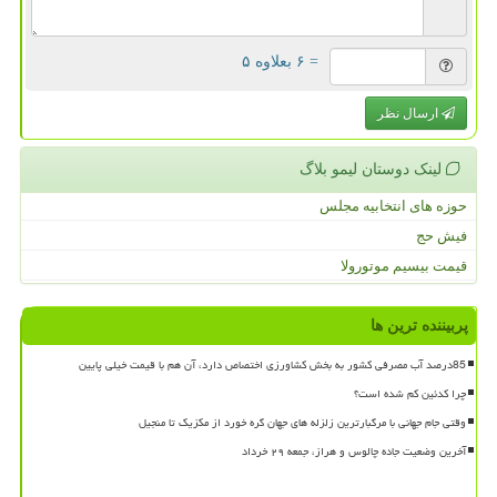
= ۶ بعلاوه ۵
ارسال نظر
لینک دوستان لیمو بلاگ
حوزه های انتخابیه مجلس
فیش حج
قیمت بیسیم موتورولا
پربیننده ترین ها
85درصد آب مصرفی کشور به بخش کشاورزی اختصاص دارد، آن هم با قیمت خیلی پایین
چرا کدئین کم شده است؟
وقتی جام جهانی با مرگبارترین زلزله های جهان گره خورد از مکزیک تا منجیل
آخرین وضعیت جاده چالوس و هراز، جمعه ۲۹ خرداد