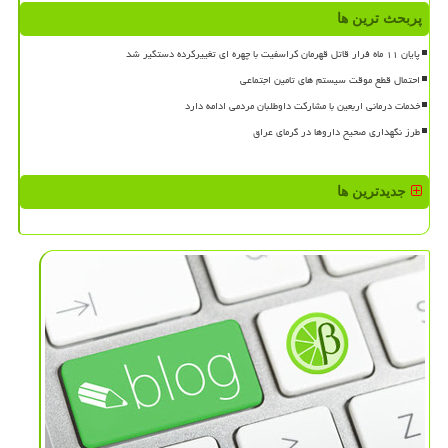
پربحث ترین ها
پایان ۱۱ ماه فرار قاتل قهرمان کراسفیت با چهره ای تغییرکرده دستگیر شد
احتمال قطع موقت سیستم های تامین اجتماعی
خدمات درمانی اربعین با مشارکت داوطلبان مردمی ادامه دارد
طرز نگهداری صحیح داروها در گرمای عراق
جدیدترین ها