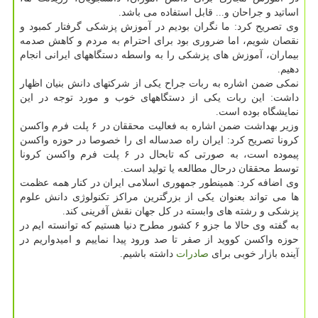
اساتید و جراحان و... قابل استفاده می باشد.
وی تصریح کرد: ما نگران بودیم در آموزش پزشکی گرفتار کمبود و
نقصان شویم، اما ضروری بود برای احترام به مردم و کاهش صدمه
بیماران، آموزش های پزشکی را به واسطه دستگاههای ایرانی انجام
دهیم.
نمکی ضمن اشاره به ربات جراح یکی از شرکتهای دانش بنیان اظهار
داشت: این ربات یکی از دستگاههای خوب و مورد توجه در این
نمایشگاه بوده است.
وزیر بهداشت ضمن اشاره به فعالیت محققان در ۶ پلت فرم واکسن
کرونا تصریح کرد: ایران راه صدساله ای را خصوصا در حوزه واکسن
پیموده است، به صورتی که تابحال در ۶ پلت فرم واکسن کرونا
توسط محققان درحال مطالعه یا تولید است.
وی اضافه کرد: همینطور جمهوری اسلامی ایران در کنار همه عظمت
ها می تواند بعنوان یکی از بزرگترین مراکز تکنولوژی دانش علوم
پزشکی و رشته های وابسته در کل جهان نقش آفرینی کند.
به گفته وی حالا ما جزو ۶ کشور مطرح دنیا هستیم که توانسته ایم در
حوزه واکسن کووید از صفر تا صد ورود پیدا نماییم و امیدواریم در
آینده بازار خوبی برای
صادرات
داشته باشیم.