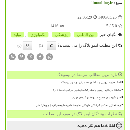
منبع:
limooblog.ir
1400/03/26
22:36:29
1416
/ 5
5.0
تگهای خبر:
بین المللی
,
پزشكی
,
تكنولوژی
,
تولید
این مطلب لیمو بلاگ را می پسندید؟
(0)
(1)
X
تازه ترین مطالب مرتبط در لیموبلاگ
کمک های دارویی ۱۱ کشور به ایران در دوران جنگ
خدمات درمانی اربعین با مشارکت داوطلبان مردمی ادامه دارد
طرز نگهداری صحیح داروها در گرمای عراق
راه اندازی مجتمع فرهنگی شهدای مدرسه شجره طیبه میناب با رویکرد ملی
نظرات بینندگان لیموبلاگ در مورد این مطلب
لطفا شما هم
نظر دهید