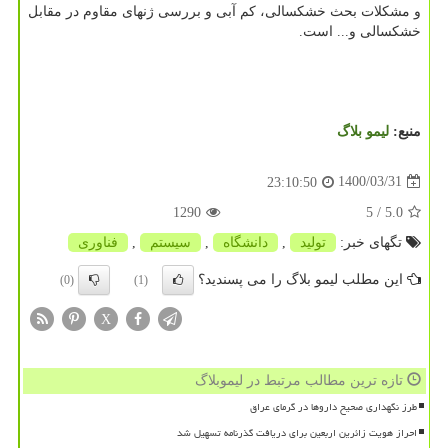
و مشکلات بحث خشکسالی، کم آبی و بررسی ژنهای مقاوم در مقابل
خشکسالی و... است.
منبع:
لیمو بلاگ
1400/03/31
23:10:50
1290
/ 5
5.0
تگهای خبر:
تولید
,
دانشگاه
,
سیستم
,
فناوری
این مطلب لیمو بلاگ را می پسندید؟
(0)
(1)
X
تازه ترین مطالب مرتبط در لیموبلاگ
طرز نگهداری صحیح داروها در گرمای عراق
احراز هویت زائرین اربعین برای دریافت گذرنامه تسهیل شد