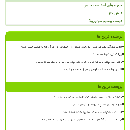
حوزه های انتخابیه مجلس
فیش حج
قیمت بیسیم موتورولا
پربیننده ترین ها
85درصد آب مصرفی کشور به بخش کشاورزی اختصاص دارد، آن هم با قیمت خیلی پایین
چرا کدئین کم شده است؟
وقتی جام جهانی با مرگبارترین زلزله های جهان گره خورد از مکزیک تا منجیل
آخرین وضعیت جاده چالوس و هراز، جمعه ۲۹ خرداد
پربحث ترین ها
خدمات درمانی اربعین با مشارکت داوطلبان مردمی ادامه دارد
طرز نگهداری صحیح داروها در گرمای عراق
ادارات و بانکهای این استان ها چهارشنبه تعطیل شد
ارایه بیشتر از 55 هزار خدمت امدادی به زوار اربعین توسط هلال احمر