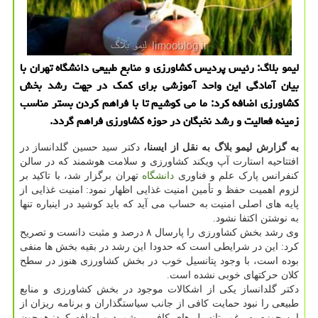
لیمو بلاگ: رئیس پردیس کشاورزی و منابع طبیعی دانشگاه تهران با
بیان آمادگی این واحد آموزشی برای کمک در جهت رشد بخش
کشاورزی اضافه کرد: ما می کوشیم تا با فراهم کردن بستر مناسب
زمینه فعالیت و رشد نخبگان در حوزه کشاورزی فراهم گردد.
به گزارش لیمو بلاگ به نقل از ایسنا،
دکتر سید حسین گلدانساز در
افتتاحیه استارت آپ ویکند کشاورزی و سلامت هوشمند که در سالن
کنفرانس پارک علم و فناوری
دانشگاه
تهران برگزار شد، با تاکید بر
لزوم اهمیت حفظ و تأمین امنیت غذایی اظهار نمود: امنیت غذایی از
پایه های اصلی امنیت به حساب می آید که باید کوشید در اینباره تنها
به نوشتن اکتفا نشود.
وی رشد بخش کشاورزی را پارسال ۸ درصد و مثبت دانست و تصریح
کرد: این در شرایطی است که حدودا این رشد در بقیه بخش ها منفی
بوده است، با وجود پتانسیل خوب در بخش کشاورزی هنوز در سطح
کلان حرکتهای خوبی نشده است.
دکتر گلدانساز یکی از اشکالات موجود در بخش کشاورزی و منابع
طبیعی را نبود حمایت کافی از جانب سیاستگذاران و برنامه ریزان از
این حوزه به رغم پتانسیل های کافی برشمرد و اضافه کرد: همچون