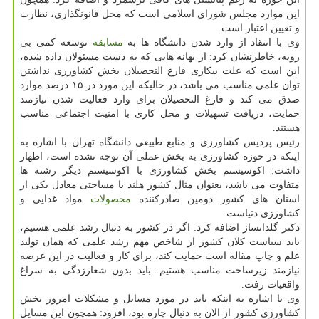
این موارد مجلس شورای اسلامی است که محل قانونگذاری، نظارت
و تعیین اعتبار است.
وی با انتقاد از وارد شدن دانشگاه ها به
مسابقه
توسعه کمی بی
رویه، خاطرنشان کرد: از بهانه هایی که به دست مسئولان داده شده،
این است که علت بیکاری فارغ التحصیلان بخش کشاورزی نداشتن
توان علمی مناسب می باشد، در حالیکه این مورد در ۱۵ درصد موارد
صدق می کند و فارغ التحصیلان برای وارد فعالیت شدن نیازمند
حمایت، دریافت تسهیلات و محل کاری با امنیت اجتماعی مناسب
هستند.
رئیس پردیس کشاورزی و منابع طبیعی دانشگاه تهران با اشاره به
اینکه در حوزه کشاورزی به بخش عملی آن توجه نشده است، اظهار
داشت: اکوسیستم بخش کشاورزی با اکوسیستم دیگر رشته ها
متفاوت می باشد، بعنوان مثال کشور هلند با مساحتی معادل یکی از
استان های کشور دومین صادرکننده
محصولات
مواد غذایی و
کشاورزی دنیاست.
دکتر گلدانساز اضافه کرد: اگر در کشور به دنبال رشد علمی هستیم،
باید سیاست کلان کشور از شاخص مهم رشد علمی که همان تولید
علم و چاپ مقاله است حمایت کند، برای کار و فعالیت در این عرصه
نیازمند زیرساخت مناسب هستیم. باید بدون شعارزدگی به سراغ
واقعیات رفت.
وی با اشاره به اینکه باید در مورد مسایل و مشکلات امروز بخش
کشاورزی کشور از الان به دنبال چاره بود، افزود: همچون این مسایل