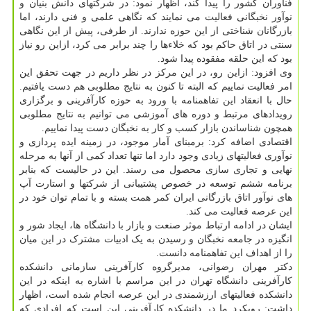
فناوران کشور را پیدا کند، اظهار نمود: در شرکتهای دانش بنیان و
نوآور نخبگانی فعالیت می نمایند که نگاهی علمی و فنی دارند، اما
بازرگانان شناختی از این حوزه ندارند. از طرفی، پیش از این نگاهی
سنتی در اتاق حاکم بود که خلاءها را چند برابر می کرد، ازاین رو نیاز
بود که این حلقه مفقوده پیدا شود.
وی افزود: ازاین رو، در این مرکز در نظر داریم در جهت تحقق این
امر فعالیت نماییم که البته تا کنون به نتایج مطلوبی هم دست یافتیم.
حال با انعقاد این تفاهمنامه با ورود به حوزه کارآفرینی و برگزاری
رویدادهای مرتبط و دوره های آموزشی می توانیم به نتایج مطلوبی
همچون شناساندن بازار کسب و کار به نخبگان دست پیدا نماییم.
اقتصادی اضافه کرد: برمبنای آمار موجود، در زمینه ایده پردازی و
نوآوری فعالیتهای زیادی وجود دارد اما تنها تعداد کمی از آنها به مرحله
نهایی و تجاری سازی محصول می رسند. این در حالیست که بنابر
برنامه ششم توسعه در خصوص پشتیبانی از شرکتها و استارت آپ
های نوآور اتاق بازرگانی ایران کمر همت بسته و با تمام توان خود در
این عرصه فعالیت می کند.
ایشان در ادامه ارتباط موثر صنعت و بازار با دانشگاه ها، ایجاد شور و
انگیزه در جامعه نخبگان و رسیدن به یک ادبیات مشترک در این میان
را از اهداف این تفاهمنامه دانست.
دکتر مهران رضوانی، مدیرگروه کارآفرینی سازمانی دانشکده
کارآفرینی دانشگاه تهران در این مراسم با اشاره به اینکه در این
دانشکده فعالیتهای ارزشمندی در این عرصه انجام شده است، اظهار
داشت: رویکرد ما در دانشکده کارآفرینی این است که افرادی که