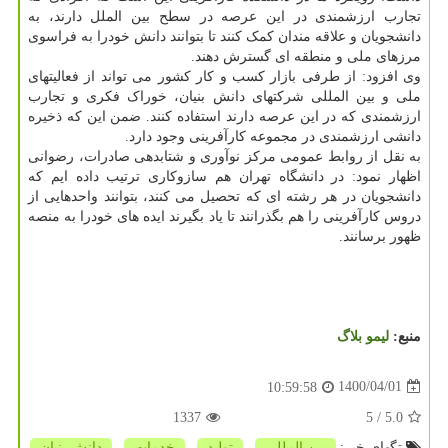
تجارب ارزشمندی در این عرصه در سطح بین الملل دارند، به
دانشجویان و علاقه مندان کمک کنند تا بتوانند دانش خودرا به فراسوی
مرزهای ملی و منطقه ای گسترش دهند.
وی افزود: از طرفی بازار کسب و کار کشور می تواند از فعالیتهای
ملی و بین المللی شرکتهای دانش بنیان، خوراک فکری و تجارب
ارزشمندی که در این عرصه دارند استفاده کنند. ضمن این که ذخیره
دانشی ارزشمندی در مجموعه کارآفرینی وجود دارد.
به نقل از روابط عمومی مرکز نوآوری و شتابدهی صادرات، رضوانی
اظهار نمود: در دانشگاه تهران هم سازوکاری ترتیب داده ایم که
دانشجویان در هر رشته ای که تحصیل می کنند، بتوانند واحدهایی از
دروس کارآفرینی را هم بگذرانند تا یاد بگیرند ایده های خودرا به منصه
ظهور برسانند.
منبع:
لیمو بلاگ
1400/04/01
10:59:58
1337
/ 5
5.0
تگهای خبر:
بین المللی
,
تولید
,
خدمات
,
دانش بنیان