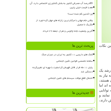
85درصد آب مصرفی کشور به بخش کشاورزی اختصاص دارد، آن
هم با قیمت خیلی پایین
چرا کدئین کم شده است؟
وقتی جام جهانی با مرگبارترین زلزله های جهان گره خورد از
مکزیک تا منجیل
آخرین وضعیت جاده چالوس و هراز، جمعه ۲۹ خرداد
ین نکات
پربحث ترین ها
کمک های دارویی ۱۱ کشور به ایران در دوران جنگ
سامانه تخصصی قوانین تأمین اجتماعی
پایان ۱۱ ماه فرار قاتل قهرمان کراسفیت با چهره ای تغییرکرده
 رشد یک
دستگیر شد
نیاز به
احتمال قطع موقت سیستم های تامین اجتماعی
 هستند،
اند اما
توانایی
جدیدترین ها
مایند و
 دارند،