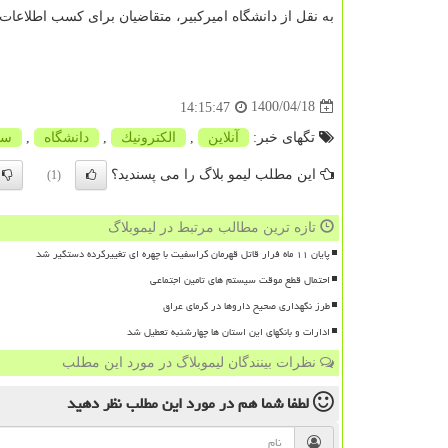
به نقل از دانشگاه امیرکبیر، متقاضیان برای کسب اطلاعات بیشتر می توانند به 
1400/04/18
14:15:47
تگهای خبر:
آنلاین
,
الكترونیك
,
دانشگاه
,
سی
این مطلب لیمو بلاگ را می پسندید؟
(1)
تازه ترین مطالب مرتبط در لیموبلاگ
پایان ۱۱ ماه فرار قاتل قهرمان کراسفیت با چهره ای تغییرکرده دستگیر شد
احتمال قطع موقت سیستم های تامین اجتماعی
طرز نگهداری صحیح داروها در گرمای عراق
ادارات و بانکهای این استان ها چهارشنبه تعطیل شد
نظرات بینندگان لیموبلاگ در مورد این مطلب
لطفا شما هم
در مورد این مطلب
نظر دهید