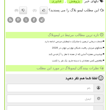
تگهای خبر:
پژوهش
,
فناوری
این مطلب لیمو بلاگ را می پسندید؟
(0)
(1)
X
تازه ترین مطالب مرتبط در لیموبلاگ
خدمات درمانی اربعین با مشارکت داوطلبان مردمی ادامه دارد
شانگهای میزبان رقابت نخبگان مهارتی جهان در 2026
نوشیدنی معجزه آسایی که از معده تا مغز را آرام می کند
نظافتچی کمپ معتادان با دسته جارو، بک نفر را کشت
نظرات بینندگان لیموبلاگ در مورد این مطلب
لطفا شما هم
نظر دهید