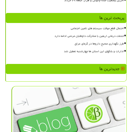
آخرین وضعیت جاده چالوس و هراز، جمعه ۲۹ خرداد
پربحث ترین ها
احتمال قطع موقت سیستم های تامین اجتماعی
خدمات درمانی اربعین با مشارکت داوطلبان مردمی ادامه دارد
طرز نگهداری صحیح داروها در گرمای عراق
ادارات و بانکهای این استان ها چهارشنبه تعطیل شد
جدیدترین ها