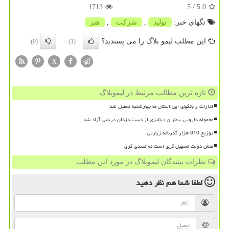
1713
/ 5
5.0
تگهای خبر:
تولید
,
شركت
,
هنر
این مطلب لیمو بلاگ را می پسندید؟
(0)
(1)
X
تازه ترین مطالب مرتبط در لیموبلاگ
ادارات و بانکهای این استان ها چهارشنبه تعطیل شد
محموله دارویی بیماران دیالیزی از دست دزدان دریایی آزاد شد
توزیع 910 هزار گذرنامه زیارتی
نقش دولت تسهیل گری است نه تصدی گری
نظرات بینندگان لیموبلاگ در مورد این مطلب
لطفا شما هم
نظر دهید