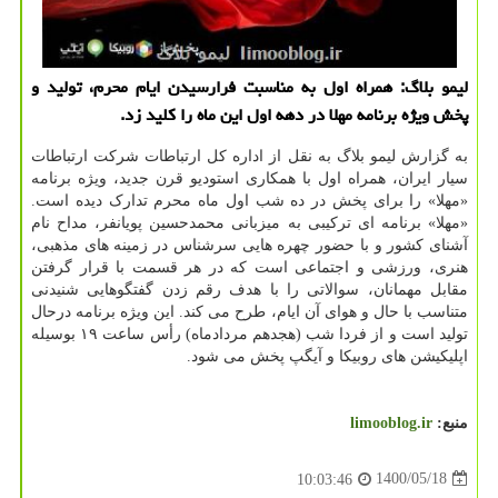
لیمو بلاگ: همراه اول به مناسبت فرارسیدن ایام محرم، تولید و
پخش ویژه برنامه مهلا در دهه اول این ماه را کلید زد.
به گزارش لیمو بلاگ به نقل از اداره کل ارتباطات شرکت ارتباطات
سیار ایران، همراه اول با همکاری استودیو قرن جدید، ویژه برنامه
«مهلا» را برای پخش ‏‏در ده شب اول ماه محرم تدارک دیده است.‏
‏«مهلا» برنامه ای ترکیبی به میزبانی محمدحسین پویانفر، مداح نام
آشنای کشور و با حضور چهره هایی سرشناس در زمینه های مذهبی،
هنری، ورزشی و اجتماعی ‏است که در هر قسمت با قرار گرفتن
مقابل مهمانان، سوالاتی را با هدف رقم زدن گفتگوهایی شنیدنی
متناسب با حال و هوای آن ایام، طرح می کند. این ویژه برنامه درحال
تولید است و از فردا شب (هجدهم مردادماه) رأس ساعت ۱۹ بوسیله
اپلیکیشن های روبیکا و آیگپ پخش می شود.
منبع:
limooblog.ir
1400/05/18
10:03:46