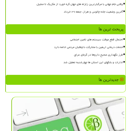
وقتی جام جهانی با مرگبارترین زلزله های جهان گره خورد از مکزیک تا منجیل
آخرین وضعیت جاده چالوس و هراز، جمعه ۲۹ خرداد
پربحث ترین ها
احتمال قطع موقت سیستم های تامین اجتماعی
خدمات درمانی اربعین با مشارکت داوطلبان مردمی ادامه دارد
طرز نگهداری صحیح داروها در گرمای عراق
ادارات و بانکهای این استان ها چهارشنبه تعطیل شد
جدیدترین ها