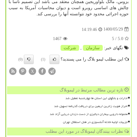
بزوس، مالک بلواوریجین همچنان معتقد می باشد این تصمیم ناسا با
چالش های اساسی روبرو است و دیوان محاسبات آمریکا به سبب
حوزه اجرائی محدود خود نتوانسته آنها را بررسی کند.
1400/05/29
14:19:46
1467
/ 5
5.0
تگهای خبر:
سازمان
,
شركت
این مطلب لیمو بلاگ را می پسندید؟
(0)
(1)
X
تازه ترین مطالب مرتبط در لیموبلاگ
ادارات و بانکهای این استان ها چهارشنبه تعطیل شد
احراز هویت زائرین اربعین برای دریافت گذرنامه تسهیل شد
محموله دارویی بیماران دیالیزی از دست دزدان دریایی آزاد شد
جزییات اولیه حادثه آتشسوزی در هتل استقلال تهران
نظرات بینندگان لیموبلاگ در مورد این مطلب