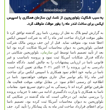
به سبب شکایت بلواوریجین از ناسا، این سازمان همکاری با اسپیس
ایکس برای ساخت لندر ماه را بطور موقت متوقف کرد.
به گزارش لیمو بلاگ به نقل از رویترز، ناسا روز گذشته توافق کرد تا
بطور موقت قرارداد ساخت لندر ماه را که به شرکت اسپیس ایکس
اعطا شده بود، متوقف نماید. قبل از این جف بزوس مالک شرکت
فضایی بلواوریجین به دیوان محاسبات آمریکا شکایت کرده بود اما
بعد از تأیید تصمیم ناسا توسط این
سازمان
، بلواوریجین شکایتی در
دادگاه فدرال شکایات آمریکا ثبت نمود و پروسه نامناسب و غیر
قانونی ناسا در ارزیابی پیشنهادات را به چالش کشید. دادگاه جلسه
دادرسی به این پرونده را ۱۴ اکتبر ۲۰۲۱ میلادی تعیین کرده است.
ناسا در بیانیه خود اعلام نمود همکاری با اسپیس ایکس برای ساخت
لندر ماه راتا یکم نوامبر سال جاری متوقف خواهدنمود. ناسا در
اطلاعیه ای رسمی اعلام نمود: در مقابل توقف موقت فعالیت ها،
طرفین توافق کرده اند تا رسیدگی به این دعوی تسریع شود. مقامات
ناسا به همکاری با وزارت دادگستری ادامه می دهند تا جزییات پرونده
را بررسی نمایند. این درحالی است که ماه گذشته در شکایتی که
بلواوریجین به دیوان محاسبات آمریکا ثبت کرده بود، تصمیم ناسا
برای اعطای قرارداد ساخت لندر ماه به یک پیمانکار را تأیید کرد. جف