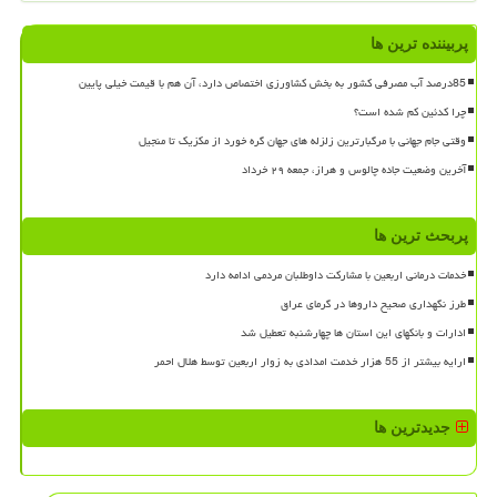
پربیننده ترین ها
85درصد آب مصرفی کشور به بخش کشاورزی اختصاص دارد، آن هم با قیمت خیلی پایین
چرا کدئین کم شده است؟
وقتی جام جهانی با مرگبارترین زلزله های جهان گره خورد از مکزیک تا منجیل
آخرین وضعیت جاده چالوس و هراز، جمعه ۲۹ خرداد
پربحث ترین ها
خدمات درمانی اربعین با مشارکت داوطلبان مردمی ادامه دارد
طرز نگهداری صحیح داروها در گرمای عراق
ادارات و بانکهای این استان ها چهارشنبه تعطیل شد
ارایه بیشتر از 55 هزار خدمت امدادی به زوار اربعین توسط هلال احمر
جدیدترین ها