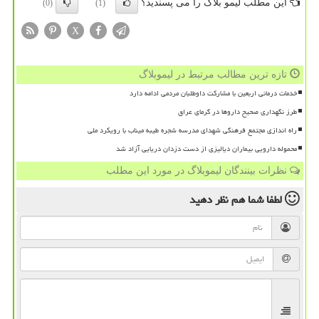
این مطلب لیمو بلاگ را می پسندید؟
(0)
(1)
X
تازه ترین مطالب مرتبط در لیموبلاگ
خدمات درمانی اربعین با مشارکت داوطلبان مردمی ادامه دارد
طرز نگهداری صحیح داروها در گرمای عراق
راه اندازی مجتمع فرهنگی شهدای مدرسه شجره طیبه میناب با رویکرد ملی
محموله دارویی بیماران دیالیزی از دست دزدان دریایی آزاد شد
نظرات بینندگان لیموبلاگ در مورد این مطلب
لطفا شما هم
نظر دهید