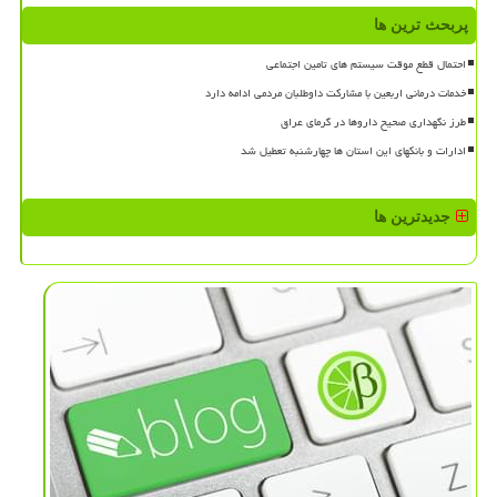
پربحث ترین ها
احتمال قطع موقت سیستم های تامین اجتماعی
خدمات درمانی اربعین با مشارکت داوطلبان مردمی ادامه دارد
طرز نگهداری صحیح داروها در گرمای عراق
ادارات و بانکهای این استان ها چهارشنبه تعطیل شد
جدیدترین ها