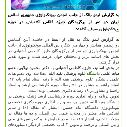
به گزارش لیمو بلاگ از جانب انجمن بیوتکنولوژی جمهوری اسلامی
ایران دو نفر از برگزیدگان جایزه کاظمی آشتیانی در حوزه
بیوتکنولوژی معرفی گشتند.
به گزارش لیمو بلاگ به نقل از ایسنا
در حاشیه آیین گشایش
دوازدهمین همایش و چهارمین کنگره بین المللی بیوتکنولوژی از جانب
انجمن بیوتکنولوژی دو نفر از برگزیدگان جایزه کاظمی آشتیانی در
بخش های اساتید برتر و محققان جوان عرضه شدند و مورد تقدیر
قرار گرفتند.
در بخش اساتید، جایزه کاظمی آشتیانی
به
دکتر محمود تولایی، عضو
هیات علمی
دانشگاه
علوم پزشکی بقیه الله
اعطا شد. وی عضو هیات
علمی دانشگاه علوم پزشکی بقیه الله با رتبه استاد تمام پایه ۳۲،
استاد راهنما و مشاور در ۷۶ رساله دوره کارشناسی ارشد و استاد
راهنما و مشاور در ۱۹ رساله دکتری تخصصی بوده است.
تدوین برنامه و راه اندازی دوره کارشناسی ارشد ژنتیک پزشکی در
دانشگاه بقیه الله، تدوین برنامه و راه اندازی دوره دکتری تخصصی
بیوتکنولوژی دانشگاه امام حسین، انتشار ۸۲ مقاله ISI و سایر
ایندکس های معتبر در مجلات علمی بین المللی و ده ها مقاله در
مجلات داخلی، انتشار ۱۱۹ مقاله در همایش ها و کنفرانس های ملی
و بین المللی و ترجمه و تدوین ۳ کتاب تخصصی از دیگر دستاوردهای