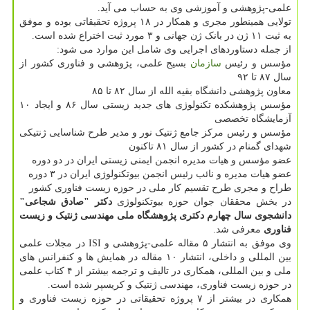
علمی-پژوهشی و آموزشی وی به حساب می آید.
تولایی همینطور مجری و همکار در ۱۸ پروژه تحقیقاتی بوده و موفق
به ثبت ۱۱ ژن در بانک ژن جهانی و ۳ مورد ثبت اختراع شده است.
از جمله دستاوردهای اجرایی وی شامل این موارد می شود:
مؤسس و رئیس
سازمان
بسیج علمی، پژوهشی و فناوری کشور از
سال ۸۷ تا ۹۲
معاون پژوهشی دانشگاه بقیه الله از سال ۸۲ تا ۸۵
مؤسس پژوهشکده تکنولوژی های جدید زیستی سال ۸۶ و ایجاد ۱۰
آزمایشگاه تخصصی
مؤسس و رئیس مرکز جامع ژنتیک نور و مدیر طرح شناسایی ژنتیکی
شهدای گمنام در کشور از سال ۸۱ تاکنون
عضو مؤسس و هیات مدیره انجمن ایمنی زیستی ایران در دو دوره
عضو هیات مدیره و نائب رئیس انجمن بیوتکنولوژی ایران در ۳ دوره
طراح و مجری طرح تقسیم کار ملی در حوزه زیست فناوری کشور
در بخش محققان جوان حوزه بیوتکنولوژی
دکتر "صادق شجاعی"
دانشجوی سال چهارم دکتری پژوهشگاه ملی مهندسی ژنتیک و زیست
فناوری
معرفی شد.
وی موفق به انتشار ۵ مقاله علمی-پژوهشی و ISI در مجلات علمی
بین المللی و داخلی، انتشار ۱۰ مقاله در همایش ها و کنفرانس های
ملی و بین المللی، همکاری در تالیف و ترجمه بیشتر از ۴ کتاب علمی
در حوزه زیست فناوری، مهندسی ژنتیک و کریسپر شده است.
همکاری در بیشتر از ۷ پروژه تحقیقاتی در حوزه زیست فناوری و