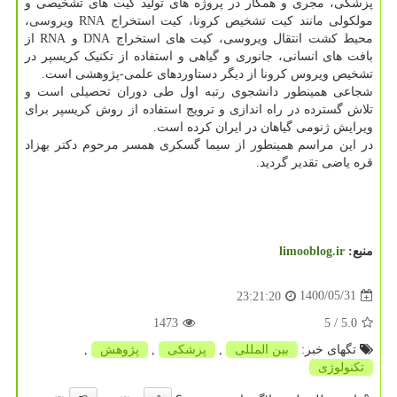
پزشکی، مجری و همکار در پروژه های تولید کیت های تشخیصی و
مولکولی مانند کیت تشخیص کرونا، کیت استخراج RNA ویروسی،
محیط کشت انتقال ویروسی، کیت های استخراج DNA و RNA از
بافت های انسانی، جانوری و گیاهی و استفاده از تکنیک کریسپر در
تشخیص ویروس کرونا از دیگر دستاوردهای علمی-پژوهشی است.
شجاعی همینطور دانشجوی رتبه اول طی دوران تحصیلی است و
تلاش گسترده در راه اندازی و ترویج استفاده از روش کریسپر برای
ویرایش ژنومی گیاهان در ایران کرده است.
در این مراسم همینطور از سیما گسکری همسر مرحوم دکتر بهزاد
قره یاضی تقدیر گردید.
منبع:
limooblog.ir
1400/05/31
23:21:20
1473
/ 5
5.0
تگهای خبر:
بین المللی
,
پزشكی
,
پژوهش
,
تكنولوژی