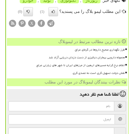
تگهای خبر:
رپورتاژ
,
تكنولوژی
,
تولید
,
خودرو
این مطلب لیمو بلاگ را می پسندید؟
(0)
(1)
X
تازه ترین مطالب مرتبط در لیموبلاگ
طرز نگهداری صحیح داروها در گرمای عراق
محموله دارویی بیماران دیالیزی از دست دزدان دریایی آزاد شد
اعلام نرخ کرایه مسیرهای اربعین از مرزهای ایران تا شهر های زیارتی عراق
نقش دولت تسهیل گری است نه تصدی گری
نظرات بینندگان لیموبلاگ در مورد این مطلب
لطفا شما هم
نظر دهید