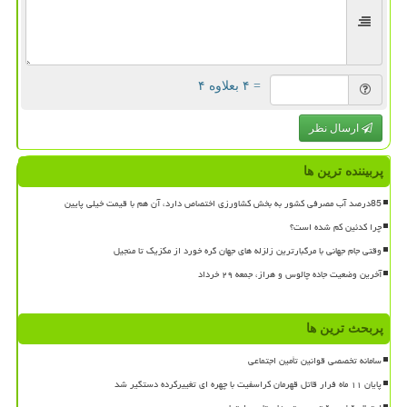
= ۴ بعلاوه ۴
ارسال نظر
پربیننده ترین ها
85درصد آب مصرفی کشور به بخش کشاورزی اختصاص دارد، آن هم با قیمت خیلی پایین
چرا کدئین کم شده است؟
وقتی جام جهانی با مرگبارترین زلزله های جهان گره خورد از مکزیک تا منجیل
آخرین وضعیت جاده چالوس و هراز، جمعه ۲۹ خرداد
پربحث ترین ها
سامانه تخصصی قوانین تأمین اجتماعی
پایان ۱۱ ماه فرار قاتل قهرمان کراسفیت با چهره ای تغییرکرده دستگیر شد