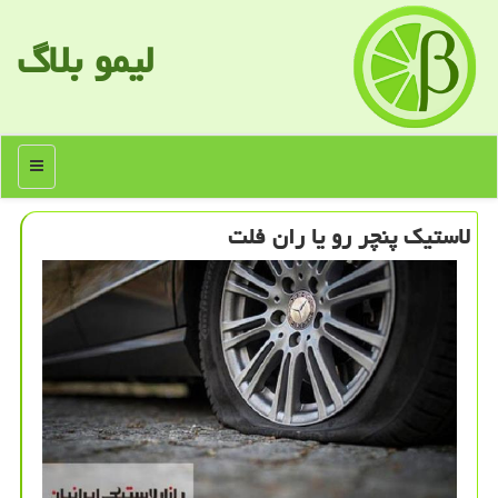
لیمو بلاگ
منو
لاستیک پنچر رو یا ران فلت