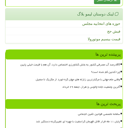
لینک دوستان لیمو بلاگ
حوزه های انتخابیه مجلس
فیش حج
قیمت بیسیم موتورولا
پربیننده ترین ها
85درصد آب مصرفی کشور به بخش کشاورزی اختصاص دارد، آن هم با قیمت خیلی پایین
چرا کدئین کم شده است؟
وقتی جام جهانی با مرگبارترین زلزله های جهان گره خورد از مکزیک تا منجیل
آخرین وضعیت جاده چالوس و هراز، جمعه ۲۹ خرداد
پربحث ترین ها
سامانه تخصصی قوانین تأمین اجتماعی
پایان ۱۱ ماه فرار قاتل قهرمان کراسفیت با چهره ای تغییرکرده دستگیر شد