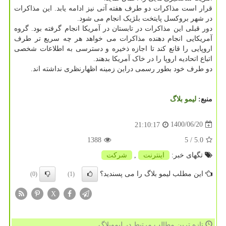
قرار است مذاکرات دو طرف هفته آتی نیز ادامه یابد. این مذاکرات
در شهر بروکسل پایتخت بلژیک انجام می شود.
دور قبلی این مذاکرات در تابستان در آمریکا انجام گرفته بود. گروه
آمریکایی انجام دهنده مذاکرات می خواهد هر چه سریع تر طرف
اروپایی را قانع کند تا اجازه ذخیره و دسترسی به اطلاعات شخصی
اتباع اتحادیه اروپا را در خاک آمریکا بدهند.
دو طرف خود بطور رسمی دراین زمینه اظهارنظری نداشته اند.
منبع:
لیمو بلاگ
1400/06/20
21:10:17
1388
/ 5
5.0
تگهای خبر:
اینترنت
,
شركت
این مطلب لیمو بلاگ را می پسندید؟
(0)
(1)
X
تازه ترین مطالب مرتبط در لیموبلاگ