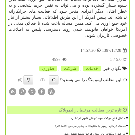
شیوه بسیار گسترده بوده و می تواند به نقض حریم شخصی و به
خطر افتادن دیگر افرادی منجر شود كه فعالیت های خرابكارانه
نداشته اند. پلیس آمریكا از این طریق اطلاعاتی بسیار بیشتر از نیاز
خود جمع آوری می كند. همین مساله باعث شده تا فعالان مدنی در
آمریكا خواهان قانونمند شدن روند دسترسی پلیس به اطلاعات
خصوصی كاربران شوند.
1397/12/20
14:57:20
4997
/ 5
5.0
تگهای خبر:
خدمات
,
شركت
,
فناوری
این مطلب لیمو بلاگ را می پسندید؟
(0)
(1)
X
تازه ترین مطالب مرتبط در لیموبلاگ
احتمال قطع موقت سیستم های تامین اجتماعی
خدمات درمانی اربعین با مشارکت داوطلبان مردمی ادامه دارد
ادارات و بانکهای این استان ها چهارشنبه تعطیل شد