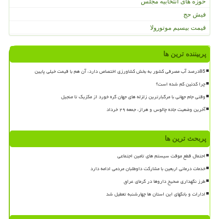
حوزه های انتخابیه مجلس
فیش حج
قیمت بیسیم موتورولا
پربیننده ترین ها
85درصد آب مصرفی کشور به بخش کشاورزی اختصاص دارد، آن هم با قیمت خیلی پایین
چرا کدئین کم شده است؟
وقتی جام جهانی با مرگبارترین زلزله های جهان گره خورد از مکزیک تا منجیل
آخرین وضعیت جاده چالوس و هراز، جمعه ۲۹ خرداد
پربحث ترین ها
احتمال قطع موقت سیستم های تامین اجتماعی
خدمات درمانی اربعین با مشارکت داوطلبان مردمی ادامه دارد
طرز نگهداری صحیح داروها در گرمای عراق
ادارات و بانکهای این استان ها چهارشنبه تعطیل شد