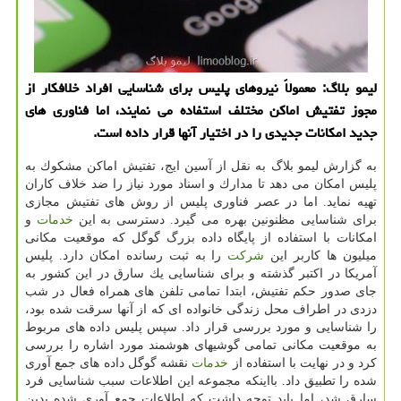
لیمو بلاگ: معمولاً نیروهای پلیس برای شناسایی افراد خلافكار از
مجوز تفتیش اماكن مختلف استفاده می نمایند، اما فناوری های
جدید امكانات جدیدی را در اختیار آنها قرار داده است.
به گزارش لیمو بلاگ به نقل از آسین ایج، تفتیش اماكن مشكوك به
پلیس امكان می دهد تا مدارك و اسناد مورد نیاز را ضد خلاف كاران
تهیه نماید. اما در عصر فناوری پلیس از روش های تفتیش مجازی
برای شناسایی مظنونین بهره می گیرد. دسترسی به این
خدمات
و
امكانات با استفاده از پایگاه داده بزرگ گوگل كه موقعیت مكانی
میلیون ها كاربر این
شركت
را به ثبت رسانده امكان دارد. پلیس
آمریكا در اكتبر گذشته و برای شناسایی یك سارق در این كشور به
جای صدور حكم تفتیش، ابتدا تمامی تلفن های همراه فعال در شب
دزدی در اطراف محل زندگی خانواده ای كه از آنها سرقت شده بود،
را شناسایی و مورد بررسی قرار داد. سپس پلیس داده های مربوط
به موقعیت مكانی تمامی گوشیهای هوشمند مورد اشاره را بررسی
كرد و در نهایت با استفاده از
خدمات
نقشه گوگل داده های جمع آوری
شده را تطبیق داد. بااینكه مجموعه این اطلاعات سبب شناسایی فرد
سارق شد، اما باید توجه داشت كه اطلاعات جمع آوری شده بدین