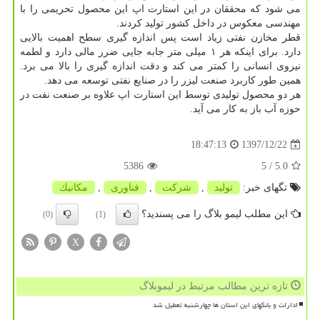
می شود كه محققان در این استارت اپ این محصول تحریمی را با
مهندسی معكوس در داخل كشور تولید كردند.
قطر مخازن نفتی زیاد است پس اندازه گیری سطح اهمیت بالایی
دارد. برای اینكه هر ۱ میلی متر جابه جایی ضرر مالی دارد و لطمه
نیروی انسانی را كمتر می كند و دقت اندازه گیری را بالا می برد.
همین طور كاربرد صنعت لیزر را در صنایع نفتی توسعه می دهد.
هر دو محصول تولیدی توسط این استارت اپ علاوه بر صنعت نفت در
حوزه آب باز به كار می آید.
1397/12/22
18:47:13
5386
/ 5
5.0
تگهای خبر:
تولید
,
شركت
,
فناوری
,
مكانیك
این مطلب لیمو بلاگ را می پسندید؟
(0)
(1)
X
تازه ترین مطالب مرتبط در لیموبلاگ
ادارات و بانکهای این استان ها چهارشنبه تعطیل شد