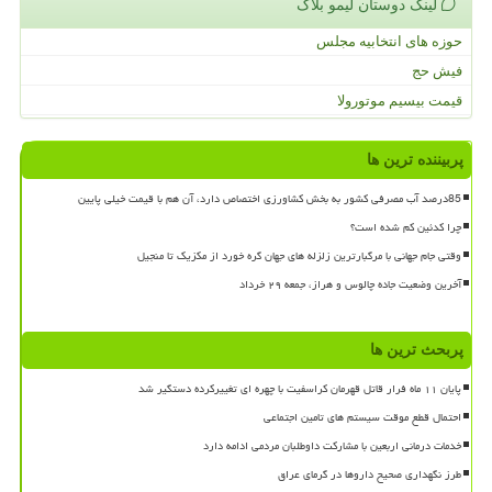
لینک دوستان لیمو بلاگ
حوزه های انتخابیه مجلس
فیش حج
قیمت بیسیم موتورولا
پربیننده ترین ها
85درصد آب مصرفی کشور به بخش کشاورزی اختصاص دارد، آن هم با قیمت خیلی پایین
چرا کدئین کم شده است؟
وقتی جام جهانی با مرگبارترین زلزله های جهان گره خورد از مکزیک تا منجیل
آخرین وضعیت جاده چالوس و هراز، جمعه ۲۹ خرداد
پربحث ترین ها
پایان ۱۱ ماه فرار قاتل قهرمان کراسفیت با چهره ای تغییرکرده دستگیر شد
احتمال قطع موقت سیستم های تامین اجتماعی
خدمات درمانی اربعین با مشارکت داوطلبان مردمی ادامه دارد
طرز نگهداری صحیح داروها در گرمای عراق