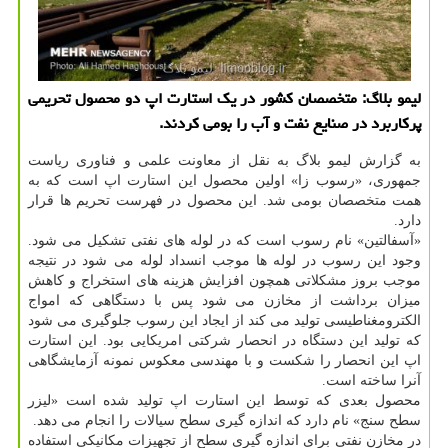
لیمو بلاگ: متخصصان كشور در یك استارت اپ دو محصول تحریمی
پركاربرد در صنایع نفت و آب را بومی كردند.
به گزارش لیمو بلاگ به نقل از معاونت علمی و فناوری ریاست
جمهوری، «رسوب زا» اولین محصول این استارت اپ است كه به
همت متخصصان بومی شد. این محصول در فهرست تحریم ها قرار
دارد.
«آسفالتین» نام رسوب است كه در لوله های نفتی تشكیل می شود.
وجود این رسوب در لوله ها موجب انسداد لوله می شود در نتیجه
موجب بروز مشكلاتی همچون افزایش هزینه های استخراج و كاهش
میزان برداشت از مخازن می شود پس با دستگاهی كه امواج
الكترومغناطیسی تولید می كند از ایجاد این رسوب جلوگیری می شود
كه تولید این دستگاه در انحصار شركتی امریكایی بود. این استارت
اپ این انحصار را شكست و با مهندسی معكوس نمونه آزمایشگاهی
آنرا ساخته است.
محصول بعدی كه توسط این استارت اپ تولید شده است «لیزر
سطح سنج» نام دارد كه اندازه گیری سطح سیالات را انجام می دهد.
در مخازن نفتی برای اندازه گیری سطح از تجهیزات مكانیكی استفاده