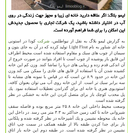
لیمو بلاگ: اگر علاقه دارید خانه ای زیبا و مجهز جهت زندگی در روی
آب در اختیار داشته باشید، یك شركت تجاری با محصول جدیدش
این امكان را برای شما فراهم آورده است.
به گزارش لیمو بلاگ به نقل از نیواطلس،
شركت
كودا در استونی
خانه ای شناور به نام Light Float تولید كرده كه در آن به جای بتون و
سیمان از چوب های سبك و مقاوم استفاده شده است.محیط اطراف
این قایق باز پوشیده از چوب است تا افراد بتوانند در صورت خروج از
آن اندكی قدم زده و زیبایی های دریا را تماشا كنند. وزن كم این خانه
كشیده شدن آن با استفاده از قایق های عادی را ممكن می كند.وزن
این خانه در حدود ۸.۹ تن است كه در قیاس با نمونه های مشابه تا
سه برابر سبك تر است. از این خانه روی آب می توان بعنوان كافه،
استودیوی هنری یا خانه ای برای گذراندن تعطیلات استفاده نمود. یك
پل محدب كوچك باز برای متصل كردن این خانه به خشكی در نظر
گرفته شده است.
وسعت محیط داخلی این خانه ۲۵.۸ متر مربع بوده و فاصله سقف
شیروانی خانه تا كف زمین حداكثر به ۳.۳ متر می رسد. در داخل این
خانه یك محوطه نشیمن و یك آشپزخانه در نظر گرفته شده و پلكانی
باز برای جدا كردن طبقه بالا از طبقه همكف در سمت چپ اتاق
نشیمن در نظر گرفته شده است. در طبقه دوم این خانه باز اتاق