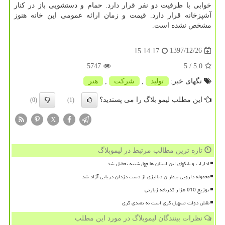
خوابی با ظرفیت دو نفر قرار دارد. حمام و دستشویی باز در كنار
آشپزخانه قرار دارد. قیمت و زمان ارائه عمومی این خانه هنوز
مشخص نشده است.
1397/12/26
15:14:17
5747
/ 5
5.0
تگهای خبر:
تولید
,
شركت
,
هنر
این مطلب لیمو بلاگ را می پسندید؟
(0)
(1)
X
تازه ترین مطالب مرتبط در لیموبلاگ
ادارات و بانکهای این استان ها چهارشنبه تعطیل شد
محموله دارویی بیماران دیالیزی از دست دزدان دریایی آزاد شد
توزیع 910 هزار گذرنامه زیارتی
نقش دولت تسهیل گری است نه تصدی گری
نظرات بینندگان لیموبلاگ در مورد این مطلب