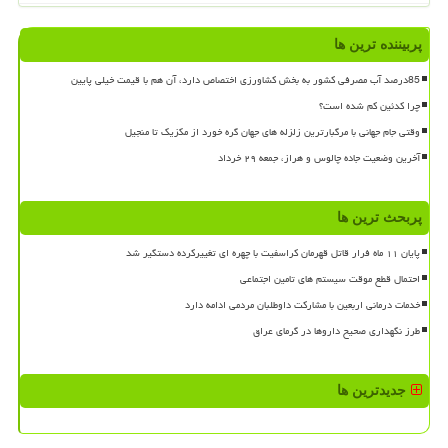
پربیننده ترین ها
85درصد آب مصرفی کشور به بخش کشاورزی اختصاص دارد، آن هم با قیمت خیلی پایین
چرا کدئین کم شده است؟
وقتی جام جهانی با مرگبارترین زلزله های جهان گره خورد از مکزیک تا منجیل
آخرین وضعیت جاده چالوس و هراز، جمعه ۲۹ خرداد
پربحث ترین ها
پایان ۱۱ ماه فرار قاتل قهرمان کراسفیت با چهره ای تغییرکرده دستگیر شد
احتمال قطع موقت سیستم های تامین اجتماعی
خدمات درمانی اربعین با مشارکت داوطلبان مردمی ادامه دارد
طرز نگهداری صحیح داروها در گرمای عراق
جدیدترین ها