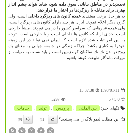
تجدیدپذیر در مناطق بیابانی سوق داده شود، شاید بتواند چشم انداز
بهتری برای مقابله با ریزگردها در اختیار ما قرار دهد.
به هر حال برخی معتقدند
عمده كانون های ریزگرد داخلی
است، ولی
گروه دیگر اعلام نمودند ایران هر چند دارای كانون های ریزگرد است،
ولی عمده غبارهایی كه سراسر كشور را در می نوردند، منشأ خارجی
است. جدای از اینكه كانون ها داخلی است و یا خارجی است، توجه
به این امر ثبات شده لازم است كه ایران نمی تواند در این زمینه
خودرا به كناری بكشد؛ چراكه زندگی در جامعه جهانی به معنای یك
روح در بدن تك تك ساكنان كره زمین است و باید نسبت به صیانت از
میراث ماندگار طبیعت كوشا باشیم.
1398/01/11
15:37:38
5297
/ 5
5.0
تگهای خبر:
بین المللی
,
پژوهش
,
تولید
,
خدمات
این مطلب لیمو بلاگ را می پسندید؟
(0)
(1)
X