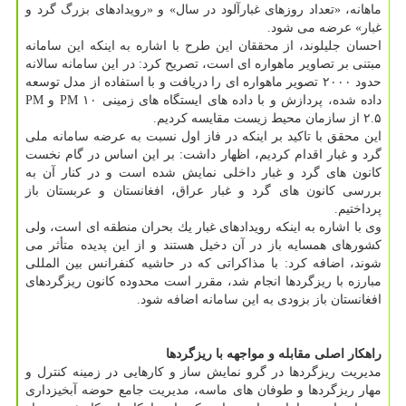
ماهانه، «تعداد روزهای غبارآلود در سال» و «رویدادهای بزرگ گرد و
غبار» عرضه می شود.
احسان جلیلوند، از محققان این طرح با اشاره به اینكه این سامانه
مبتنی بر تصاویر ماهواره ای است، تصریح كرد: در این سامانه سالانه
حدود ۲۰۰۰ تصویر ماهواره ای را دریافت و با استفاده از مدل توسعه
داده شده، پردازش و با داده های ایستگاه های زمینی PM ۱۰ و PM
۲.۵ از سازمان محیط زیست مقایسه كردیم.
این محقق با تاكید بر اینكه در فاز اول نسبت به عرضه سامانه ملی
گرد و غبار اقدام كردیم، اظهار داشت: بر این اساس در گام نخست
كانون های گرد و غبار داخلی نمایش شده است و در كنار آن به
بررسی كانون های گرد و غبار عراق، افغانستان و عربستان باز
پرداختیم.
وی با اشاره به اینكه رویدادهای غبار یك بحران منطقه ای است، ولی
كشورهای همسایه باز در آن دخیل هستند و از این پدیده متأثر می
شوند، اضافه كرد: با مذاكراتی كه در حاشیه كنفرانس بین المللی
مبارزه با ریزگردها انجام شد، مقرر است محدوده كانون ریزگردهای
افغانستان باز بزودی به این سامانه اضافه شود.
راهكار اصلی مقابله و مواجهه با ریزگردها
مدیریت ریزگردها در گرو نمایش ساز و كارهایی در زمینه كنترل و
مهار ریزگردها و طوفان های ماسه، مدیریت جامع حوضه آبخیزداری