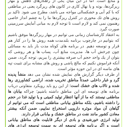
و منابع است. اما در این میان یكی از راهكارهای كاهش و مهار
ریزگردها، بوته و یا نهال كاری در كانون های ریزگرد یعنی در مناطقی
كه با كم آبی و خشكسالی مواجه می باشد، مطرح می شود. تاكید بر
روش های تك محوری در كنترل ریزگردها ما را به چشم انداز خاصی
رهنمون نمی كند و لازم است تا توجه لازم به مبانی آمایش سرزمینی
صورت گیرد.
به اعتقاد كارشناسان زمانی می توانیم در مهار ریزگردها موفق باشیم
كه بتوانیم در چارچوب برنامه بلندمدت همه روش ها را در كنار هم
قرار و توسعه دهیم. در برنامه های كوتاه مدت باز باید به مسائلی
چون چرخش آب ها، مدیریت منابع آب، پساب ها و هر روشی كه
بتوان از یك واحد حجم آب صرفه بیشتری را ببریم، توجه گردد، ضمن
آنكه فراموش نكنیم كه مالچ پاشی و روش های مشابه برای تثبیت تپه
های ماسه ای در این حوزه مؤثر است.
از طرف دیگر گزارش های نمایش شده نشان می دهد
منشأ پدیده
گرد و غبار داخلی عمدتاً مناطق تخریب شده، اراضی كشاورزی رها
شده و تالاب های خشك است
؛ از این رو باید رویكرد متفاوتی درباب
برنامه های توسعه ای این مناطق داشته باشیم؛ چراكه
بیابان ها
مناطقی نیستند كه ما از آنها انتظار تولید كمیتی و یا تولید غذا در حجم
را داشته باشیم، بلكه مناطق بیابانی مناطقی است كه می توانیم از
گیاهان آن مواد موثره دارویی استخراج نماییم، ضمن آنكه بیشتر
معادن كشور مانند نفت در مناطق خشك و بیابانی قرار دارند.
تولید انرژی خورشیدی و بادی از دیگر قابلیت های مناطق بیابانی
است و اگر برنامه های توسعه ای به سمت توسعه انرژی های