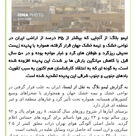
لیمو بلاگ: از آنجایی كه بیشتر از ۳۵ درصد از اراضی ایران در
نواحی خشك و نیمه خشك جهان قرار گرفته، همواره با پدیده زیست
محیطی ریزگرد و طوفان های گرد و غبار مواجه بوده و در ۵۰ سال
قبل با كاهش میانگین بارش ها بر شدت این پدیده افزوده شده
است، به گونه ای كه به اعتقاد كارشناسان هم اكنون به سبب تقویت
بادهای جنوبی و جنوب شرقی این پدیده تشدید شده است.
به گزارش لیمو بلاگ به نقل از ایسنا،
ایران به علت قرار گرفتن در
نواحی خشك و نیمه خشك جهان و همجواری با صحراهای وسیع
كشورهای همسایه، همواره تحت تأثیر گرد و غبارهای منطقه ای و غیر
منطقه ای قرار دارد.
برمبنای آمارها از شروع روزهای سال گذشته، ۸ روز هوای پاك و ۹۲
روز سالم بوده و ۲۳ روز هوا ناسالم برای گروه های حساس اعلام
گردید. عامل اصلی آلودگی هوای تهران ذرات معلق كمتر از ۲.۵
میكرون و ازن است كه حاصل تردد وسایل نقلیه در پایتخت است.
بیشتر از ۳۵ درصد از مساحت ایران مناطق خشك و نیمه خشك