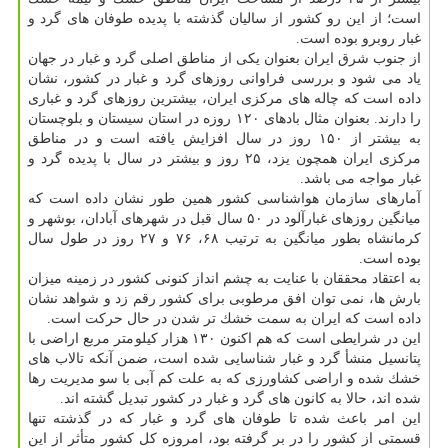
است؛ از این رو كشور از سالیان گذشته با پدیده طوفان های گرد و
غبار روبرو بوده است.
از جنوب شرق ایران بعنوان یكی از مناطق اصلی گرد و غبار در جهان
یاد می شود و بررسی فراوانی روزهای گرد و غبار در كشور، نشان
داده است كه چاله های مركزی ایران، بیشترین روزهای گرد و غباری
را دارند. بعنوان مثال بادهای ۱۲۰ روزه در استان سیستان و بلوچستان
به بیشتر از ۱۵۰ روز در سال افزایش یافته است و در مناطق
مركزی ایران همچون یزد، ۲۵ روز و بیشتر در سال با پدیده گرد و
غبار مواجه می باشد.
آمارهای سازمان هواشناسی كشور همین طور نشان داده است كه
میانگین روزهای غبارآلود در ۵۰ سال قبل در شهرهای آبادان، بوشهر و
كرمانشاه بطور میانگین به ترتیب ۶۸، ۷۶ و ۲۷ روز در طول سال
بوده است.
به اعتقاد محققان با عنایت به چشم انداز كنونی كشور در زمینه میزان
بارش ها، نمی توان افق مرطوبی برای كشور رقم زد و شواهد نشان
داده است كه ایران به سمت خشك تر شدن در حال حركت است.
این در شرایطی است كه هم اكنون ۱۳۰ هزار كیلومتر مربع اراضی با
پتانسیل منشأ گرد و غبار شناسایی شده است، ضمن آنكه تالاب های
خشك شده و اراضی كشاورزی كه به علت كم آبی با سو مدیریت رها
شده اند، حالا به كانون های گرد و غبار در كشور تبدیل گشته اند.
این امر باعث شده تا طوفان های گرد و غبار كه در گذشته تنها
قسمتی از كشور را در بر گرفته بود، امروزه كل كشور متأثر از این