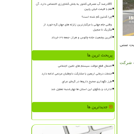
85درصد آب مصرفی کشور به بخش کشاورزی اختصاص دارد، آن
هم با قیمت خیلی پایین
چرا کدئین کم شده است؟
وقتی جام جهانی با مرگبارترین زلزله های جهان گره خورد از
مکزیک تا منجیل
آخرین وضعیت جاده چالوس و هراز، جمعه ۲۹ خرداد
دیت سنی
پربحث ترین ها
شركت
احتمال قطع موقت سیستم های تامین اجتماعی
خدمات درمانی اربعین با مشارکت داوطلبان مردمی ادامه دارد
طرز نگهداری صحیح داروها در گرمای عراق
ادارات و بانکهای این استان ها چهارشنبه تعطیل شد
جدیدترین ها