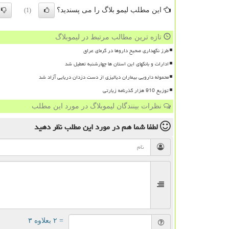
این مطلب لیمو بلاگ را می پسندید؟
(1)
تازه ترین مطالب مرتبط در لیموبلاگ
طرز نگهداری صحیح داروها در گرمای عراق
ادارات و بانکهای این استان ها چهارشنبه تعطیل شد
محموله دارویی بیماران دیالیزی از دست دزدان دریایی آزاد شد
توزیع 910 هزار گذرنامه زیارتی
نظرات بینندگان لیموبلاگ در مورد این مطلب
لطفا شما هم
در مورد این مطلب
نظر دهید
= ۲ بعلاوه ۳