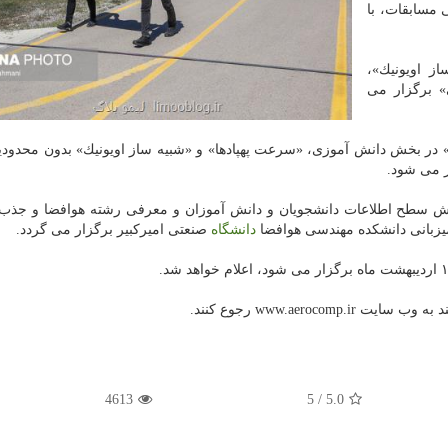
 مسابقات، با
 در ۵ لیگ «شبیه ساز اویونیك»،
» برگزار می
 در بخش دانش آموزی، «سرعت پهپادها» و «شبیه ساز اویونیك» بدون محدو
ر می شود.
میزبانی دانشكده مهندسی هوافضا
دانشگاه
صنعتی امیركبیر برگزار می گردد.
www.aerocom رجوع كنند.
4613
/ 5
5.0