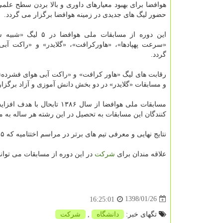
هوافضا برای بهبود معیارهای داوری و بالا بردن سطح علمی
حضور لیگ های جدیدی در زمینه هوافضا برگزار می گردد.
این دوره از مسابقات ملی هوافضا
«سرعت پهپادها»، «هاوركرافت»، «گلایدر» و «راكت آبی
گردد.
رقابت های لیگ «هاور كرافت» و «راكت آبی هوای فشرده»
و مسابقات «گلایدر» در دو بخش دانش آموزی و آزاد برگزا
مسابقات ملی هوافضا از سال ۱۳۸۶ تابحال با هدف افزایش سطح اطلاعات دانشجویان و دانش آموزان و معرفی رشته هوافضا و جذب
كنندگان این مسابقات به تحصیل در این رشته هر ساله به 
نتایج نهایی و معرفی تیم های برتر در مراسم اختتامیه كه ۱۵ اردیبهشت ماه برگزار می شود، اعلام خواهد شد.
علاقه مندان برای
شركت
در این دوره از مسابقات می توانند به وب سایت p.ir
1398/01/26
16:25:01
تگهای خبر:
دانشگاه
,
شركت