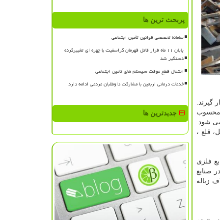
پربحث ترین ها
سامانه تخصصی قوانین تأمین اجتماعی
پایان ۱۱ ماه فرار قاتل قهرمان کراسفیت با چهره ای تغییرکرده
دستگیر شد
احتمال قطع موقت سیستم های تامین اجتماعی
خدمات درمانی اربعین با مشارکت داوطلبان مردمی ادامه دارد
 گیرند.
ل محسوب
جدیدترین ها
می شود.
، قلع ،
بع فلزی
ر صنایع
ف زباله