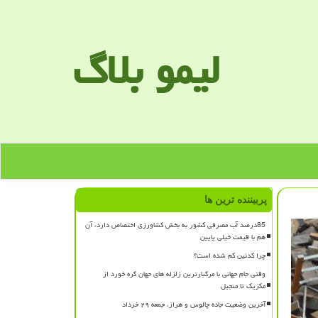
لیمو بلاگ
پربیننده ترین ها
85درصد آب مصرفی کشور به بخش کشاورزی اختصاص دارد، آن
هم با قیمت خیلی پایین
چرا کدئین کم شده است؟
وقتی جام جهانی با مرگبارترین زلزله های جهان گره خورد از
مکزیک تا منجیل
آخرین وضعیت جاده چالوس و هراز، جمعه ۲۹ خرداد