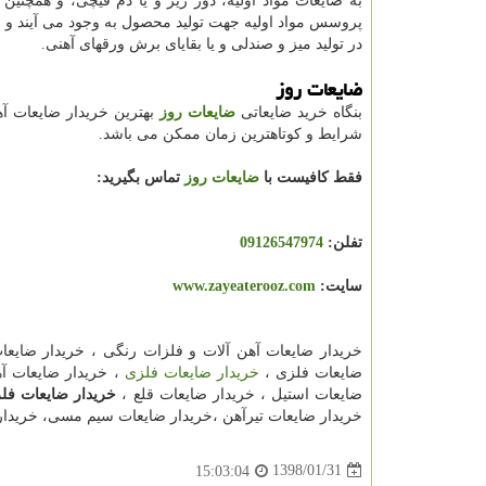
به ضایعات مواد اولیه، دور ریز و یا دم قیچی، و همچنین
پروسس مواد اولیه جهت تولید محصول به وجود می آیند و با
در تولید میز و صندلی و یا بقایای برش ورقهای آهنی.
ضایعات روز
بنگاه خرید ضایعاتی
ضایعات روز
بهترین خریدار ضایعات آ
شرایط و کوتاهترین زمان ممکن می باشد.
فقط کافیست با
ضایعات روز
تماس بگیرید:
تفلن:
09126547974
سایت:
www.zayeaterooz.com
خریدار ضایعات آهن آلات و فلزات رنگی ، خریدار ضایعات
ضایعات فلزی ،
خریدار ضایعات فلزی
، خریدار ضایعات آه
ضایعات استیل ، خریدار ضایعات قلع ،
خریدار ضایعات فل
خریدار ضایعات تیرآهن ،خریدار ضایعات سیم مسی، خریدار ضایعات نبشی ، خریدار 
1398/01/31
15:03:04