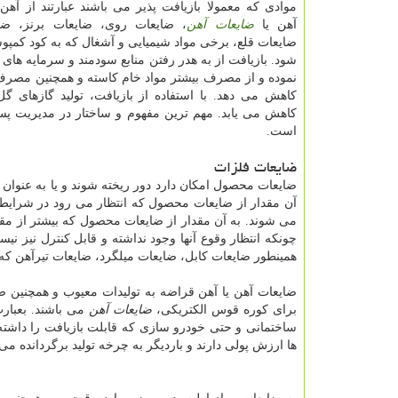
موادی که معمولا بازیافت پذیر می باشند عبارتند از آهن
آهن یا
ضایعات آهن
، ضایعات روی، ضایعات برنز، ضا
ضایعات قلع، برخی مواد شیمیایی و آشغال که به کود کمپ
شود. بازیافت از به هدر رفتن منابع سودمند و سرمایه های
نموده و از مصرف بیشتر مواد خام کاسته و همچنین مصرف 
کاهش می دهد. با استفاده از بازیافت، تولید گازهای گ
کاهش می یابد. مهم ترین مفهوم و ساختار در مدیریت پسم
است.
ضایعات فلزات
ضایعات محصول امکان دارد دور ریخته شوند و یا به عنوان ق
آن مقدار از ضایعات محصول که انتظار می رود در شرایط 
می شوند. به آن مقدار از ضایعات محصول که بیشتر از م
چونکه انتظار وقوع آنها وجود نداشته و قابل کنترل نیز نیس
همینطور ضایعات کابل، ضایعات میلگرد، ضایعات تیرآهن که
ضایعات آهن یا آهن قراضه به تولیدات معیوب و همچنین 
برای کوره قوس الکتریکی،
ضایعات آهن
می باشند. بعبارت
ساختمانی و حتی خودرو سازی که قابلت بازیافت را داشته
ها ارزش پولی دارند و باردیگر به چرخه تولید برگردانده می