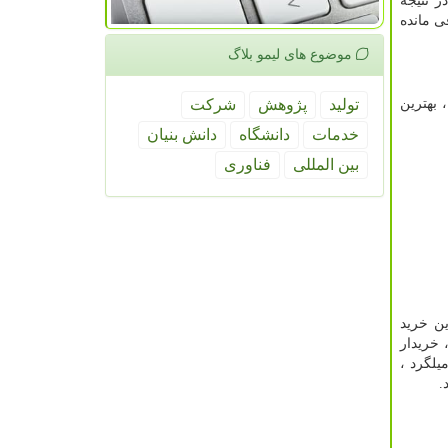
ر نتیجه
ی مانده
موضوع های لیمو بلاگ
 بهترین
تولید
پژوهش
شركت
خدمات
دانشگاه
دانش بنیان
بین المللی
فناوری
ین خرید
 خریدار
یلگرد ،