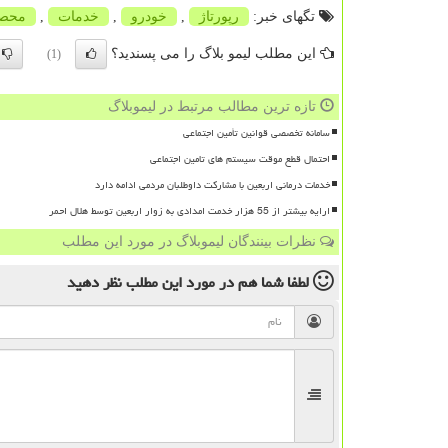
تگهای خبر:
رپورتاژ
,
خودرو
,
خدمات
,
محصو
این مطلب لیمو بلاگ را می پسندید؟
(1)
تازه ترین مطالب مرتبط در لیموبلاگ
سامانه تخصصی قوانین تأمین اجتماعی
احتمال قطع موقت سیستم های تامین اجتماعی
خدمات درمانی اربعین با مشارکت داوطلبان مردمی ادامه دارد
ارایه بیشتر از 55 هزار خدمت امدادی به زوار اربعین توسط هلال احمر
نظرات بینندگان لیموبلاگ در مورد این مطلب
لطفا شما هم
در مورد این مطلب
نظر دهید