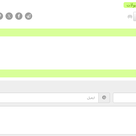
لات
X
(0)