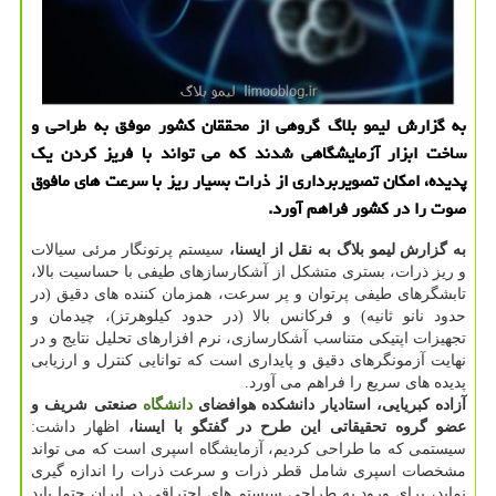
به گزارش لیمو بلاگ گروهی از محققان كشور موفق به طراحی و
ساخت ابزار آزمایشگاهی شدند كه می تواند با فریز كردن یك
پدیده، امكان تصویربرداری از ذرات بسیار ریز با سرعت های مافوق
صوت را در كشور فراهم آورد.
به گزارش لیمو بلاگ به نقل از ایسنا،
سیستم پرتونگار مرئی سیالات
و ریز ذرات، بستری متشكل از آشكارسازهای طیفی با حساسیت بالا،
تابشگرهای طیفی پرتوان و پر سرعت، همزمان كننده های دقیق (در
حدود نانو ثانیه) و فركانس بالا (در حدود كیلوهرتز)، چیدمان و
تجهیزات اپتیكی متناسب آشكارسازی، نرم افزارهای تحلیل نتایج و در
نهایت آزمونگرهای دقیق و پایداری است كه توانایی كنترل و ارزیابی
پدیده های سریع را فراهم می آورد.
آزاده كبریایی، استادیار دانشكده هوافضای
دانشگاه
صنعتی شریف و
عضو گروه تحقیقاتی این طرح در گفتگو با ایسنا،
اظهار داشت:
سیستمی كه ما طراحی كردیم، آزمایشگاه اسپری است كه می تواند
مشخصات اسپری شامل قطر ذرات و سرعت ذرات را اندازه گیری
نماید، برای ورود به طراحی سیستم های احتراقی در ایران حتما باید