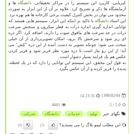
كبریایی، كاربرد این سیستم را در مراكز تحقیقاتی،
دانشگاه
ها و
آزمایشگاه ها ذكر و تصریح كرد: علاوه بر آن از این ابزار به صورت
محدود می توان در بخش كنترل كیفیت برخی كارخانه ها هم بهره برد.
این استاد
دانشگاه
با تاكید بر اینكه این ابزار، سیستم هایی هستند كه
توانایی اندازه گیری اندازه ذرات به قطر میكرون و سنجش سرعت
ذرات در حد سرعت های مافوق صوت را دارند، اضافه كرد: اگر ذره
ای ریز شود و سرعتش بالا برود، امكان تصویربرداری از آن خیلی
سخت می شود؛ چونكه تصویر به دست آمده از این ذره "كِش" می
آید؛ از این رو نیاز است تا ذره مورد نظر فریز شود و فریز كردن
عكس هم یك فرایند بسیار دشوار است.
به قول این محقق، این سیستم این توانایی را دارد كه در یك لحظه،
پدیده را فریز كرده و از آن عكس بگیرد.
1398/02/04
14:23:35
4601
/ 5
5.0
تگهای خبر:
تولید
,
خدمات
,
دانشگاه
,
شركت
این مطلب لیمو بلاگ را می پسندید؟
(0)
(1)