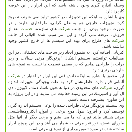
وسیله اندازه گیری وجود داشته باشد كه این ابزار در این عرصه
كاربرد دارد.
وی با اشاره به اینكه این تجهیزات در كشور تولید نمی شوند، تصریح
كرد: تجهیزات خارجی هم به علل گرانی، طرفداری ندارند و در
صورت موجود بودن، از جانب
شركت
های سازنده،
خدمات
بعد از
فروش، عرضه نمی گردد و این امر سبب شده اقبالی از جانب
شركت
های طراح برای تهیه این سیستم ها از خارج كشور وجود
نداشته باشد.
كبریایی اضافه كرد: به منظور ایجاد زیر ساخت های تحقیقاتی، در این
مطالعات توانستیم سیستم اپتیكال "پرتونگار مرئی سیالات و ریز
ذرات را طراحی نماییم كه در بعضی قسمت ها نسبت به نمونه های
خارجی برتری دارد.
این محقق با اشاره به اینكه دانش فنی این ابزار در اختیار دو
شركت
آلمانی قرار دارد، خاطرنشان كرد: به علت پیچیدگی تجهیزات اندازه
گیری،
شركت
های محدودی در دنیا همچون ناسا، دنتك، لاویژن، دی
ال آور و اسپریتك در این زمینه فعالیت می نمایند و در این پروژه به
این فناوری پیشرفته دست یافتیم.
وی سیستم پرتونگار مرئی طراحی شده را نوعی سیستم اندازه گیری
توصیف كرد و افزود: طول موج برخی از امواج الكترومغناطیسی
مرئی هستند مانند نوری كه ما می بینیم و برخی دیگر از آنها مثل
ماورای بنفش، نور غیر مرئی به شمار می آیند و در این پروژه ابزار
ساخته شده در مورد تصویربرداری از نورهای مرئی است.