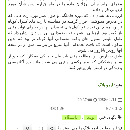
مجرای تولید مثلی نوزادان ماده را در ماه چهارم سن شأن مورد
ارزیابی قرار دادند.
ارزیابی ها نشان داد كه دوره حاملگی و طول عمر نوزاد رت هایی كه
در معرض هیپوكسی قرار گرفتند در مقایسه با رت های كنترل كوتاه
تر بود. هم چنین تعداد فولیكول های تخمدان آنها در مجرای تولید مثلی
باز كمتر بود. ارزیابی بیشتر بافت تخمدانی این نوزادان نشان داد كه
طول تلومر سلول های بافت تخمدانی آنها كوتاه تر بود كه بدین
مدلول است كه بافت تخمدانی آنها سریع تر پیر می شود و در نتیجه
آنها زودتر نابارور می شوند.
طبق سفارش این مطالعه زنان باید طی حاملگی سیگار نكشند و از
سایر مشكلاتی كه به هیپوكسی منتهی می شوند مانند پره آكلامپسی
و زندگی در ارتفاع باز پرهیز كنند.
منبع:
لیمو بلاگ
1398/02/11
20:37:00
4894
/ 5
5.0
تگهای خبر:
تولید
,
دانشگاه
این مطلب لیمو بلاگ را می پسندید؟
(0)
(1)