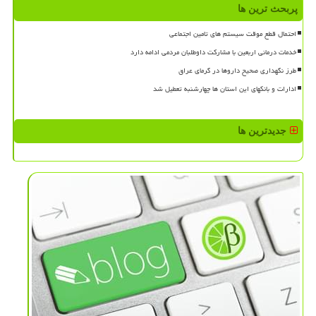
پربحث ترین ها
احتمال قطع موقت سیستم های تامین اجتماعی
خدمات درمانی اربعین با مشارکت داوطلبان مردمی ادامه دارد
طرز نگهداری صحیح داروها در گرمای عراق
ادارات و بانکهای این استان ها چهارشنبه تعطیل شد
جدیدترین ها