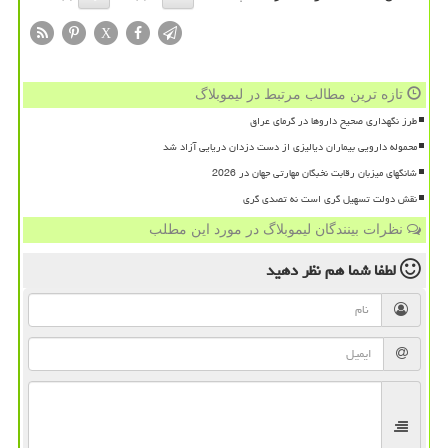
X
تازه ترین مطالب مرتبط در لیموبلاگ
طرز نگهداری صحیح داروها در گرمای عراق
محموله دارویی بیماران دیالیزی از دست دزدان دریایی آزاد شد
شانگهای میزبان رقابت نخبگان مهارتی جهان در 2026
نقش دولت تسهیل گری است نه تصدی گری
نظرات بینندگان لیموبلاگ در مورد این مطلب
لطفا شما هم
نظر دهید