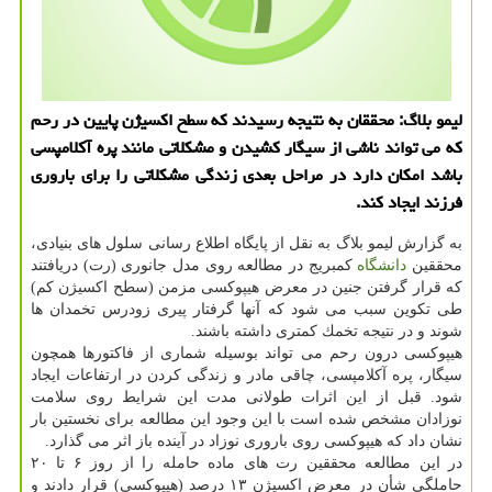
لیمو بلاگ: محققان به نتیجه رسیدند كه سطح اكسیژن پایین در رحم
كه می تواند ناشی از سیگار كشیدن و مشكلاتی مانند پره آكلامپسی
باشد امكان دارد در مراحل بعدی زندگی مشكلاتی را برای باروری
فرزند ایجاد كند.
به گزارش لیمو بلاگ به نقل از پایگاه اطلاع رسانی سلول های بنیادی،
محققین
دانشگاه
كمبریج در مطالعه روی مدل جانوری (رت) دریافتند
كه قرار گرفتن جنین در معرض هیپوكسی مزمن (سطح اكسیژن كم)
طی تكوین سبب می شود كه آنها گرفتار پیری زودرس تخمدان ها
شوند و در نتیجه تخمك كمتری داشته باشند.
هیپوكسی درون رحم می تواند بوسیله شماری از فاكتورها همچون
سیگار، پره آكلامپسی، چاقی مادر و زندگی كردن در ارتفاعات ایجاد
شود. قبل از این اثرات طولانی مدت این شرایط روی سلامت
نوزادان مشخص شده است با این وجود این مطالعه برای نخستین بار
نشان داد كه هیپوكسی روی باروری نوزاد در آینده باز اثر می گذارد.
در این مطالعه محققین رت های ماده حامله را از روز ۶ تا ۲۰
حاملگی شأن در معرض اكسیژن ۱۳ درصد (هیپوكسی) قرار دادند و