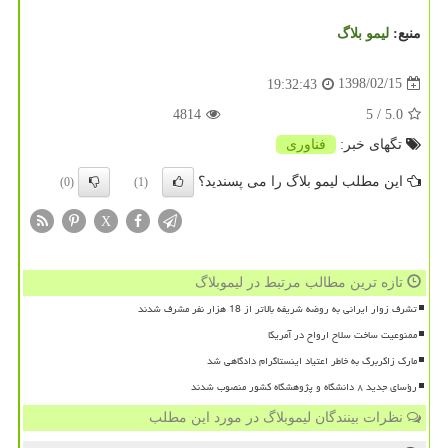
منبع:
لیمو بلاگ
1398/02/15
19:32:43
4814
/ 5
5.0
تگهای خبر:
فناوری
این مطلب لیمو بلاگ را می پسندید؟
(0)
(1)
X
تازه ترین مطالب مرتبط در لیموبلاگ
تشرف زوار ایرانی به روضه شریفه بالاتر از 18 هزار نفر مشرف شدند
ممنوعیت ساخت سلاح ارواح در آمریکا
مارک زاکربرگ به خاطر اعتیاد اینستاگرام دادگاهی شد
رؤسای جدید ۸ دانشگاه و پژوهشگاه کشور منصوب شدند
نظرات بینندگان لیموبلاگ در مورد این مطلب