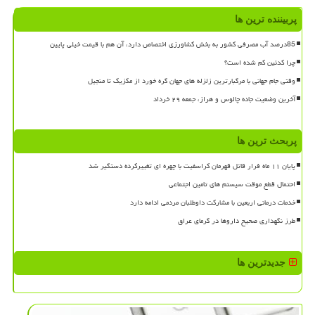
پربیننده ترین ها
85درصد آب مصرفی کشور به بخش کشاورزی اختصاص دارد، آن هم با قیمت خیلی پایین
چرا کدئین کم شده است؟
وقتی جام جهانی با مرگبارترین زلزله های جهان گره خورد از مکزیک تا منجیل
آخرین وضعیت جاده چالوس و هراز، جمعه ۲۹ خرداد
پربحث ترین ها
پایان ۱۱ ماه فرار قاتل قهرمان کراسفیت با چهره ای تغییرکرده دستگیر شد
احتمال قطع موقت سیستم های تامین اجتماعی
خدمات درمانی اربعین با مشارکت داوطلبان مردمی ادامه دارد
طرز نگهداری صحیح داروها در گرمای عراق
جدیدترین ها