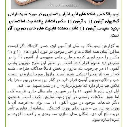
لیمو بلاگ: طی هفته های اخیر اخبار و تصاویری در مورد نحوه طراحی
گوشیهای آیفون ۱۱ و آیفون ۱۱ مكس انتشار یافته بود. اما تصاویر
جدید مفهومی آیفون ۱۱ نشان دهنده قابلیت های خاص دوربین آن
است.
به گزارش لیمو بلاگ به نقل از آسین ایج، حسن كایماك، گرافیست
ساكن آلمان همه اطلاعات و اخبار موجود در مورد آیفون های ۱۱ و ۱۱
مكس را جمع آوری كرده و طرح هایی مفهومی از آیفون ۱۱ را در
معرض دید عموم قرار داده است. بر طبق این طرح دوربین پشتی
آیفون ۱۱ در چارچوب یك ماژول و بخش كاملاً جداگانه طراحی شده
كه از سه لنز مجزا تشكیل شده است. ماژول مورد اشاره در سمت
چپ و بالای دوربین آیفون قرار دارد. در كنار این سه دوربین مجزا یك
فلاش هم قرار دارد كه تصویربرداری را در شب تسهیل می كند.
اپل قول داده تا آیفون ۱۱ را در شهریور ماه سال جاری عرضه كند،
اما هنوز اطلاعات رسمی در این زمینه نمایش نكرده است. همچون
دیگر شایعات موجود در مورد آیفون ۱۱ می توان به عرضه آن با
پورت یو اس بی – سی بجای پورت لایتنینگ، استفاده از فناوری تأیید
هویت تاچ آی دی، امكان مدل سازی سه بعدی و واقعیت افزوده و
غیره اشاره نمود.