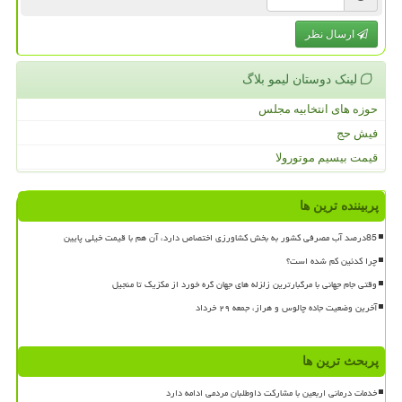
ارسال نظر
لینک دوستان لیمو بلاگ
حوزه های انتخابیه مجلس
فیش حج
قیمت بیسیم موتورولا
پربیننده ترین ها
85درصد آب مصرفی کشور به بخش کشاورزی اختصاص دارد، آن هم با قیمت خیلی پایین
چرا کدئین کم شده است؟
وقتی جام جهانی با مرگبارترین زلزله های جهان گره خورد از مکزیک تا منجیل
آخرین وضعیت جاده چالوس و هراز، جمعه ۲۹ خرداد
پربحث ترین ها
خدمات درمانی اربعین با مشارکت داوطلبان مردمی ادامه دارد