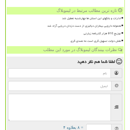
تازه ترین مطالب مرتبط در لیموبلاگ
ادارات و بانکهای این استان ها چهارشنبه تعطیل شد
محموله دارویی بیماران دیالیزی از دست دزدان دریایی آزاد شد
توزیع 910 هزار گذرنامه زیارتی
نقش دولت تسهیل گری است نه تصدی گری
نظرات بینندگان لیموبلاگ در مورد این مطلب
لطفا شما هم
نظر دهید
= ۸ بعلاوه ۴