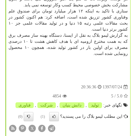
مشاركت بخش خصوصی محیط كسب وكار توسعه نمی یابد.
ستاری با تاكید به اینكه ۱۲ هزار میلیارد تومان برای صندوق علم
وفناوری كشور تزریق شده است، اضافه كرد: هم اكنون كشور در
بحث مقالات علمی رتبه ۱۵ دنیا و در تولید مقالات علمی جز ۱۰
كشور برتر دنیا است.
به گزارش لیمو بلاگ به نقل از ایسنا، دستگاه بهینه ساز مصرف برق
كه به همت مخترع ارومیه ای با هدف كاهش هشت تا ۱۰ درصدی
مصرف برای اولین بار در كشور تولید شده، همچون ۱۰ محصول
رونمایی شده است.
1397/07/24
20:36:36
4854
/ 5
5.0
تگهای خبر:
تولید
,
دانش بنیان
,
شركت
,
فناوری
این مطلب لیمو بلاگ را می پسندید؟
(0)
(1)
X