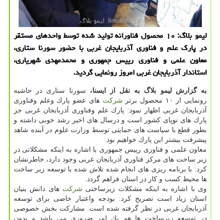
لیمو بلاگ: ۱۰ محصول فناورانه تولید شده توسط واحدهای مستقر
در پارك علم و فناوری آذربایجان غربی با حضور سورنا ستاری،
معاون علمی و فناوری رییس جمهوری و محمدمهدی شهریاری،
استاندار آذربایجان غربی امروز رونمایی گردید.
به گزارش لیمو بلاگ به نقل از ایسنا،
سورنا ستاری در حاشیه
رونمایی از ۱۰ محصول برتر
شركت
های عضو پارك وعلم وفناوری
آذربایجان غربی اظهار نمود: پارك علم وفناوری آذربایجان غربی جز
پارك های نوپای كشور است و درسال های اخیر رشد خوبی داشته و
بطور قطع با سیاست های حمایتی توسط وزارت علوم در آینده شاهد
پیشرفت بیشتر این پارك خواهیم بود.
معاون علمی و فناوری رییس جمهوری با اشاره به اینكه مشكلاتی در
زیر ساخت های مركز فناوری آذربایجان غربی وجود دارد، خاطرنشان
كرد: با برنامه ریزی های انجام شده تلاش شده با توسعه زیر ساخت
ها محیط كسب و كار در استان فراهم گردد.
وی با اشاره به اینكه مشكلات زیرساختی
شركت
های دانش بنیان
استان زیاد است تصریح كرد: بودجه واعتبار خاصی برای توسعه
آذربایجان غربی در نظر گرفته شده است. مشاركت بخش خصوصی
در توسعه زیرساخت ها هم یك امر ضروری می باشد و بدون