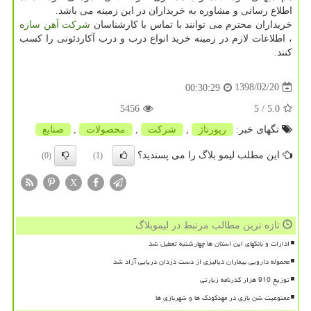
اطلاع رسانی و مشاوره به خریداران در این زمینه می باشد.
خریداران محترم می توانند با تماس با کارشناسان
شرکت آهن سازه
، اطلاعات لازم در زمینه خرید انواع درب و درب آکاردئونی را کسب
کنند.
1398/02/20
00:30:29
5456
/ 5
5.0
تگهای خبر:
رپورتاژ
,
شركت
,
محصولات
,
صنایع
این مطلب لیمو بلاگ را می پسندید؟
(0)
(1)
X
تازه ترین مطالب مرتبط در لیموبلاگ
ادارات و بانکهای این استان ها چهارشنبه تعطیل شد
محموله دارویی بیماران دیالیزی از دست دزدان دریایی آزاد شد
توزیع 910 هزار گذرنامه زیارتی
ممنوعیت شن بازی در مهدکودک ها و شهربازی ها