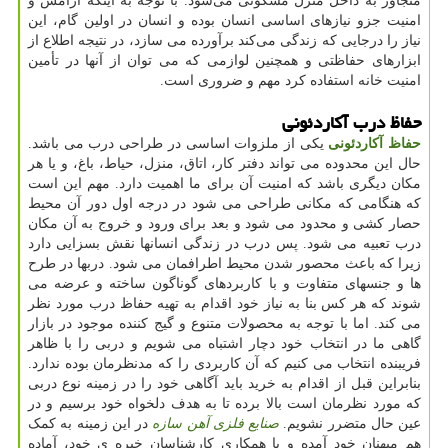
متجاوز به داخل منزل مسکونی می‌شود. با توجه به اینکه آرامش و
امنیت جزو نیازهای اساسی انسان بوده و انسان در اولین گام، این
نیاز را درجایی که زندگی می‌کند برآورده می سازد، در نتیجه اطلاع از
ابزارهای حفاظتی و همچنین لوازمی که می توان از آنها در تأمین
امنیت خانه استفاده کرد مهم و ضروری است.
حفاظ درب آکاردئونی
حفاظ آکاردئونی
یکی از ملزوات اساسی در طراحی درب می باشد.
حال این محدوده می تواند دفتر کار، اتاق، منزل، حیاط، باغ، و یا هر
مکان دیگری باشد که امنیت آن برای ما اهمیت دارد. مهم این است
که هنگامی که مکانی طراحی می شود در درجه اول دور آن محیط
حصار کشی و محدود می شود و بعد برای ورود و خروج به آن مکان
درب تعبیه می شود. پس درب در زندگی انسانها نقش بسزایی دارد
زیرا که باعث محصور شدن محیط اطرافمان می شود. دربها در طرح
ها و جنسهای متفاوت و با کاربردهای گوناگون ساخته و عرضه می
شوند که هر کس بنا به نیاز خود اقدام به تهیه حفاظ درب مورد نظر
می کند. اما با توجه به محصولات متنوع و گیج کننده موجود در بازار
گاهی ما در انتخاب خود دچار اشتباه می شویم و دربی را با ظاهر
فریبنده انتخاب می کنیم که آن کاربردی را که مدنظرمان بوده ندارد.
بنابراین قبل از اقدام به خرید باید آگاهی خود را در زمینه نوع دربی
که مورد نظرمان است بالا برده تا به هدف دلخواه خود برسیم و در
عین حال متضرر نشویم.
صنایع فلزی آهن سازه
در این زمینه به کمک
هم میهنان خود آمده و با همکاری کارشناسان خبره ی خود، آماده