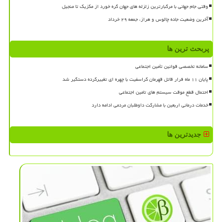
وقتی جام جهانی با مرگبارترین زلزله های جهان گره خورد از مکزیک تا منجیل
آخرین وضعیت جاده چالوس و هراز، جمعه ۲۹ خرداد
پربحث ترین ها
سامانه تخصصی قوانین تأمین اجتماعی
پایان ۱۱ ماه فرار قاتل قهرمان کراسفیت با چهره ای تغییرکرده دستگیر شد
احتمال قطع موقت سیستم های تامین اجتماعی
خدمات درمانی اربعین با مشارکت داوطلبان مردمی ادامه دارد
جدیدترین ها