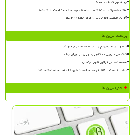
چرا کدئین کم شده است؟
وقتی جام جهانی با مرگبارترین زلزله های جهان گره خورد از مکزیک تا منجیل
آخرین وضعیت جاده چالوس و هراز، جمعه ۲۹ خرداد
پربحث ترین ها
پیام رئیس سازمان حج و زیارت بمناسبت روز خبرنگار
کمک های دارویی ۱۱ کشور به ایران در دوران جنگ
سامانه تخصصی قوانین تأمین اجتماعی
پایان ۱۱ ماه فرار قاتل قهرمان کراسفیت با چهره ای تغییرکرده دستگیر شد
جدیدترین ها