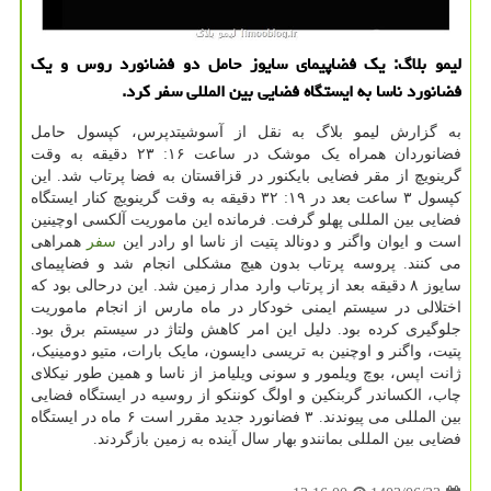
لیمو بلاگ: یک فضاپیمای سایوز حامل دو فضانورد روس و یک
فضانورد ناسا به ایستگاه فضایی بین المللی سفر کرد.
به گزارش لیمو بلاگ به نقل از آسوشیتدپرس، کپسول حامل
فضانوردان همراه یک موشک در ساعت ۱۶: ۲۳ دقیقه به وقت
گرینویچ از مقر فضایی بایکنور در قزاقستان به فضا پرتاب شد. این
کپسول ۳ ساعت بعد در ۱۹: ۳۲ دقیقه به وقت گرینویچ کنار ایستگاه
فضایی بین المللی پهلو گرفت. فرمانده این ماموریت آلکسی اوچینین
است و ایوان واگنر و دونالد پتیت از ناسا او رادر این
سفر
همراهی
می کنند. پروسه پرتاب بدون هیچ مشکلی انجام شد و فضاپیمای
سایوز ۸ دقیقه بعد از پرتاب وارد مدار زمین شد. این درحالی بود که
اختلالی در سیستم ایمنی خودکار در ماه مارس از انجام ماموریت
جلوگیری کرده بود. دلیل این امر کاهش ولتاژ در سیستم برق بود.
پتیت، واگنر و اوچنین به تریسی دایسون، مایک بارات، متیو دومینیک،
ژانت اپس، بوچ ویلمور و سونی ویلیامز از ناسا و همین طور نیکلای
چاب، الکساندر گربنکین و اولگ کوننکو از روسیه در ایستگاه فضایی
بین المللی می پیوندند. ۳ فضانورد جدید مقرر است ۶ ماه در ایستگاه
فضایی بین المللی بمانندو بهار سال آینده به زمین بازگردند.