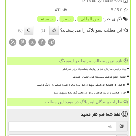
1403/06/23
13:16:00
491
/ 5
5.0
تگهای خبر:
بین المللی
,
سفر
,
سیستم
این مطلب لیمو بلاگ را می پسندید؟
(0)
(1)
X
تازه ترین مطالب مرتبط در لیموبلاگ
پیام رئیس سازمان حج و زیارت بمناسبت روز خبرنگار
احتمال قطع موقت سیستم های تامین اجتماعی
راه اندازی مجتمع فرهنگی شهدای مدرسه شجره طیبه میناب با رویکرد ملی
احراز هویت زائرین اربعین برای دریافت گذرنامه تسهیل شد
نظرات بینندگان لیموبلاگ در مورد این مطلب
لطفا شما هم
نظر دهید