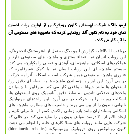
لیمو بلاگ: شرکت لهستانی کلون روباتیکس از اولین ربات انسان
نمای خود به نام کلون آلفا رونمایی کرده که ماهیچه های مصنوعی آن
با آب کار می کند.
دریافت 11 MB به گزارش لیمو بلاگ به نقل از اینترستینگ انجینرینگ،
این روبات انسان نما اعضاء سنتزی و ماهیچه های مصنوعی دارد و
عملکردهای اسکلتی، ماهیچه ای، آوندی و عصبی را یکپارچه می کند.
سیستم ماهیچه ای این روبات انسان نما با کمک «میوفایبر» که
فناوری ماهیچه مصنوعی همین شرکت است، اسکلت آنرا به حرکت
در می آورد. این ابزار با چسباندن ماهیچه ها به نقطه ای دقیق روd
استخوان ها مانند حیوانات واقعی کار می کند. میوفایبر با چسباندن
واحدهای عضلانی تاندون به نقاط دقیق آناتومیک روی استخوان ها،
اسکلت روبات را به حرکت در می آورد. این واحدهای مونولیتیک
ناتوانی تاندون را از بین می برند و خاصیت های مطلوب ماهیچه های
اسکلتی پستانداران مانند بازه زمانی واکنش کمتر از ۵۰ میلی ثانیه و
ایجاد بالاتر از ۳۰ درصد انقباض بدون بار را تقلید می کند. در حالی که
شرکت هایی مانند روبات های تسلا کارهای خانه را انجام می دهند،
کلون روباتیکس روی «روباتیک بیومیمتیک» (biomimetic robotics)