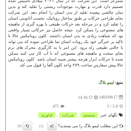
متمرکز است. این شرکت که در سال ۲۰۲۱ میلادی تاسیس شده
تصمیم دارد قدرت و مهارت موجودات زیستی را تقلید کند و بدین
سان چالشی پیچیده تقلید از بدن انسان را انجام دهد. این شرکت
بجای طراحی حرکات بر طبق ساختار روباتیک، نخست آناتومی انسان
را تقلید کرد و در مرحله بعد حرکات طبیعی با بهره گیری از ماهیچه
های مصنوعی را ممکن کرد. نتیجه حاصل نیز حرکاتی بسیار واقعی
بود که شباهت زیادی به بدن انسان داشتند. کلون روباتیکس حالا با
تاکید بر خبرگی خود یک روبات انسان نما طراحی نموده که می تواند
با حالتی طبیعی راه برود. این امر با به کارگیری محرک های نرم
بجای سخت و ماهیچه های مصنوعی که با آب کار می کنند ممکن
شده تا حرکات ابزار هرچه بیشتر شبیه انسان باشد. کلون روباتیکس
حالا پیش سفارس ساخت ۲۷۹ واحد کلون آلفا را قبول می کند.
منبع:
لیمو بلاگ
1403/09/17
14:16:57
475
/ 5
5.0
تگهای خبر:
سیستم
,
شركت
,
فناوری
این مطلب لیمو بلاگ را می پسندید؟
(0)
(1)