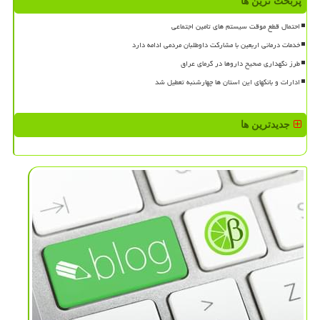
پربحث ترین ها
احتمال قطع موقت سیستم های تامین اجتماعی
خدمات درمانی اربعین با مشارکت داوطلبان مردمی ادامه دارد
طرز نگهداری صحیح داروها در گرمای عراق
ادارات و بانکهای این استان ها چهارشنبه تعطیل شد
جدیدترین ها