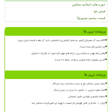
حوزه های انتخابیه مجلس
فیش حج
قیمت بیسیم موتورولا
پربیننده ترین ها
85درصد آب مصرفی کشور به بخش کشاورزی اختصاص دارد، آن هم با قیمت خیلی پایین
چرا کدئین کم شده است؟
وقتی جام جهانی با مرگبارترین زلزله های جهان گره خورد از مکزیک تا منجیل
آخرین وضعیت جاده چالوس و هراز، جمعه ۲۹ خرداد
پربحث ترین ها
پیام رئیس سازمان حج و زیارت بمناسبت روز خبرنگار
کمک های دارویی ۱۱ کشور به ایران در دوران جنگ
سامانه تخصصی قوانین تأمین اجتماعی
پایان ۱۱ ماه فرار قاتل قهرمان کراسفیت با چهره ای تغییرکرده دستگیر شد