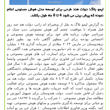
لیمو بلاگ: دولت هند طرحی برای توسعه مدل هوش مصنوعی اعلام
نموده که پیش بینی می شود 4 تا 8 ماه طول بکشد.
به گزارش لیمو بلاگ به نقل از ویجیرام اند رانی، دولت هند چند روز
قبل همراه با موفقیت چشم گیر هوش مصنوعی دیپ سیک در
سرتاسر جهان، برنامه های خود برای توسعه هوش مصنوعی و
اختصاص بودجه برای این منظور آگاهی داده بود. بطور دقیق
ترهندوستان در مارس ۲۰۲۴ میلادی از سرمایه گذاری ۱.۲۵ میلیارد
دلاری در پروژه ای به نام «ماموریت هوش مصنوعی هند» آگاهی داد
که شامل تامین سرمایه برای استارت آپ های هوش مصنوعی و
گسترش زیرساخت این فناوری برای کشور بود. حال آشیوینی وایشنا
وزیر فناوری اطلاعات این کشور تایید نمود دولت طی ۱.۵ سال قبل
بطور فعال با استارت آپ ها، پژوهشگران و انستیتوهای دانشگاهی
همکاری کرده تا یک مدل هوش مصنوعی بنیادین در مقیاس جهانی
بسازد. تکمیل این طرح که ۴ تا ۸ ماه طول می کشد. دولت هند نیز
حالا مشغول مذاکره با ۶ توسعه دهنده هوش مصنوعی برای فعالیت
در این پروژه است که البته جزییات دقیق هزینه ها و شرکت های
دخیل آن فاش نشده است. دولت هندوستان برای تسهیل آموزش و
مطالعه مدل هوش مصنوعی ۱۰ شرکت را برگزیده تا ۱۸۶۹۳ جی پی
یو حیاتی برای توسعه یادگیری ماشینی و مدلهای هوش مصنوعی، تهیه
کنند. بگفته وزیر فناوری اطلاعات هندوستان ۱۰ هزار جی پی یو آماده