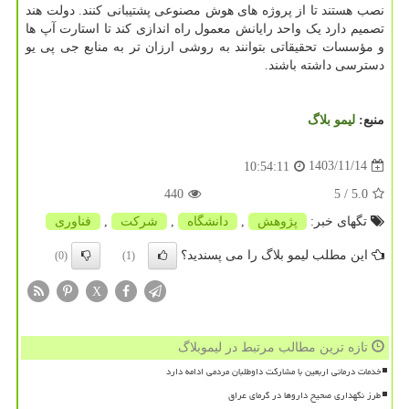
نصب هستند تا از پروژه های هوش مصنوعی پشتیبانی کنند. دولت هند
تصمیم دارد یک واحد رایانش معمول راه اندازی کند تا استارت آپ ها
و مؤسسات تحقیقاتی بتوانند به روشی ارزان تر به منابع جی پی یو
دسترسی داشته باشند.
منبع:
لیمو بلاگ
1403/11/14
10:54:11
440
/ 5
5.0
تگهای خبر:
پژوهش
,
دانشگاه
,
شركت
,
فناوری
این مطلب لیمو بلاگ را می پسندید؟
(0)
(1)
X
تازه ترین مطالب مرتبط در لیموبلاگ
خدمات درمانی اربعین با مشارکت داوطلبان مردمی ادامه دارد
طرز نگهداری صحیح داروها در گرمای عراق