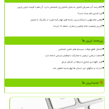
85درصد آب مصرفی کشور به بخش کشاورزی اختصاص دارد، آن هم با قیمت خیلی پایین
چرا کدئین کم شده است؟
وقتی جام جهانی با مرگبارترین زلزله های جهان گره خورد از مکزیک تا منجیل
آخرین وضعیت جاده چالوس و هراز، جمعه ۲۹ خرداد
پربحث ترین ها
احتمال قطع موقت سیستم های تامین اجتماعی
خدمات درمانی اربعین با مشارکت داوطلبان مردمی ادامه دارد
طرز نگهداری صحیح داروها در گرمای عراق
ادارات و بانکهای این استان ها چهارشنبه تعطیل شد
جدیدترین ها