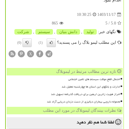
اقدام نمود.
1403/11/17
10:30:25
865
/ 5
5.0
تگهای خبر:
تولید
,
دانش بنیان
,
سیستم
,
شركت
این مطلب لیمو بلاگ را می پسندید؟
(0)
(1)
X
تازه ترین مطالب مرتبط در لیموبلاگ
احتمال قطع موقت سیستم های تامین اجتماعی
ادارات و بانکهای این استان ها چهارشنبه تعطیل شد
احراز هویت زائرین اربعین برای دریافت گذرنامه تسهیل شد
محموله دارویی بیماران دیالیزی از دست دزدان دریایی آزاد شد
نظرات بینندگان لیموبلاگ در مورد این مطلب
لطفا شما هم
نظر دهید