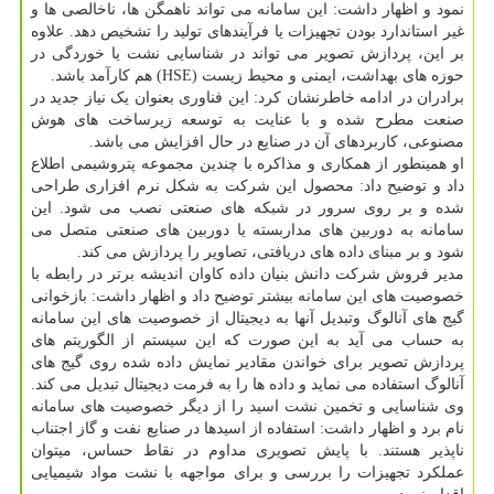
نمود و اظهار داشت: این سامانه می تواند ناهمگن ها، ناخالصی ها و
غیر استاندارد بودن تجهیزات یا فرآیندهای تولید را تشخیص دهد. علاوه
بر این، پردازش تصویر می تواند در شناسایی نشت یا خوردگی در
حوزه های بهداشت، ایمنی و محیط زیست (HSE) هم کارآمد باشد.
برادران در ادامه خاطرنشان کرد: این فناوری بعنوان یک نیاز جدید در
صنعت مطرح شده و با عنایت به توسعه زیرساخت های هوش
مصنوعی، کاربردهای آن در صنایع در حال افزایش می باشد.
او همینطور از همکاری و مذاکره با چندین مجموعه پتروشیمی اطلاع
داد و توضیح داد: محصول این شرکت به شکل نرم افزاری طراحی
شده و بر روی سرور در شبکه های صنعتی نصب می شود. این
سامانه به دوربین های مداربسته یا دوربین های صنعتی متصل می
شود و بر مبنای داده های دریافتی، تصاویر را پردازش می کند.
مدیر فروش شرکت دانش بنیان داده کاوان اندیشه برتر در رابطه با
خصوصیت های این سامانه بیشتر توضیح داد و اظهار داشت: بازخوانی
گیج های آنالوگ وتبدیل آنها به دیجیتال از خصوصیت های این سامانه
به حساب می آید به این صورت که این سیستم از الگوریتم های
پردازش تصویر برای خواندن مقادیر نمایش داده شده روی گیج های
آنالوگ استفاده می نماید و داده ها را به فرمت دیجیتال تبدیل می کند.
وی شناسایی و تخمین نشت اسید را از دیگر خصوصیت های سامانه
نام برد و اظهار داشت: استفاده از اسیدها در صنایع نفت و گاز اجتناب
ناپذیر هستند. با پایش تصویری مداوم در نقاط حساس، میتوان
عملکرد تجهیزات را بررسی و برای مواجهه با نشت مواد شیمیایی