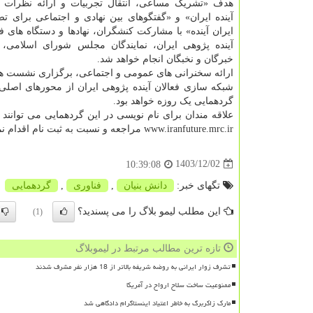
هدف «تشریک مساعی، انتقال تجربیات و ارائه نظرات
آینده ایران» و «گفتگوهای بین نهادی و اجتماعی برای تص
ایران آینده» با مشارکت کنشگران، نهادها و دستگاه های 
آینده پژوهی ایران، نمایندگان مجلس شورای اسلامی، ا
خبرگان و نخبگان انجام خواهد شد.
ارائه سخنرانی های عمومی و اجتماعی، برگزاری نشست 
شبکه سازی فعالان آینده پژوهی ایران از محورهای اصلی
گردهمایی یک روزه خواهد بود.
www.iranfuture.mrc.ir مراجعه و نسبت به ثبت نام اقدام نمایند.
1403/12/02
10:39:08
تگهای خبر:
دانش بنیان
,
فناوری
,
گردهمایی
این مطلب لیمو بلاگ را می پسندید؟
(1)
تازه ترین مطالب مرتبط در لیموبلاگ
تشرف زوار ایرانی به روضه شریفه بالاتر از 18 هزار نفر مشرف شدند
ممنوعیت ساخت سلاح ارواح در آمریکا
مارک زاکربرگ به خاطر اعتیاد اینستاگرام دادگاهی شد