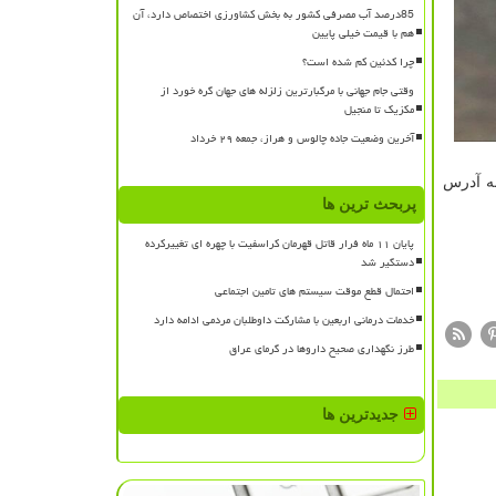
85درصد آب مصرفی کشور به بخش کشاورزی اختصاص دارد، آن
هم با قیمت خیلی پایین
چرا کدئین کم شده است؟
وقتی جام جهانی با مرگبارترین زلزله های جهان گره خورد از
مکزیک تا منجیل
آخرین وضعیت جاده چالوس و هراز، جمعه ۲۹ خرداد
ایران آینده به آدرس
پربحث ترین ها
پایان ۱۱ ماه فرار قاتل قهرمان کراسفیت با چهره ای تغییرکرده
دستگیر شد
احتمال قطع موقت سیستم های تامین اجتماعی
خدمات درمانی اربعین با مشارکت داوطلبان مردمی ادامه دارد
طرز نگهداری صحیح داروها در گرمای عراق
جدیدترین ها