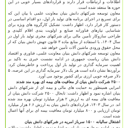
اطلاعات و ارتباطات قرار دارند و قراردادهای بسیار خوبی در این
حوزه ها منعقد شده است.
معاون توسعه شرکتهای دانش بنیان معاونت علمی با بیان این که
برای تسریع در اجرای برنامه های تولید بار اول، دو اقدام اساسی در
دستور کار قرار دارد، اظهار داشت: تشکیل کارگروه های ویژه برای
شناسایی نیازهای فناورانه صنایع و اولویت بندی اقلام کلیدی و
طراحی سازوکار تأمین مالی برای شرکتهای مجری تولید بار اول در
سال ۱۴۰۴، با استفاده از منابع ماده ۳ قانون جهش دانش بنیان که از
محل حقوق ورودی ماشین آلات تأمین خواهد شد.
معاون توسعه شرکتهای دانش بنیان معاونت علمی، فناوری و اقتصاد
دانش بنیان ریاست جمهوری در ادامه نشست خبری به تاکید بر
اهمیت سرمایه گذاری در تولید بار اول پرداخت و خاطرنشان کرد:
برآوردها نشان داده است هر یک دلار سرمایه گذاری در این عرصه، ۵
دلار صرفه جویی ارزی برای کشور بوجود می آورد.
۲۵۰۰ شرکت دانش بنیان از معافیت های بیمه ای بهره مند شدند
امرایی همینطور به حمایت های مالی و بیمه ای از شرکتهای دانش
بنیان اشاره نمود و اظهار داشت: تابحال ۲۵۰۰ شرکت دانش بنیان از
معافیت های بیمه ای به ارزش ۲ هزار میلیارد تومان بهره مند شده
اند. در سال ۱۴۰۳، قراردادهای دانش بنیان به ارزش ۶.۶ هزار میلیارد
تومان ارزیابی و ۸۰۰ میلیارد تومان معافیت بیمه ای برای آنها اعمال
شده است.
اشتغال سالیانه ۱۵۰۰ سرباز امریه در شرکتهای دانش بنیان
وی در ادامه به طرح سرباز امریه اشاره نمود و اظهار داشت: سالانه