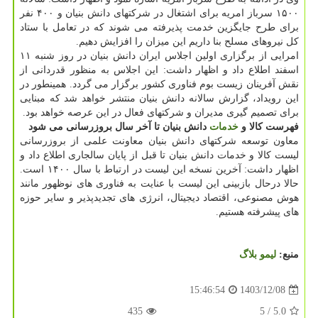
۱۵۰۰ سرباز امریه برای اشتغال در شرکتهای دانش بنیان و ۴۰۰ نفر
برای طرح جایگزین خدمت پذیرفته می شوند که در تعامل با ستاد
کل نیروهای مسلح بنا داریم این میزان را افزایش دهیم.
امرایی از برگزاری اولین اجلاس ایران دانش بنیان در روز شنبه ۱۱
اسفند اطلاع داد و اظهار داشت: این اجلاس به منظور قدردانی از
نقش آفرینان زیست بوم فناوری کشور برگزار می گردد. همینطور در
این رویداد، گزارش سالانه دانش بنیان منتشر خواهد شد که مبنایی
برای تصمیم گیری مدیران و شرکتهای فعال در این عرصه خواهد بود.
فهرست کالا و
خدمات
دانش بنیان تا آخر سال بروزرسانی می شود
معاون توسعه شرکتهای دانش بنیان معاونت علمی از بروزرسانی
لیست کالا و خدمات دانش بنیان تا قبل از پایان سالجاری اطلاع داد و
اظهار داشت: آخرین نسخه این لیست در ارتباط با سال ۱۴۰۰ است.
حالا درحال بازبینی این لیست با عنایت به فناوری های نوظهور مانند
هوش مصنوعی، اقتصاد دیجیتال، انرژی های تجدیدپذیر و سایر حوزه
های پیشرفته هستیم.
منبع:
لیمو بلاگ
1403/12/08
15:46:54
435
/ 5
5.0