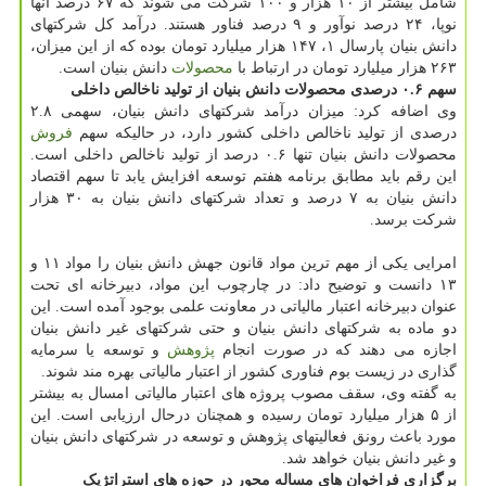
شامل بیشتر از ۱۰ هزار و ۱۰۰ شرکت می شوند که ۶۷ درصد آنها
نوپا، ۲۴ درصد نوآور و ۹ درصد فناور هستند. درآمد کل شرکتهای
دانش بنیان پارسال ۱، ۱۴۷ هزار میلیارد تومان بوده که از این میزان،
۲۶۳ هزار میلیارد تومان در ارتباط با
محصولات
دانش بنیان است.
سهم ۰.۶ درصدی محصولات دانش بنیان از تولید ناخالص داخلی
وی اضافه کرد: میزان درآمد شرکتهای دانش بنیان، سهمی ۲.۸
درصدی از تولید ناخالص داخلی کشور دارد، در حالیکه سهم
فروش
محصولات دانش بنیان تنها ۰.۶ درصد از تولید ناخالص داخلی است.
این رقم باید مطابق برنامه هفتم توسعه افزایش یابد تا سهم اقتصاد
دانش بنیان به ۷ درصد و تعداد شرکتهای دانش بنیان به ۳۰ هزار
شرکت برسد.
امرایی یکی از مهم ترین مواد قانون جهش دانش بنیان را مواد ۱۱ و
۱۳ دانست و توضیح داد: در چارچوب این مواد، دبیرخانه ای تحت
عنوان دبیرخانه اعتبار مالیاتی در معاونت علمی بوجود آمده است. این
دو ماده به شرکتهای دانش بنیان و حتی شرکتهای غیر دانش بنیان
اجازه می دهند که در صورت انجام
پژوهش
و توسعه یا سرمایه
گذاری در زیست بوم فناوری کشور از اعتبار مالیاتی بهره مند شوند.
به گفته وی، سقف مصوب پروژه های اعتبار مالیاتی امسال به بیشتر
از ۵ هزار میلیارد تومان رسیده و همچنان درحال ارزیابی است. این
مورد باعث رونق فعالیتهای پژوهش و توسعه در شرکتهای دانش بنیان
و غیر دانش بنیان خواهد شد.
برگزاری فراخوان های مساله محور در حوزه های استراتژیک