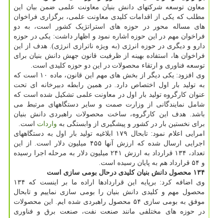
معاون توسعه شرکتهای دانش بنیان معاونت علمی ضمن بیان این
مطلب که یکی از اقدامات کلیدی معاونت علمی، برگزاری فراخوان
های مساله محور در حوزه های استراتژیک کشور است، به دو
فراخوان مهم در این حوزه اشاره نمود و اظهار داشت: یکی در حوزه
دارو و دیگری در حوزه انرژی (به ویژه ناترازی انرژی). هدف از این
فراخوان ها، استفاده بهینه از ظرفیت قانون جهش دانش بنیان برای
توسعه فناوری و ارتقاء محصولات در این دو حوزه کلیدی است.
وی افزود: یکی دیگر از بخش های مهم این قانون، ماده ۱۰ است که
به تولید بار اول اختصاص دارد. در همین رابطه دبیرخانه ای تحت
عنوان کارگروه تولید بار اول در معاونت علمی تشکیل شده است که
شامل نمایندگانی از وزارت صمت و سایر دستگاههای مرتبط می
باشد. هدف این کارگروه، ساخت محصولات راهبردی دانش بنیان
برای نخستین بار در کشور و پیشگیری از وابستگی به
واردات
است.
امرایی اعلام نمود: تابحال ۱۷۹ ابلاغیه تولید بار اول به دستگاههای
اجرایی ارسال شده که ارزش آنها ۴۵۵ میلیون دلار است. از این
تعداد، ۱۳۴ قرارداد به ارزش ۲۴۱ میلیون دلار به مرحله اجرا رسیده
و ۵۴ قرارداد هم به پایان رسیده است.
۱۳۴ محصول دانش بنیان کلیدی درحال بومی سازی است
وی اضافه کرد: برپایه این قراردادها اراده ما بر اینست که ۱۳۴
محصول مهم و کلیدی دانش بنیان را بومی سازی نماییم و تابحال
موفق به بومی سازی ۵۴ محصول راهبردی شده ایم. این محصولات
در حوزه های مختلفی مانند صنعت نفت، صنعت برق و فناوری