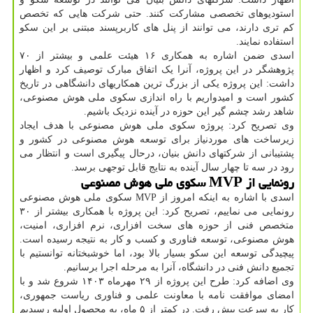
استودیوهای تخصصی مشارکت کنند. حتی شرکت هایی که تخصص
کم تری دارند، می توانند از پنل های کاربرپسند مبتنی بر این سکو
استفاده نمایند.
اسدی ضمن اشاره به همکاری ۱۶ هیئت علمی و بیشتر از ۷۰
پژوهشگر در این پروژه، آنرا یک اتفاق مبارک توصیف کرد و اظهار
داشت: این پروژه یکی از بزرگ ترین همکاریهای دانشگاهی در تاریخ
کشور است و امیدواریم با راه اندازی سکوی ملی هوش مصنوعی،
شاهد رشد چشم گیر این حوزه در آینده نزدیک باشیم.
وی تصریح کرد: پروژه سکوی ملی هوش مصنوعی با هدف ایجاد
زیرساخت های موردنیاز برای توسعه هوش مصنوعی در کشور و
پشتیبانی از شرکتهای دانش بنیان، درحال پیگیری است و انتظار می
رود در سه تا چهار سال آینده به نتایج قابل توجهی برسد.
رونمایی از MVP سکوی ملی هوش مصنوعی
اسدی با اشاره به اینکه امروز از MVP سکوی ملی هوش مصنوعی
رونمایی می نماییم، تصریح کرد: این پروژه با همکاری بیشتر از ۳۰
متخصص فنی از حوزه های سخت افزاری، نرم افزاری، امنیت،
هوش مصنوعی، توسعه فناوری و کسب و کار به نتیجه رسیده است.
پیچیدگی توسعه این سکو بسیار بالا بود، اما خوشبختانه توانستیم با
تجمیع دانش فنی در دانشگاه، آنرا به مرحله اجرا برسانیم.
وی اضافه کرد: طرح این پروژه از ۲۹ مهرماه ۱۴۰۳ شروع شد و با
امضای موافقت نامه با معاونت علمی و فناوری ریاست جمهوری،
کار به سرعت پیش رفت. در کمتر از ۵ ماه، به محصول اولیه رسیدیم