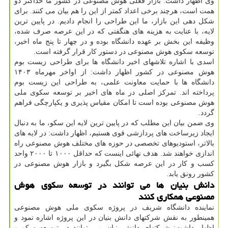
وی اظهار داشت: بازار فعلی هوش مصنوعی در کشور ما حداکثر دو
همت است، هرچند برخی اعداد کمتر از این را هم بیان می کنند. برای
شکل دهی این بازار، ما این طراحی را انجام دادیم. در پایین ترین
لایه، با عنایت به هزینه های هنگفتی که در این عرصه صرف شده،
وظیفه این بخش بر عهده دانشگاه بوده و در چهار تا پنج ماه اخیر،
توسعه سکوی هوش مصنوعی در دستور کار قرار گرفته است.
اسدی با اشاره تلاشهای اخیر دانشگاه ها برای طراحی زیست بوم
هوش مصنوعی در کشور اظهار داشت: از اواخر مهرماه ۱۴۰۳
دانشگاه ها با حمایت معاونت علمی، به طراحی این زیست بوم
پرداخته اند. تمرکز اصلی در ماه های اخیر بر توسعه سکوی ملی
هوش مصنوعی بوده است تا امکان مقیاس پذیری و یکپارچگی فراهم
گردد.
وی ضمن بیان این مطلب که در پایین ترین لایه این سکو، ما به دنبال
ایجاد زیرساخت های پردازشی قوی هستیم، اظهار داشت: در لایه های
بالاتر، استودیوهای تخصصی در حوزه های مختلف هوش مصنوعی راه
اندازی خواهند شد. هدف نهائی اینست که حداقل ۱۰۰۰ تا ۲۰۰۰ واحد
کسب و کار در این عرصه شکل بگیرد و بازار هوش مصنوعی در
کشور رونق یابد.
دانش بنیان ها می توانند در توسعه سکوی هوش
مصنوعی همکاری کنند
نماینده دانشگاه شریف در پروژه سکوی ملی هوش مصنوعی
همینطور به نقش شرکتهای دانش بنیان در این پروژه اشاره نمود و
اظهار داشت: شرکتهای دانش بنیان می توانند در توسعه سکو و