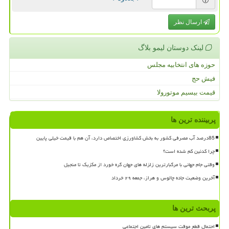
ارسال نظر
لینک دوستان لیمو بلاگ
حوزه های انتخابیه مجلس
فیش حج
قیمت بیسیم موتورولا
پربیننده ترین ها
85درصد آب مصرفی کشور به بخش کشاورزی اختصاص دارد، آن هم با قیمت خیلی پایین
چرا کدئین کم شده است؟
وقتی جام جهانی با مرگبارترین زلزله های جهان گره خورد از مکزیک تا منجیل
آخرین وضعیت جاده چالوس و هراز، جمعه ۲۹ خرداد
پربحث ترین ها
احتمال قطع موقت سیستم های تامین اجتماعی