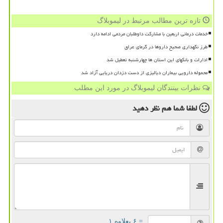
تازه ترین مطالب مرتبط در لیموبلاگ
خدمات درمانی اربعین با مشارکت داوطلبان مردمی ادامه دارد
طرز نگهداری صحیح داروها در گرمای عراق
ادارات و بانکهای این استان ها چهارشنبه تعطیل شد
محموله دارویی بیماران دیالیزی از دست دزدان دریایی آزاد شد
نظرات بینندگان لیموبلاگ در مورد این مطلب
لطفا شما هم
نظر دهید
= ۶ بعلاوه ۱