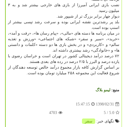
نصب بازی ایرانی آمیرزا از بازی های خارجی بیشتر شد و به ۳
میلیون رسید.
دیوار چهار برابر بزرگ تر از شیپور شد.
بلد پر رشدترین نقشه ایرانی بوده و سرعت رشد تپسی بیشتر از
اسنپ بوده است.
در میان برنامه ها دسته های «مالی»، «پیام رسان ها»، «رفت و آمد»،
«خرید»، «سیر و سفر» «شبكه های اجتماعی» «ورزش و تغذیه
سالم» و «كاربردی» و در بخش بازی ها دو دسته «كلمات و دانستی
ها» و «خانوادگی» رشد بیشتری داشته اند.
۷۲ درصد درآمد دیجیتالی كشور در تهران است و خراسان رضوی با
یازده درصد و البرز با ۲/۵ درصد در رده های بعدی هستند.
بر اساس گزارش كافه بازار مجموع درآمد خالص توسعه دهندگان از
شروع فعالیت این مجموعه ۲۵۸ میلیارد تومان بوده است.
منبع:
لیمو بلاگ
1398/02/31
15:47:15
4703
/ 5
5.0
تگهای خبر:
سفر