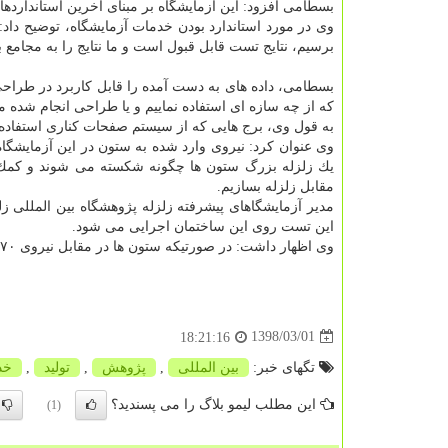
بسطامی افزود: این آزمایشگاه بر مبنای آخرین استانداردها
وی در مورد استاندارد بودن خدمات آزمایشگاه، توضیح داد: 
برسیم، نتایج تست قابل قبول است و ما نتایج را به مجامع
بسطامی، داده های به دست آمده را قابل كاربرد در طراحی
كه از چه سازه ای استفاده نماییم و یا طراحی انجام شده مق
به قول وی، برج هایی كه از سیستم صفحات كناری استفاده كنن
یك زلزله بزرگ ستون ها چگونه شكسته می شوند و كمك م
مقابل زلزله بسازیم.
مدیر آزمایشگاهای پیشرفته زلزله پژوهشگاه بین المللی ز
این تست روی این ساختمان اجرایی می شود.
وی اظهار داشت: در صورتیكه ستون ها در مقابل نیروی ۱۷۰ تن مقاومت كنند، قادر به مقاومت در مقابل یك زلزله شدید در تهران هستند.
1398/03/01
18:21:16
تگهای خبر:
بین المللی
,
پژوهش
,
تولید
,
خد
این مطلب لیمو بلاگ را می پسندید؟
(1)