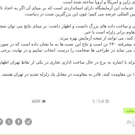
ی ژاپن و آمریكا و اروپا ساخته شده است.
خدمات این آزمایشگاه دارای استانداردی است كه بر مبنای آن اگر به اعداد تا
 بین المللی عرضه می كنیم؛ چون این بزرگترین تست در دنیاست.
 و ساخت داده های بزرگ دانست و اظهار داشت: بر مبنای نتایج می توان نتی
اوم برابر زلزله است یا خیر.
د، می توانند از نتیجه آزمایش بهره ببرند.
وی عنوان كرد: نیروی وارد شده به ستون در این آزمایشگاه پیشرفته ۲۴۰ تن است و نتاج این تست ها به ما نشان داده است كه
ی نماید در طراحی ها ضخامت را درست انتخاب نماییم و در نهایت برجی ا
لزله با اشاره به برج در حال ساخت اداری تجاری در یكی از نقاط تهران اظها
4699
/ 5
5.0
مات
X
(0)