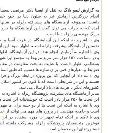
به گزارش لیمو بلاگ به نقل از ایسنا
دكتر مرتضی بسطام
انجام بزرگترین آزمایش تیر به ستون دنیا در جمع خبرن
داشت: مجموعه آزمایشگاه های پیشرفته زلزله در سالهای
بزرگ مهندسی زلزله دنیا است.
وی با اشاره به اینكه این آزمایشگاه در غرب آسیا و خ
نخستین آزمایشگاه پیشرفته زلزله است، اظهار نمود: این آز
و در مساحت ۱۵۲ هزار متر مربع مربوط به مجتمع ایرانشهر است.
بسطامی اظهار داشت: با عنایت به بحث مقاومت در مقابل
ضوابط و معیارهای فنی برای سازه ها هستیم كه طبق استاندا
وی ادامه داد: از آنجایی كه این پروژه در ابعاد بزرگ و ف
هستند و این در شرایطی است كه تا كنون در كشور امكان ا
كشورهای دیگر با هزینه های بالا ارسال می شد.
مدیر آزمایشگاه های پیشرفته پژوهشگاه زلزله با اشاره به 
این تست ها ۲۵۰ هزار دلار است كه خوشبختانه این تست ها با كمتر از یك دهم كشورهای خارجی، در این آزمایشگاه انجام می شود.
وی با اشاره به اینكه این تست ها از دو جنبه برای ما مه
است و جامعه مهندسی در پروژه های مهم می توانند از
خد
وی با تاكید بر اینكه تمام تجهیزات مورد استفاده در ای
قویترین متخصصان پژوهشگاه زلزله مشاركت داشته 
دستاوردهای این محققان است.