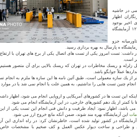
ی در حاشیه
گاران اظهار
 اخیر بوجود
آمده كه به جرات می توان گفت این آزمایشگاه ها جزو ۱۲ آزمایشگاه
اورمیانه جزو
مایشگاه ه پارسال به بهره برداری رسید.
 زلزله و ریسك مخاطرات در تهران كه ریسك بالایی برای آن متصور هستیم، 
ردها عملاً جوابگو باشد.
راتر از یك سازه معمولی است، طبق آئین نامه ها این سازه ها ملزم به انجام ت
نجام چنین تست هایی را نداشتیم، به همین علت یا انجام نمی شد یا در موارد
اینكه این تست ها در كشورهای آمریكایی و اروپایی انجام می شود، اظهار داشت
م می باشد، اظهار نمود: ایجاد ظرفیت و دانش فنی انجام این تست یكی از این 
مات
این آزمایشگاه بهره مند شوند، ضمن آنكه مانع خروج ارز می شود.
ن آزمایشگاه در كشور تولید شده است، خاطرنشان كرد: در راه اندازی این آز
اند و طراحی و ساخت دیوار عكس العمل و كف ضخیم با مشخصات خاص