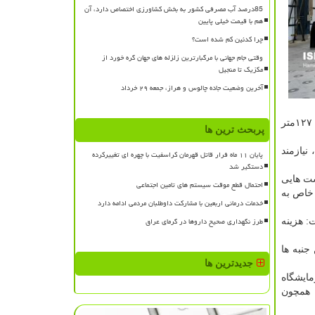
85درصد آب مصرفی کشور به بخش کشاورزی اختصاص دارد، آن
هم با قیمت خیلی پایین
چرا کدئین کم شده است؟
وقتی جام جهانی با مرگبارترین زلزله های جهان گره خورد از
مکزیک تا منجیل
آخرین وضعیت جاده چالوس و هراز، جمعه ۲۹ خرداد
وی با اشاره به آزمایش انجام شده در این آزمایشگاه، اظهار داشت: تست امروز یكی از تست های اتصال یكی از برج های تهران با ارتفاع ۱۲۷متر
پربحث ترین ها
نیازمند
پایان ۱۱ ماه فرار قاتل قهرمان کراسفیت با چهره ای تغییرکرده
دستگیر شد
ست هایی
احتمال قطع موقت سیستم های تامین اجتماعی
 خاص به
خدمات درمانی اربعین با مشارکت داوطلبان مردمی ادامه دارد
طرز نگهداری صحیح داروها در گرمای عراق
: هزینه
جنبه ها
جدیدترین ها
مایشگاه
 همچون