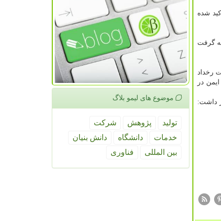
كید شده
جه گرفت
 در صورت رخداد
یمن در
موضوع های لیمو بلاگ
ر داشت:
تولید
پژوهش
شركت
خدمات
دانشگاه
دانش بنیان
بین المللی
فناوری