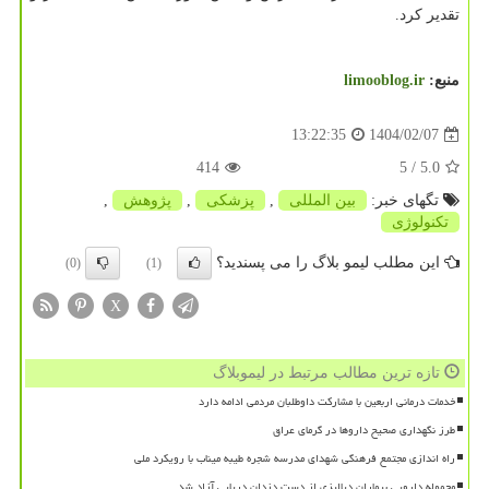
تقدیر کرد.
منبع:
limooblog.ir
1404/02/07
13:22:35
414
/ 5
5.0
تگهای خبر:
بین المللی
,
پزشكی
,
پژوهش
,
تكنولوژی
این مطلب لیمو بلاگ را می پسندید؟
(0)
(1)
X
تازه ترین مطالب مرتبط در لیموبلاگ
خدمات درمانی اربعین با مشارکت داوطلبان مردمی ادامه دارد
طرز نگهداری صحیح داروها در گرمای عراق
راه اندازی مجتمع فرهنگی شهدای مدرسه شجره طیبه میناب با رویکرد ملی
محموله دارویی بیماران دیالیزی از دست دزدان دریایی آزاد شد