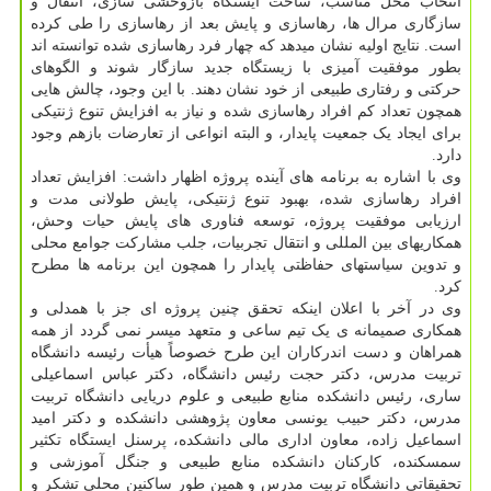
انتخاب محل مناسب، ساخت ایستگاه بازوحشی سازی، انتقال و
سازگاری مرال ها، رهاسازی و پایش بعد از رهاسازی را طی کرده
است. نتایج اولیه نشان میدهد که چهار فرد رهاسازی شده توانسته اند
بطور موفقیت آمیزی با زیستگاه جدید سازگار شوند و الگوهای
حرکتی و رفتاری طبیعی از خود نشان دهند. با این وجود، چالش هایی
همچون تعداد کم افراد رهاسازی شده و نیاز به افزایش تنوع ژنتیکی
برای ایجاد یک جمعیت پایدار، و البته انواعی از تعارضات بازهم وجود
دارد.
وی با اشاره به برنامه های آینده پروژه اظهار داشت: افزایش تعداد
افراد رهاسازی شده، بهبود تنوع ژنتیکی، پایش طولانی مدت و
ارزیابی موفقیت پروژه، توسعه فناوری های پایش حیات وحش،
همکاریهای بین المللی و انتقال تجربیات، جلب مشارکت جوامع محلی
و تدوین سیاستهای حفاظتی پایدار را همچون این برنامه ها مطرح
کرد.
وی در آخر با اعلان اینکه تحقق چنین پروژه ای جز با همدلی و
همکاری صمیمانه ی یک تیم ساعی و متعهد میسر نمی گردد از همه
همراهان و دست اندرکاران این طرح خصوصاً هیأت رئیسه دانشگاه
تربیت مدرس، دکتر حجت رئیس دانشگاه، دکتر عباس اسماعیلی
ساری، رئیس دانشکده منابع طبیعی و علوم دریایی دانشگاه تربیت
مدرس، دکتر حبیب یونسی معاون پژوهشی دانشکده و دکتر امید
اسماعیل زاده، معاون اداری مالی دانشکده، پرسنل ایستگاه تکثیر
سمسکنده، کارکنان دانشکده منابع طبیعی و جنگل آموزشی و
تحقیقاتی دانشگاه تربیت مدرس و همین طور ساکنین محلی تشکر و