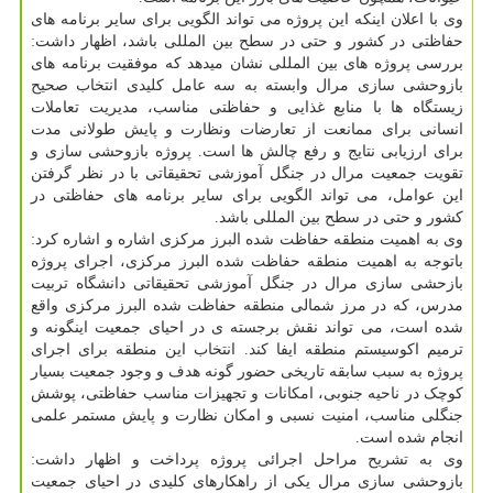
وی با اعلان اینکه این پروژه می تواند الگویی برای سایر برنامه های
حفاظتی در کشور و حتی در سطح بین المللی باشد، اظهار داشت:
بررسی پروژه های بین المللی نشان میدهد که موفقیت برنامه های
بازوحشی سازی مرال وابسته به سه عامل کلیدی انتخاب صحیح
زیستگاه ها با منابع غذایی و حفاظتی مناسب، مدیریت تعاملات
انسانی برای ممانعت از تعارضات ونظارت و پایش طولانی مدت
برای ارزیابی نتایج و رفع چالش ها است. پروژه بازوحشی سازی و
تقویت جمعیت مرال در جنگل آموزشی تحقیقاتی با در نظر گرفتن
این عوامل، می تواند الگویی برای سایر برنامه های حفاظتی در
کشور و حتی در سطح بین المللی باشد.
وی به اهمیت منطقه حفاظت شده البرز مرکزی اشاره و اشاره کرد:
باتوجه به اهمیت منطقه حفاظت شده البرز مرکزی، اجرای پروژه
بازحشی سازی مرال در جنگل آموزشی تحقیقاتی دانشگاه تربیت
مدرس، که در مرز شمالی منطقه حفاظت شده البرز مرکزی واقع
شده است، می تواند نقش برجسته ی در احیای جمعیت اینگونه و
ترمیم اکوسیستم منطقه ایفا کند. انتخاب این منطقه برای اجرای
پروژه به سبب سابقه تاریخی حضور گونه هدف و وجود جمعیت بسیار
کوچک در ناحیه جنوبی، امکانات و تجهیزات مناسب حفاظتی، پوشش
جنگلی مناسب، امنیت نسبی و امکان نظارت و پایش مستمر علمی
انجام شده است.
وی به تشریح مراحل اجرائی پروژه پرداخت و اظهار داشت:
بازوحشی سازی مرال یکی از راهکارهای کلیدی در احیای جمعیت