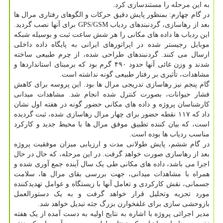
به این مرحله را مستندسازی کرد.
در گام چهارم: بمنظور پایش دقیق حرکات و الگوهای رفتاری مرال ها
بعد از رهاسازی، گردنبندهای ردیاب GPS/GSM برای آنها نصب گردید.
این ردیاب ها داده های مکانی را هر شش ساعت ثبت و بوسیله شبکه
موبایل رجیستر شده در اپراتورهای ایرانی به پایگاه داده داخلی
ارسال می کنند. گردنبندهای طراحی شده، از چرم طبیعی ساخته
شدند و وزن غائی آنها حدود ۴۹۰ گرم بود که برمبنای استانداردها و
مشاهدات، تأثیری بر رفتار طبیعی گونه نداشته است.
گام پنجم نیز رهاسازی تدریجی مرال ها بود. این پروسه برای کاهش
فشار حیوانات، بصورت کنترل شده انجام شد. مشاهدات میدانی
کارشناسان پروژه و داده های مکانی حضور گونه در هفته اول نشان
داد که ۱۱۷ نقطه حضور برای چهار مرال رهاسازی شده، ثبت گردیده
است، که بیان کننده تطبیق موفق مرال ها با محیط جدید و کارکرد
مناسب ردیاب ها بوده است.
در گام ششم، پایش طولانی مدت و ارزیابی میزان موفقیت پروژه
بعد از رهاسازی صورت خواهد گرفت. در این مرحله، که حال در حال
اجرا می باشد، داده های مکانی طی یک سال آینده جمع آوری شده و
همراه با مشاهدات میدانی، جهت بررسی بقای مرال ها، سلامت
جسمانی، نقش کارکردی و تعامل آنها با زیستگاه و عوامل تهدیدکننده
مورد تجزیه وتحلیل قرار خواهد گرفت و به یک دستورالعمل
بازوحشی سازی برای علفخوارن بزرگ جثه تبدیل خواهد شد.
مدیر اجرائی پروژه با اشاره به نتایج اولیه به دست آمده از یک هفته