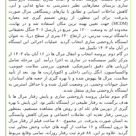
سازی برمبنای معیارهایی نظیر دسترسی به منابع غذایی و آبی،
کاهش تداخلات انسانی و تطابق با نیازهای زیستگاهی مرال صورت
پذیرفت. برای این منظور، از روش تصمیم گیری چند معیاره
(MCDM) جهت تعیین بهینه ترین مکان استفاده شد و در نهایت،
محدوده ای به وسعت ۱۲۰۰ متر مربع در پارسل ۳۰۶ جنگل تحقیقاتی
دانشگاه تربیت مدرس، در ارتفاع ۶۳۰ متری از سطح دریا، به عنوان
ایستگاه بازوحشی سازی انتخاب گردید. عملیات اجرائی این ایستگاه
در آبان ماه ۱۴۰۳ تکمیل شد.
در گام دوم: پروسه انتخاب و انتقال مرال ها در ۱۶ آبان ماه ۱۴۰۳ از
مرکز تکثیر سمسکنده در ساری به اجرا درآمد. این مرحله شامل
ارزیابی های دقیق دامپزشکی، همچون بررسی سلامت عمومی،
واکسیناسیون، انگل زدایی داخلی و اکتوپارازیت ها بود. بعد از تأیید
سلامت، مرال ها بیهوش شده و با بهره گیری از جعبه های استاندارد
حمل حیوانات وحشی، در وضعیت کنترل شده و با حداقل استرس به
ایستگاه بازوحشی سازی منتقل شدند.
گام سوم شامل پروسه بازوحشی سازی و پایش رفتار مرال ها با
هدف برگشت به رفتار طبیعی در ایستگاه تکثیر بود. این پایش با بهره
گیری از دوربین های تله ای و روش های مشاهده مستقیم، بمنظور
بررسی رفتار تغذیه ای، تعاملات اجتماعی و میزان کاهش وابستگی
به انسان صورت پذیرفت. در مجموع، ۸۰ ساعت فیلم از رفتار مرال
ها درون ایستگاه و ۱۶ ساعت از گونه های حیات وحش مجاور ثبت
گردید. علاوه بر این، ۸۸ فرم ثبت رفتار روزانه، تمامی وقایع مربوط