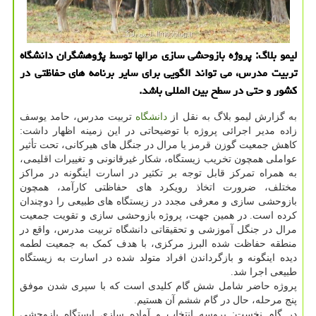
لیمو بلاگ: پروژه بازوحشی سازی مرالها توسط پژوهشگران دانشگاه
تربیت مدرس، می تواند الگویی برای سایر برنامه های حفاظتی در
کشور و حتی در سطح بین المللی باشد.
به گزارش لیمو بلاگ به نقل از
دانشگاه
تربیت مدرس، حامد یوسف
زاده مدیر اجرائی پروژه با توضیحاتی در این زمینه اظهار داشت:
کاهش جمعیت گوزن قرمز یا مرال در جنگل های هیرکانی، تحت تأثیر
عواملی همچون تخریب زیستگاه، شکار غیرقانونی و تغییرات اقلیمی،
به همراه تمرکز قابل توجه بر تکثیر در اسارت اینگونه در مراکز
مختلف، ضرورت اتخاذ رویکرد های حفاظتی کارآمد، همچون
بازوحشی سازی و معرفی مجدد در زیستگاه های طبیعی را دوچندان
کرده است. در همین جهت، پروژه بازوحشی سازی و تقویت جمعیت
مرال در جنگل آموزشی و تحقیقاتی دانشگاه تربیت مدرس، واقع در
منطقه حفاظت شده البرز مرکزی، با هدف کمک به جمعیت لطمه
دیده اینگونه و بازگرداندن افراد متولد شده در اسارت به زیستگاه
طبیعی اجرا شد.
پروژه حاضر شامل شش گام کلیدی است که با سپری شدن موفق
پنج مرحله، حال در گام ششم آن هستیم.
در گام نخست: پروسه انتخاب و آماده سازی ایستگاه بازوحشی