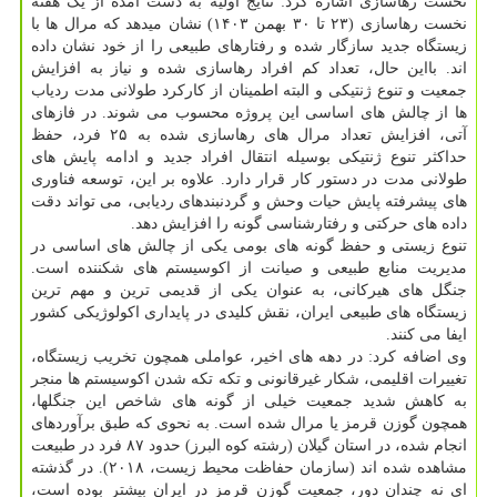
نخست رهاسازی اشاره کرد: نتایج اولیه به دست آمده از یک هفته
نخست رهاسازی (۲۳ تا ۳۰ بهمن ۱۴۰۳) نشان میدهد که مرال ها با
زیستگاه جدید سازگار شده و رفتارهای طبیعی را از خود نشان داده
اند. بااین حال، تعداد کم افراد رهاسازی شده و نیاز به افزایش
جمعیت و تنوع ژنتیکی و البته اطمینان از کارکرد طولانی مدت ردیاب
ها از چالش های اساسی این پروژه محسوب می شوند. در فازهای
آتی، افزایش تعداد مرال های رهاسازی شده به ۲۵ فرد، حفظ
حداکثر تنوع ژنتیکی بوسیله انتقال افراد جدید و ادامه پایش های
طولانی مدت در دستور کار قرار دارد. علاوه بر این، توسعه فناوری
های پیشرفته پایش حیات وحش و گردنبندهای ردیابی، می تواند دقت
داده های حرکتی و رفتارشناسی گونه را افزایش دهد.
تنوع زیستی و حفظ گونه های بومی یکی از چالش های اساسی در
مدیریت منابع طبیعی و صیانت از اکوسیستم های شکننده است.
جنگل های هیرکانی، به عنوان یکی از قدیمی ترین و مهم ترین
زیستگاه های طبیعی ایران، نقش کلیدی در پایداری اکولوژیکی کشور
ایفا می کنند.
وی اضافه کرد: در دهه های اخیر، عواملی همچون تخریب زیستگاه،
تغییرات اقلیمی، شکار غیرقانونی و تکه تکه شدن اکوسیستم ها منجر
به کاهش شدید جمعیت خیلی از گونه های شاخص این جنگلها،
همچون گوزن قرمز یا مرال شده است. به نحوی که طبق برآوردهای
انجام شده، در استان گیلان (رشته کوه البرز) حدود ۸۷ فرد در طبیعت
مشاهده شده اند (سازمان حفاظت محیط زیست، ۲۰۱۸). در گذشته
ای نه چندان دور، جمعیت گوزن قرمز در ایران بیشتر بوده است،