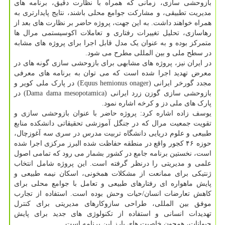
بازوحشی سازی، زمانی که همراه با نظارت دقیق، برنامه های
مدیریت تطبیقی، و مشارکت جوامع محلی باشند، نتایج پایدارتری به
همراه خواهند داشت. به این جهت، پروژه حاضر بر نظارت های بعد از
رهاسازی، تحلیل تغییرات رفتاری و تعاملات اکوسیستمی مرال ها
متمرکز بوده و به عنوان یک مدل قابل اجرا برای پروژه های مشابه
در سطح ملی و بین المللی مطرح می شود.
در ایران نیز، پروژه های مشابهی برای بازوحشی سازی گونه های در
معرض تهدید اجرا شده است که می توان به برنامه های معرفی
مجدد گورخر ایرانی (Equus hemionus onager) در پارک ملی کویر و
بازوحشی سازی گوزن زرد ایرانی (Dama dama mesopotamica) در
پارک های ملی دز و کرخه اشاره نمود.
یوسف زاده اشاره کرد: پروژه حاضر با عنوان بازوحشی سازی و
تقویت جمعیت مرال که در جنگل آموزشی تحقیقاتی دانشکده منابع
طبیعی و علوم دریایی دانشگاه تربیت مدرس در سری سه آغوزچال،
حوزه ۴۶ کجور واقع در منطقه حفاظت شده البرز مرکزی اجرا شده
است، نخستین برنامه جامع در کشور بشمار می رود که تمامی اصول
علمی و مدیریتی را درنظر گرفته است. این پروژه شامل انتخاب
ژنتیکی برای ممانعت از مشکلات همخونی، اسکان نیمه طبیعی و
پایش ماهواره ای رفتارهای طبیعی و تعامل با جوامع محلی برای
کاهش تعارضات انسان/حیات وحش بوده است. استفاده از تجارب
موفق بین المللی، طراحی سازوکارهای مدیریتی برای کنترل
تهدیدات انسانی و استفاده از تکنولوژی های جدید برای پایش
حیوانات، همچون خاصیت های بارز این برنامه است.