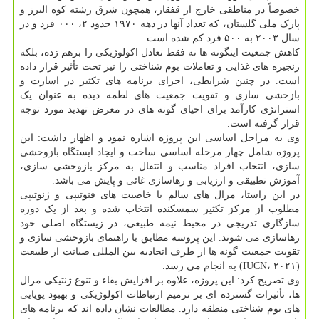
خصوصاً در مناطقی خارج از قفقاز، همچون شرق رشته کوه البرز و
پارک ملی گلستان، که تعداد آنها در دهه ۱۹۷۰ حدود ۲، ۰۰۰ فرد و در
سال ۲۰۰۳ به ۵۰۰ فرد کم شده است.
کاهش جمعیت اینگونه ها نه فقط تعادل اکولوژیکی را برهم زده، بلکه
زنجیره های غذایی و تعاملات بوم شناختی را نیز تحت تأثیر قرار داده
است. در چنین شرایطی، اجرای برنامه های تکثیر در اسارت و
بازحشی سازی و تقویت جمعیت های لطمه دیده به عنوان یک
استراتژی کارآمد برای احیای گونه های در معرض تهدید مورد توجه
قرار گرفته است.
وی به مراحل اساسی این پروژه اشاره نمود و اظهار داشت: این
پروژه شامل چهار مرحله اساسی ساخت و ایجاد ایستگاه بازوحشی
سازی، انتخاب افراد مناسب و انتقال به مرکز بازوحشی سازی،
آموزش تطبیقی و ارزیابی و رهاسازی غائی و پایش می باشد.
در این راستا، مرال های سالم با خاصیت های فنوتیپی و ژنوتیپی
مطلوب از مرکز تکثیر سمسکنده انتخاب شده و بعد از یک دوره
سازگاری تدریجی در محیط نیمه طبیعی، در زیستگاه اصلی خود
رهاسازی می شوند. این پروسه مطابق با راهنمای بازوحشی سازی و
تقویت جمعیت گونه ها از طرف اتحادیه بین المللی صیانت از طبیعت
(IUCN، ۲۰۲۱) به انجام می رسد.
وی تصریح کرد: این پروژه، علاوه بر افزایش بقاء و تنوع ژنتیکی مرال
ها، تأثیرات گسترده ای بر ترمیم ارتباطات اکولوژیکی و بهبود پویایی
های بوم شناختی منطقه دارد. مطالعات نشان داده اند که برنامه های