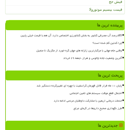
فیش حج
قیمت بیسیم موتورولا
پربیننده ترین ها
85درصد آب مصرفی کشور به بخش کشاورزی اختصاص دارد، آن هم با قیمت خیلی پایین
چرا کدئین کم شده است؟
وقتی جام جهانی با مرگبارترین زلزله های جهان گره خورد از مکزیک تا منجیل
آخرین وضعیت جاده چالوس و هراز، جمعه ۲۹ خرداد
پربحث ترین ها
پایان ۱۱ ماه فرار قاتل قهرمان کراسفیت با چهره ای تغییرکرده دستگیر شد
احتمال قطع موقت سیستم های تامین اجتماعی
خدمات درمانی اربعین با مشارکت داوطلبان مردمی ادامه دارد
طرز نگهداری صحیح داروها در گرمای عراق
جدیدترین ها