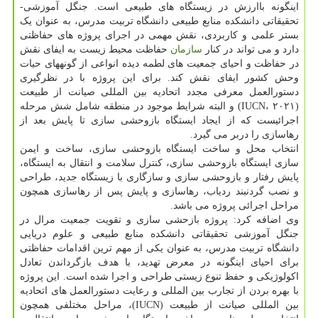
اینگونه باارزش در زیستگاه های طبیعی است. جنگل آموزشی-
تحقیقاتی دانشکده منابع طبیعی دانشگاه تربیت مدرس، به عنوان یک
بستر علمی و کاربردی، نقش مهمی در اجرای پروژه های حفاظتی
دارد و می تواند در کنار
سازمان
حفاظت محیط زیست به ایفای نقش
در حفاظت و احیای جمعیت های لطمه دیده انواعی از گونههای حیات
وحش کشور ایفای نقش کند. برای این پروژه با در نظرگیری
دستورالعمل معرفی مجدد اتحادیه بین المللی صیانت از طبیعت
(IUCN، ۲۰۲۱) و البته شرایط موجود در منطقه شامل شش مرحله
اجرائیست که از ایجاد ایستگاه بازوحشی سازی تا پایش بعد از
رهاسازی را دربر می گیرد.
انتخاب محل و ساخت ایستگاه بازوحشی سازی، ساخت و ایمن
سازی ایستگاه بازوحشی سازی، کنترل سلامت و انتقال به ایستگاه،
پایش رفتار و بازوحشی سازی و سازگاری با زیستگاه جدید، طراحی
و نصب گردنبند ردیاب، رهاسازی و پایش پس از رهاسازی همچون
مراحل اجرائی پروژه می باشد.
وی اضافه کرد: پروژه بازحشی سازی و تقویت جمعیت مرال در
جنگل آموزشی تحقیقاتی دانشکده منابع طبیعی و علوم دریایی
دانشگاه تربیت مدرس، به عنوان یکی از مهم ترین اقدامات حفاظتی
برای احیای اینگونه در معرض تهدید، با هدف بازگرداندن تعادل
اکولوژیکی و حفظ تنوع زیستی طراحی و اجرا شده است. این پروژه
با بهره بردن از تجارب بین المللی و رعایت دستورالعمل های اتحادیه
بین المللی صیانت از طبیعت (IUCN)، مراحل مختلفی همچون