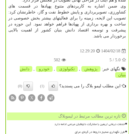
شده و هم اینک در مراحل نهائی تصویب در مجلس قرار دارد.
وی ضمن اشاره به کاربردهای متنوع پهپادها در قسمت های
کشاورزی، تصویربرداری و پایش خطوط نفت و گاز، خاطرنشان کرد:
تصویب این لایحه، زمینه را برای فعالیتهای بیشتر بخش خصوصی در
ساخت و بهره برداری از پهپادها فراهم خواهد نمود. این حوزه در
پیشرفت و توسعه اقتصاد دانش بنیان کشور از اهمیت بالایی
برخوردار می باشد.
1404/02/18
12:29:20
502
/ 5
5.0
تگهای خبر:
پژوهش
,
تكنولوژی
,
خودرو
,
دانش
بنیان
این مطلب لیمو بلاگ را می پسندید؟
(0)
(1)
X
تازه ترین مطالب مرتبط در لیموبلاگ
خدمات درمانی اربعین با مشارکت داوطلبان مردمی ادامه دارد
طرز نگهداری صحیح داروها در گرمای عراق