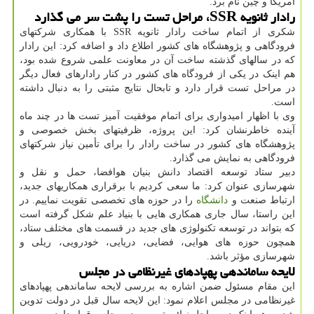
آمریکا و چین نام برد.
رادار ثانویه SSR، مراحل تست را پشت سر می گذارد
شکری از اتمام ساخت رادار ثانویه SSR با همکاری شرکتهای
فرودگاهی و پژوهشگاه های کشور اطلاع داد و اضافه کرد: این رادار
که در سالهای گذشته ساخت آن در معاونت علمی شروع شده بود،
هم اینک در یکی از فرودگاه های کشور در کنار رادارهای فعال دیگر
در مراحل تست قرار دارد و تابحال نتایج مثبتی را به دنبال داشته
است.
وی با اظهار امیدواری برای اتمام موفقیت آمیز تست ها در چند ماه
آینده خاطرنشان کرد: این پروژه، ظرفیتهای بخش خصوصی و
پژوهشگاه های کشور در ساخت رادار را برای تأمین نیاز شرکتهای
فرودگاهی به نمایش می گذارد.
دبیر ستاد توسعه اقتصاد دانش بنیان هوافضا، حمل و نقل و
شهرسازی عنوان کرد: ما سعی کردیم با برقراری همکاریهای جدید،
ارتباط صنعت و
دانشگاه
را در حوزه های تخصصی تقویت نماییم. در
این راستا، سال جاری همکاری هایی با بنیاد علم شکل گرفته است
که بتواند در توسعه تکنولوژی های جدید در قسمت های مختلف ستاد،
همچون حوزه های هوایی، فضایی، دریایی، خودرویی، ریلی و
شهرسازی مؤثر باشد.
لایحه ساماندهی پهپادهای غیرنظامی در مجلس
این مقام مسئول ضمن اشاره به بررسی لایحه ساماندهی پهپادهای
غیرنظامی در مجلس اعلام نمود: این لایحه سال قبل در دولت تدوین