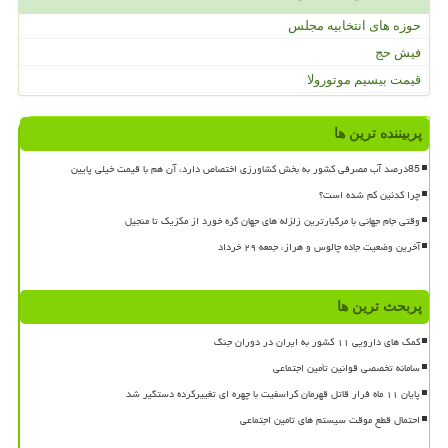
حوزه های انتخابیه مجلس
فیش حج
قیمت بیسیم موتورولا
پربیننده ترین ها
85درصد آب مصرفی کشور به بخش کشاورزی اختصاص دارد، آن هم با قیمت خیلی پایین
چرا کدئین کم شده است؟
وقتی جام جهانی با مرگبارترین زلزله های جهان گره خورد از مکزیک تا منجیل
آخرین وضعیت جاده چالوس و هراز، جمعه ۲۹ خرداد
پربحث ترین ها
کمک های دارویی ۱۱ کشور به ایران در دوران جنگ
سامانه تخصصی قوانین تأمین اجتماعی
پایان ۱۱ ماه فرار قاتل قهرمان کراسفیت با چهره ای تغییرکرده دستگیر شد
احتمال قطع موقت سیستم های تامین اجتماعی