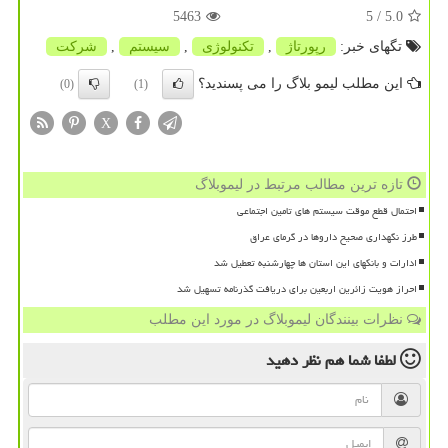
5463
/ 5
5.0
تگهای خبر:
رپورتاژ
,
تكنولوژی
,
سیستم
,
شركت
این مطلب لیمو بلاگ را می پسندید؟
(0)
(1)
X
تازه ترین مطالب مرتبط در لیموبلاگ
احتمال قطع موقت سیستم های تامین اجتماعی
طرز نگهداری صحیح داروها در گرمای عراق
ادارات و بانکهای این استان ها چهارشنبه تعطیل شد
احراز هویت زائرین اربعین برای دریافت گذرنامه تسهیل شد
نظرات بینندگان لیموبلاگ در مورد این مطلب
لطفا شما هم
نظر دهید