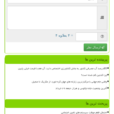
= ۴ بعلاوه ۴
ارسال نظر
پربیننده ترین ها
85درصد آب مصرفی کشور به بخش کشاورزی اختصاص دارد، آن هم با قیمت خیلی پایین
چرا کدئین کم شده است؟
وقتی جام جهانی با مرگبارترین زلزله های جهان گره خورد از مکزیک تا منجیل
آخرین وضعیت جاده چالوس و هراز، جمعه ۲۹ خرداد
پربحث ترین ها
احتمال قطع موقت سیستم های تامین اجتماعی