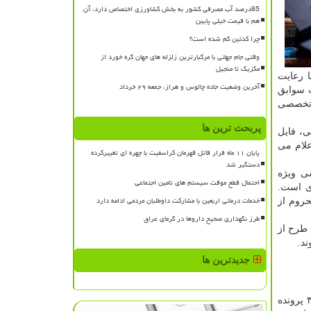
85درصد آب مصرفی کشور به بخش کشاورزی اختصاص دارد، آن
هم با قیمت خیلی پایین
چرا کدئین کم شده است؟
وقتی جام جهانی با مرگبارترین زلزله های جهان گره خورد از
مکزیک تا منجیل
 رعایت
آخرین وضعیت جاده چالوس و هراز، جمعه ۲۹ خرداد
 ثبت سوابق
 تخصصی
پربحث ترین ها
کتبی، فایل
علام می
پایان ۱۱ ماه فرار قاتل قهرمان کراسفیت با چهره ای تغییرکرده
دستگیر شد
ی ویژه
احتمال قطع موقت سیستم های تامین اجتماعی
دی است.
خدمات درمانی اربعین با مشارکت داوطلبان مردمی ادامه دارد
حروم از
طرز نگهداری صحیح داروها در گرمای عراق
 طرح از
د.
جدیدترین ها
وی به آماری از جذب نخبگان بعنوان هیأت علمی در دانشگاه ها اشاره نمود و اظهار داشت: از سال ۱۳۹۵ تابحال بیشتر از ۱۳ هزار و ۳۲۷ پرونده