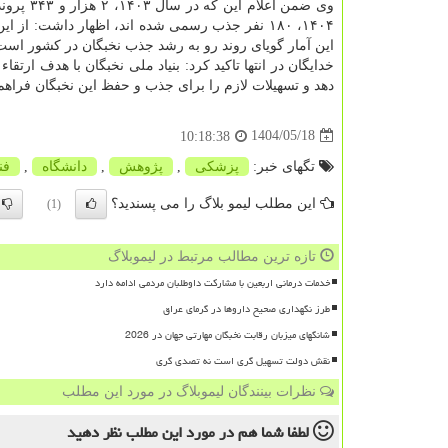
این آمار گویای روند رو به رشد جذب نخبگان در کشور است
خدایگان در انتها تاکید کرد: بنیاد ملی نخبگان با هدف ار
دهد و تسهیلات لازم را برای جذب و حفظ این نخبگان فراهم
1404/05/18
10:18:38
تگهای خبر:
پزشكی
,
پژوهش
,
دانشگاه
,
فن
این مطلب لیمو بلاگ را می پسندید؟
(1)
تازه ترین مطالب مرتبط در لیموبلاگ
خدمات درمانی اربعین با مشارکت داوطلبان مردمی ادامه دارد
طرز نگهداری صحیح داروها در گرمای عراق
شانگهای میزبان رقابت نخبگان مهارتی جهان در 2026
نقش دولت تسهیل گری است نه تصدی گری
نظرات بینندگان لیموبلاگ در مورد این مطلب
لطفا شما هم
در مورد این مطلب
نظر دهید