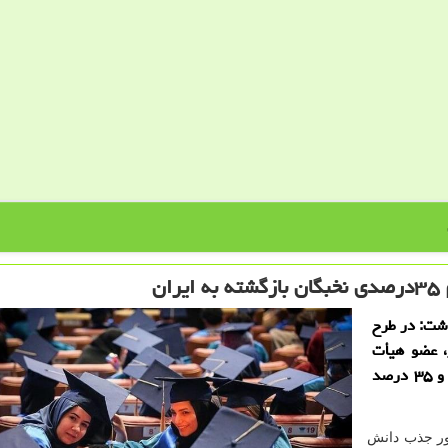
داشت: در طرح
 آموخته برتر، عضو هیأت
علمی دانشگاه شدند که ۶۵ درصد دانش آموخته داخل و ۳۵ درصد
ور جذب دانش