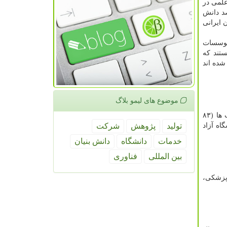
نوان اعضای هیأت علمی در
شده است. از این میان، ۶۵ درصد دانش آموختگان داخل کشور (مقیم) و ۳۵ درصد دانش
 ایرانی
موسسات
ستند که
شده اند
موضوع های لیمو بلاگ
قائم مقام بنیاد ملی نخبگان اضافه کرد: از لحاظ جنسیتی، ۷۳ درصد جذب شدگان مرد و ۲۷ درصد زن هستند. همچنین، بیشترین جذب ها (۸۳
 درمان و آموزش پزشکی و ۶ درصد به دانشگاه آزاد
تولید
پژوهش
شركت
خدمات
دانشگاه
دانش بنیان
بین المللی
فناوری
۲ درصد در علوم پایه، ۹ درصد در علوم پزشکی،