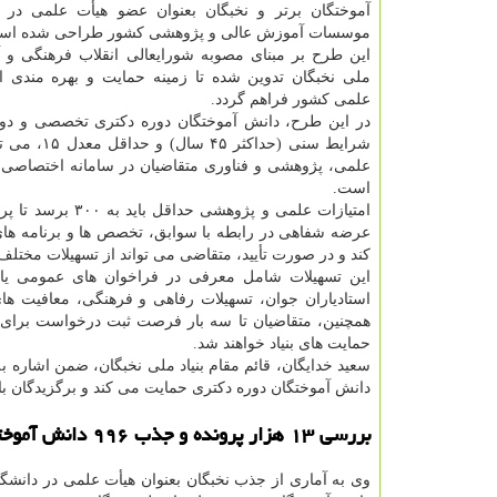
آموختگان برتر و نخبگان بعنوان عضو هیأت علمی در
موسسات آموزش عالی و پژوهشی کشور طراحی شده اس
این طرح بر مبنای مصوبه شورایعالی انقلاب فرهنگی و آیی
ملی نخبگان تدوین شده تا زمینه حمایت و بهره مندی از
علمی کشور فراهم گردد.
در این طرح، دانش آموختگان دوره دکتری تخصصی و دو
شرایط سنی
علمی، پژوهشی و فناوری متقاضیان در سامانه اختصاصی،
است.
امتیازات علمی و
عرضه شفاهی در رابطه با سوابق، تخصص ها و برنامه های
کند و در صورت تأیید، متقاضی می تواند از تسهیلات مختلف
این تسهیلات شامل معرفی در فراخوان های عمومی یا 
استادیاران جوان، تسهیلات رفاهی و فرهنگی، معافیت ها
همچنین، متقاضیان تا سه بار فرصت ثبت درخواست برای ب
حمایت های بنیاد خواهند شد.
سعید خدایگان، قائم مقام بنیاد ملی نخبگان، ضمن اشار
دانش آموختگان دوره دکتری حمایت می کند و برگزیدگان با
بررسی ۱۳ هزار پرونده و جذب ۹۹۶ دانش آموخته برتر بعنوان عضو هیأت علمی