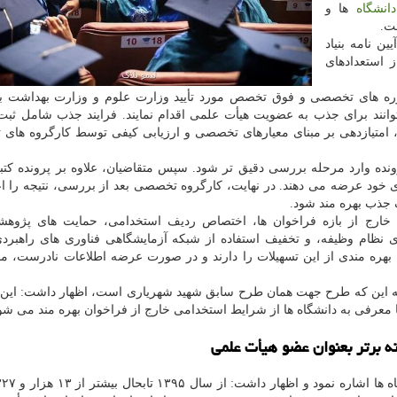
دانشگاه
ها و
ت.
ن نامه بنیاد
 استعدادهای
ره های تخصصی و فوق تخصص مورد تأیید وزارت علوم و وزارت بهداشت با
 (حداکثر ۴۵ سال) و حداقل معدل ۱۵، می توانند برای جذب به عضویت هیأت علمی اقدام نمایند. فرایند جذب شامل
 امتیازدهی بر مبنای معیارهای تخصصی و ارزیابی کیفی توسط کارگروه های
 پژوهشی حداقل باید به ۳۰۰ برسد تا پرونده وارد مرحله بررسی دقیق تر شود. سپس متقاضیان، علاوه بر پرونده 
 خود عرضه می دهند. در نهایت، کارگروه تخصصی بعد از بررسی، نتیجه را ا
 جذب بهره مند شود.
خارج از بازه فراخوان ها، اختصاص ردیف استخدامی، حمایت های پژوهش
ی نظام وظیفه، و تخفیف استفاده از شبکه آزمایشگاهی فناوری های راهبر
هره مندی از این تسهیلات را دارند و در صورت عرضه اطلاعات نادرست، م
ه به این که طرح جهت همان طرح سابق شهید شهریاری است، اظهار داشت: این
 معرفی به دانشگاه ها از شرایط استخدامی خارج از فراخوان بهره مند می شون