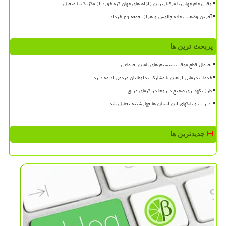
وقتی جام جهانی با مرگبارترین زلزله های جهان گره خورد از مکزیک تا منجیل
آخرین وضعیت جاده چالوس و هراز، جمعه ۲۹ خرداد
پربحث ترین ها
احتمال قطع موقت سیستم های تامین اجتماعی
خدمات درمانی اربعین با مشارکت داوطلبان مردمی ادامه دارد
طرز نگهداری صحیح داروها در گرمای عراق
ادارات و بانکهای این استان ها چهارشنبه تعطیل شد
جدیدترین ها