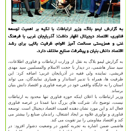
به گزارش لیمو بلاگ، وزیر ارتباطات با تکیه بر اهمیت توسعه
فناوری، اقتصاد دیجیتال اظهار داشت: آذربایجان غربی با فرهنگ
غنی و همزیستی مسالمت آمیز اقوام، ظرفیت بالایی برای رشد
اقتصاد دانش بنیان و پیشرفت صنایع مختلف دارد.
به گزارش لیمو بلاگ به نقل از وزارت ارتباطات و فناوری اطلاعات،
سید ستار هاشمی، در دیدار با حجت الاسلام والمسلمین سید مهدی
قریشی، نماینده ولی فقیه در آذربایجان غربی؛ اضافه کرد: این
ظرفیت ها، همراه با تدبیر استاندار و همیاری نمایندگان، می تواند
استان را به جایگاه واقعی خود در عرصه فناوری و اقتصاد دانش بنیان
برساند.
وزیر ارتباطات با اعلان اینکه حوزه فناوری تنها محدود به ارتباطات
نیست، توضیح داد: شرکت های بزرگ دنیا عمدتا در عرصه فناوری
فعال اند و این مورد نشان دهنده اهمیت اقتصاد دیجیتال است. توسعه
فناوری و نوآوری علاوه بر ایجاد اشتغال، راندمان صنایع را بیشتر می
کند و اقتصاد مقاومتی را نیز تقویت می کند.
هاشمی ضمن اشاره به تجربه کشور در وضعیت دشوار افزود: در