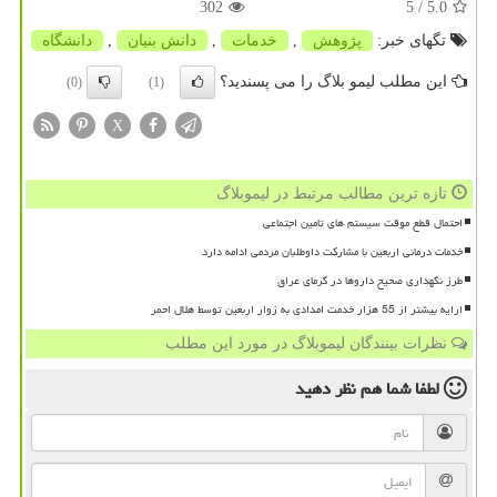
302
/ 5
5.0
تگهای خبر:
پژوهش
,
خدمات
,
دانش بنیان
,
دانشگاه
این مطلب لیمو بلاگ را می پسندید؟
(0)
(1)
X
تازه ترین مطالب مرتبط در لیموبلاگ
احتمال قطع موقت سیستم های تامین اجتماعی
خدمات درمانی اربعین با مشارکت داوطلبان مردمی ادامه دارد
طرز نگهداری صحیح داروها در گرمای عراق
ارایه بیشتر از 55 هزار خدمت امدادی به زوار اربعین توسط هلال احمر
نظرات بینندگان لیموبلاگ در مورد این مطلب
لطفا شما هم
نظر دهید