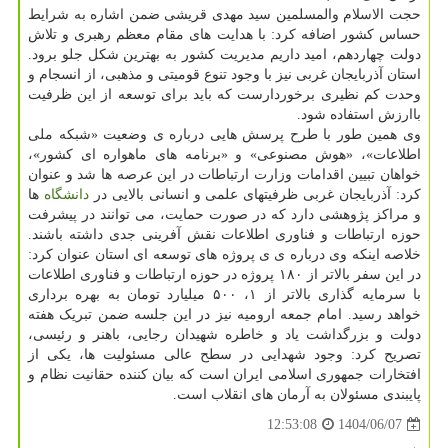
حجت الاسلام والمسلمین سید مهدی قریشی ضمن اشاره به شرایط
حساس کشور اضافه کرد: با هدایت های مقام معظم رهبری و تلاش
دولت چهاردهم، امید داریم مدیریت کشور به بهترین شکل جلو برود.
استان آذربایجان غربی نیز با وجود تنوع قومیتی و مذهبی، از انسجام و
وحدت کم نظیری برخوردارست که باید برای توسعه از این ظرفیت
باارزش استفاده شود.
وی همین طور با طرح پرسش هایی درباره ی وضعیت «شبکه ملی
اطلاعات»، «هوش مصنوعی» و «برنامه های ماهواره ای کشور»،
خواهان تبیین اقدامات وزارت ارتباطات در این عرصه ها شد و عنوان
کرد: آذربایجان غربی ظرفیتهای علمی و انسانی بالایی در
دانشگاه
ها
و مراکز پژوهشی دارد که در صورت حمایت، می توانند در پیشرفت
حوزه ارتباطات و فناوری اطلاعات نقش آفرینی جدی داشته باشند.
خلاصه اینکه وی درباره ی ی پروژه های توسعه ای استان عنوان کرد:
در این سفر بالاتر از ۱۸۰ پروژه در حوزه ارتباطات و فناوری اطلاعات
با سرمایه گذاری بالاتر از ۱، ۵۰۰ میلیارد تومان به بهره برداری
خواهد رسید. امام جمعه ارومیه نیز در این جلسه ضمن تبریک هفته
دولت و بزرگداشت یاد و خاطره شهیدان رجایی، باهنر و رئیسی،
تصریح کرد: وجود شهدایی در سطح عالی مسئولیت ها، یکی از
افتخارات جمهوری اسلامی ایران است که بیان کننده حقانیت نظام و
پایبندی مسئولان به آرمان های انقلاب است.
1404/06/07
12:53:08