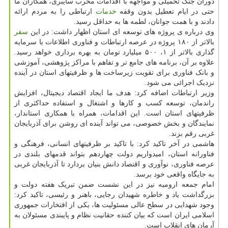
دوران جنگ تحمیلی و مواجهه با اقدامات مخرب سایبری، همکاران ما
حتی در ایام تعطیل بدون وقفه
خدمات
ارتباطی را به مردم ارائه
دادند و با همت جوانان، لطمه ها به حداقل رسید.
وی درباره ی پروژه های توسعه ای استان اظهار داشت: در این
سفر
بالاتر از ۱۸۰ پروژه در عرصه ارتباطات و فناوری اطلاعات با سرمایه
گذاری بالاتر از ۱، ۵۰۰ میلیارد تومان به بهره برداری خواهد رسید.
علاوه بر آن، برنامه های جامع تر و تفاهم با مراکز پژوهشی، آموزشی
و بانک فناوری برای تقویت زیرساخت ها و ظرفیتهای استان در آینده
نزدیک اجرائی می شود.
وزیر ارتباطات اضافه کرد: هدف ما ایجاد اقتصاد دیجیتال، افزایش
راندمان، توسعه کسب و کارها و اشتغال و استفاده حداکثری از
ظرفیتهای استان است. این اقدامات، همراه با همکاری استاندار،
نمایندگان و بخش خصوصی، می تواند آینده ای روشن برای آذربایجان
غربی رقم بزند.
هاشمی در آخر تاکید کرد: با تاکید بر ظرفیتهای انسانی، فرهنگی و
فناورانه استان، امیدواریم دولت چهاردهم بتواند قدمهای بلندی در
عرصه فناوری، نوآوری و اقتصاد دانش بنیان بردارد تا آذربایجان غربی
به جایگاه واقعی خود برسد.
امام جمعه ارومیه نیز در این نشست ضمن تبریک هفته دولت و
بزرگداشت یاد و خاطره شهیدان رجایی، باهنر و رئیسی، تاکید کرد:
وجود شهدایی در سطح عالی مسئولیت ها، یکی از افتخارات جمهوری
اسلامی ایران است که بیان کننده حقانیت نظام و پایبندی مسئولان به
آرمان های انقلاب است.