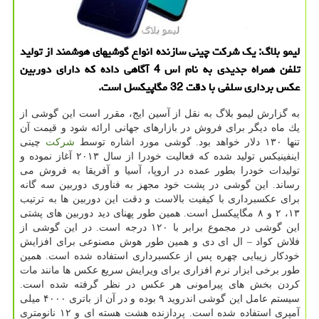
لیمو بلاگ: یك شركت چینی سازنده انواع گوشیهای هوشمند از تولید
تلفن همراه جدیدی به نام اس 4 آگاهی داده كه دارای دوربین
عكس برداری سلفی با دقت 32 مگاپیكسل است.
به گزارش لیمو بلاگ به نقل از آسین ایج، مقرر است این گوشی از
یك ماه دیگر برای فروش در بازارهای جهانی ارائه شود و قیمت آن
تنها ۱۳۰ دلار خواهد بود. گوشی مورد اشاره توسط
شركت
چینی
اینفینیكس تولید شده كه فعالیت خودرا از سال ۲۰۱۳ آغاز نموده و
تولیدات خودرا بطور عمده در اروپا، آسیا و آفریقا به فروش می
رساند. این گوشی در پشت خود مجهز به فناوری دوربین سه گانه
برای عكسبرداری با كیفیت بالاست و دقت این دوربین ها به ترتیب
۱۳، ۲ و ۸ مگاپیكسل است. همین طور پهنای دید دوربین های پشتی
این گوشی در مجموع برابر با ۱۲۰ درجه است. در این گوشی از
فلاش كواد – ال ای دی و همین طور هوش مصنوعی برای افزایش
خودكار زیبایی چهره پس از عكسبرداری استفاده شده است. همین
طور برخی ابزار نرم افزاری برای ویرایش سریع عكس ها مانند مات
كردن بخش های پیرامونی هر عكس در نظر گرفته شده است.
سیستم عامل این گوشی اندروید ۹ بوده و در آن از باتری ۴۰۰۰ میلی
آمپری استفاده شده است. پردازنده هشت هسته ای و ۱۲ نانومتری