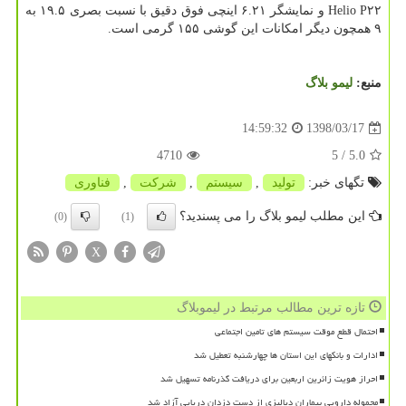
Helio P۲۲ و نمایشگر ۶.۲۱ اینچی فوق دقیق با نسبت بصری ۱۹.۵ به
۹ همچون دیگر امكانات این گوشی ۱۵۵ گرمی است.
منبع:
لیمو بلاگ
1398/03/17
14:59:32
4710
/ 5
5.0
تگهای خبر:
تولید
,
سیستم
,
شركت
,
فناوری
این مطلب لیمو بلاگ را می پسندید؟
(0)
(1)
X
تازه ترین مطالب مرتبط در لیموبلاگ
احتمال قطع موقت سیستم های تامین اجتماعی
ادارات و بانکهای این استان ها چهارشنبه تعطیل شد
احراز هویت زائرین اربعین برای دریافت گذرنامه تسهیل شد
محموله دارویی بیماران دیالیزی از دست دزدان دریایی آزاد شد