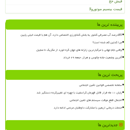
فیش حج
قیمت بیسیم موتورولا
پربیننده ترین ها
85درصد آب مصرفی کشور به بخش کشاورزی اختصاص دارد، آن هم با قیمت خیلی پایین
چرا کدئین کم شده است؟
وقتی جام جهانی با مرگبارترین زلزله های جهان گره خورد از مکزیک تا منجیل
آخرین وضعیت جاده چالوس و هراز، جمعه ۲۹ خرداد
پربحث ترین ها
سامانه تخصصی قوانین تأمین اجتماعی
پایان ۱۱ ماه فرار قاتل قهرمان کراسفیت با چهره ای تغییرکرده دستگیر شد
احتمال قطع موقت سیستم های تامین اجتماعی
خدمات درمانی اربعین با مشارکت داوطلبان مردمی ادامه دارد
جدیدترین ها