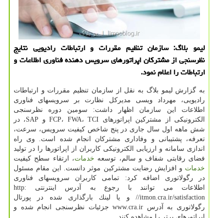
لیمو بلاگ: سازمان تنظیم مقررات و ارتباطات رادیویی نتایج
نظرسنجی از مشتركان اپراتورهای سرویس دهنده فناوری اطلاعات و
ارتباطات را اعلام نمود.
به گزارش لیمو بلاگ به نقل از سازمان تنظیم مقررات و ارتباطات
رادیویی، مهرداد ویسی مدیركل نظارت بر سرویسهای فناوری
اطلاعات این سازمان اظهار داشت: سومین دوره نظرسنجی
الكترونیكی از مشتركین اپراتورهای FCP، FWA، TCI و SAP، در
شش ماهه اول سال جاری در پنج شاخص كیفیت سرویس، سرعت،
تعرفه، پشتیبانی و وفاداری مشتركان انجام شده است. وی راه
اندازی سامانه و ارزیابی الكترونیكی كاربران از اپراتورها را در تولید
فضای رقابتی شفاف و سالم، توسعه
خدمات
، ارتقاء سطح كیفیت
خدمات
و افزایش رضایت مشتركین موثر دانست. این مقام مسئول
در رگولاتوری اضافه كرد: تمامی كاربران سرویسهای فناوری
اطلاعات می توانند با رجوع به آدرس اینترنتی http:
//itmon.cra.ir/satisfaction و یا لینك بارگذاری شده در پورتال
رگولاتوری به آدرس www.cra.ir جزئیات نظرسنجی انجام شده و
اپراتورهای برتر را مشاهده كنند.