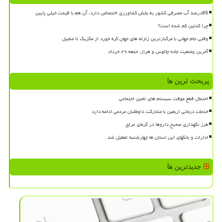
85درصد آب مصرفی کشور به بخش کشاورزی اختصاص دارد، آن هم با قیمت خیلی پایین
چرا کدئین کم شده است؟
وقتی جام جهانی با مرگبارترین زلزله های جهان گره خورد از مکزیک تا منجیل
آخرین وضعیت جاده چالوس و هراز، جمعه ۲۹ خرداد
پربحث ترین ها
احتمال قطع موقت سیستم های تامین اجتماعی
خدمات درمانی اربعین با مشارکت داوطلبان مردمی ادامه دارد
طرز نگهداری صحیح داروها در گرمای عراق
ادارات و بانکهای این استان ها چهارشنبه تعطیل شد
جدیدترین ها