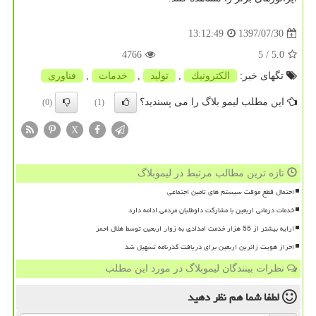
1397/07/30
13:12:49
4766
/ 5
5.0
تگهای خبر:
الكترونیك
,
تولید
,
خدمات
,
فناوری
این مطلب لیمو بلاگ را می پسندید؟
(0)
(1)
X
تازه ترین مطالب مرتبط در لیموبلاگ
احتمال قطع موقت سیستم های تامین اجتماعی
خدمات درمانی اربعین با مشارکت داوطلبان مردمی ادامه دارد
ارایه بیشتر از 55 هزار خدمت امدادی به زوار اربعین توسط هلال احمر
احراز هویت زائرین اربعین برای دریافت گذرنامه تسهیل شد
نظرات بینندگان لیموبلاگ در مورد این مطلب
لطفا شما هم
نظر دهید