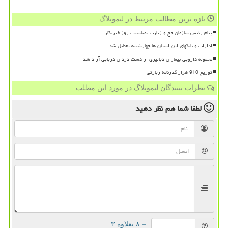
تازه ترین مطالب مرتبط در لیموبلاگ
پیام رئیس سازمان حج و زیارت بمناسبت روز خبرنگار
ادارات و بانکهای این استان ها چهارشنبه تعطیل شد
محموله دارویی بیماران دیالیزی از دست دزدان دریایی آزاد شد
توزیع 910 هزار گذرنامه زیارتی
نظرات بینندگان لیموبلاگ در مورد این مطلب
لطفا شما هم
نظر دهید
= ۸ بعلاوه ۳