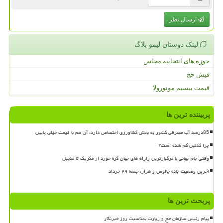
ارسال نظر
لینک دوستان لیمو بلاگ
حوزه های انتخابیه مجلس
فیش حج
قیمت بیسیم موتورولا
پربیننده ترین ها
85درصد آب مصرفی کشور به بخش کشاورزی اختصاص دارد، آن هم با قیمت خیلی پایین
چرا کدئین کم شده است؟
وقتی جام جهانی با مرگبارترین زلزله های جهان گره خورد از مکزیک تا منجیل
آخرین وضعیت جاده چالوس و هراز، جمعه ۲۹ خرداد
پربحث ترین ها
پیام رئیس سازمان حج و زیارت بمناسبت روز خبرنگار