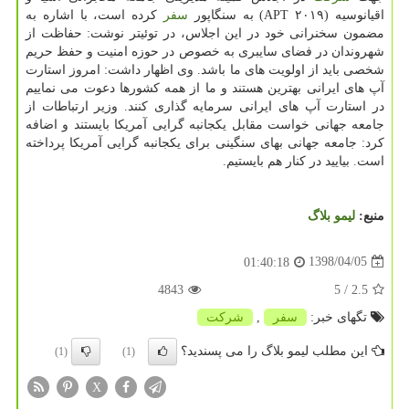
اقیانوسیه (۲۰۱۹ APT) به سنگاپور
سفر
كرده است، با اشاره به
مضمون سخنرانی خود در این اجلاس، در توئیتر نوشت: حفاظت از
شهروندان در فضای سایبری به خصوص در حوزه امنیت و حفظ حریم
شخصی باید از اولویت های ما باشد. وی اظهار داشت: امروز استارت
آپ های ایرانی بهترین هستند و ما از همه كشورها دعوت می نماییم
در استارت آپ های ایرانی سرمایه گذاری كنند. وزیر ارتباطات از
جامعه جهانی خواست مقابل یكجانبه گرایی آمریكا بایستند و اضافه
كرد: جامعه جهانی بهای سنگینی برای یكجانبه گرایی آمریكا پرداخته
است. بیایید در كنار هم بایستیم.
منبع:
لیمو بلاگ
1398/04/05
01:40:18
4843
/ 5
2.5
تگهای خبر:
سفر
,
شركت
این مطلب لیمو بلاگ را می پسندید؟
(1)
(1)
X