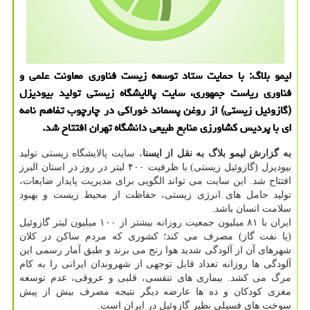
لیمو بلاگ: با حمایت ستاد توسعه زیست فناوری معاونت علمی و
فناوری ریاست جمهوری، سایت پالایشگاه زیستی تولید بیودیزل
(گازوئیل زیستی) از روغن پسماند خوراكی در چارچوب تفاهم نامه
ای با پردیس كشاورزی منابع طبیعی دانشگاه تهران افتتاح شد.
به گزارش لیمو بلاگ به نقل از ایسنا
، سایت پالایشگاه زیستی تولید
بیودیزل (گازوئیل زیستی) با ظرفیت ۴۰۰ لیتر در روز در استان البرز
افتتاح شد. این سایت می تواند الگویی برای مدیریت پایدار ضایعات،
تولید حامل های انرژی زیستی، حفاظت از محیط زیست و بهبود
سلامت انسان باشد.
ایران با ۸۱ میلیون جمعیت روزانه بیشتر از ۱۰۰ میلیون لیتر گازوئیل
(یا نفت گاز) مصرف می كند؛ كشوری كه مردم ساكن در كلان
شهرهای آن از آلودگی شدید هوا رنج می برند و طبق آمار رسمی این
آلودگی ها روزانه تعداد قابل توجهی از شهروندان ایرانی را به كام
مرگ می كشد. بیماری های تنفسی، قلبی و عروقی، عدم توسعه
مغزی كودكان و ده ها عارضه دیگر نتیجه مصرف بیش از پیش
سوخت های فسیلی نظیر گازوئیل در ایران است.