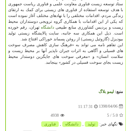
ستاد توسعه زیست فناوری معاونت علمی و فناوری ریاست جمهوری
با هدف توسعه استفاده از فناوری های زیستی برای كمك به ارتقای
زندگی مردم، اقدامات مختلفی را با نهادهای مختلف آغاز نموده است
كه یكی از این اقدامات با همكاری گروه ترویجی دوستداران محیط
زیست و پردیس كشاورزی منابع طبیعی
دانشگاه
تهران، رقم خورده
است. ذیل این همكاری سه جانبه، سایت پالایشگاه زیستی تولید
بیودیزل (گازوئیل زیستی) از روغن پسماند خوراكی افتتاح شد.
این تفاهم نامه می تواند به «فرهنگ سازی كاهش مصرف سوخت
های فسیلی و آگاهی به اثرات جبران ناپذیر آنها بر محیط زیست و
سلامت انسان» و «معرفی سوخت های جایگزین دوستدار محیط
زیست بجای سوخت فسیلی در كشور» بینجامد.
منبع:
لیمو بلاگ
1398/04/06
11:17:31
4938
/ 5
5.0
تگهای خبر:
تولید
,
دانشگاه
,
فناوری