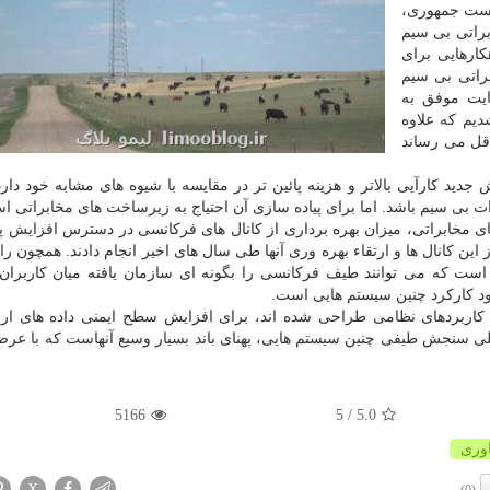
یاست جمهوری،
راتی بی سیم
كارهایی برای
براتی بی سیم
ایت موفق به
یم كه علاوه
اقل می رساند
ید كارآیی بالاتر و هزینه پائین تر در مقایسه با شیوه های مشابه خود دارد
ت بی سیم باشد. اما برای پیاده سازی آن احتیاج به زیرساخت های مخابراتی ا
های مخابراتی، میزان بهره برداری از كانال های فركانسی در دسترس افزایش پی
ین كانال ها و ارتقاء بهره وری آنها طی سال های اخیر انجام دادند. همچون را
ی است كه می توانند طیف فركانسی را بگونه ای سازمان یافته میان كاربرا
بود كاركرد چنین سیستم هایی است.
 كاربردهای نظامی طراحی شده اند، برای افزایش سطح ایمنی داده های ار
 سنجش طیفی چنین سیستم هایی، پهنای باند بسیار وسیع آنهاست كه با عرض
5166
/ 5
5.0
اوری
X