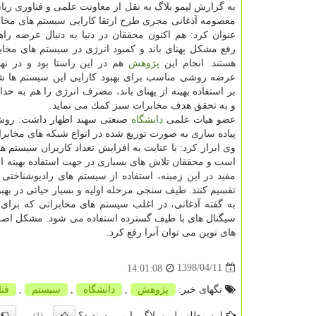
به گزارش لیمو بلاگ به نقل از معاونت علمی و فناوری ر
معصومه آذغانی مجری طرح ارتقا كارایی سیستم های مخاب
عنوان كرد: هم اكنون محققان در دنیا به دنبال عرضه راه
رفع مشكل پهنای باند و كمبود انرژی در سیستم های مخا
هستند. انجام این
پژوهش
هم در این راستا بود و در نه
عرضه روشی مناسب برای بهبود كارایی این سیستم ها شد
بر استفاده بهینه از پهنای باند، مصرف انرژی را هم به حد
و به تحقق هدف مخابرات سبز كمك می نماید.
عضو هیات علمی
دانشگاه
صنعتی سهند اظهار داشت: روش جد
پیاده سازی به صورت توزیع شده در انواع شبكه های مخابرا
وی ابراز كرد: با عنایت به افزایش تعداد كاربران سیستم 
است و محققان تلاش های بسیاری در جهت استفاده بهینه از ا
مفید در این زمینه، استفاده از سیستم های رادیوشناخت
تقسیم كنند. طیف سنجی مرحله اولیه و بسیار حیاتی در به
به گفته آذغانی، در اغلب سیستم های مخابراتی كه برای
سیگنال های با طیف گسترده استفاده می شود. مشكل اصلی
های نوین می توان آنرا رفع كرد.
1398/04/11
14:01:08
تگهای خبر:
پژوهش
,
دانشگاه
,
سیستم
,
فن
این مطلب لیمو بلاگ را می پسندید؟