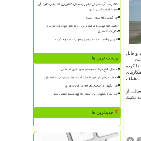
85درصد آب مصرفی کشور به بخش کشاورزی اختصاص دارد، آن
هم با قیمت خیلی پایین
چرا کدئین کم شده است؟
وقتی جام جهانی با مرگبارترین زلزله های جهان گره خورد از
مکزیک تا منجیل
آخرین وضعیت جاده چالوس و هراز، جمعه ۲۹ خرداد
 و قابل
پربحث ترین ها
ست.
دا كرده
احتمال قطع موقت سیستم های تامین اجتماعی
هكارهای
خدمات درمانی اربعین با مشارکت داوطلبان مردمی ادامه دارد
ن مختلف
طرز نگهداری صحیح داروها در گرمای عراق
سالی از
ادارات و بانکهای این استان ها چهارشنبه تعطیل شد
ه تكنیك
جدیدترین ها