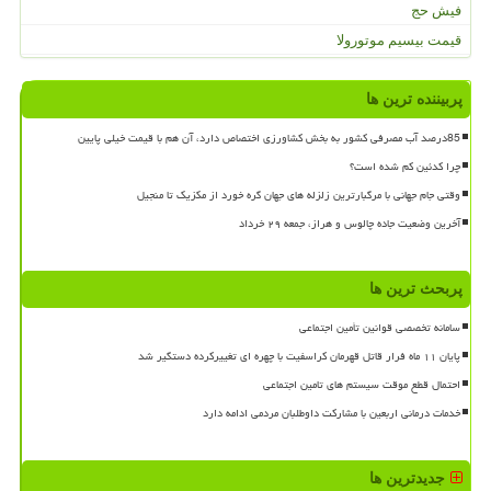
فیش حج
قیمت بیسیم موتورولا
پربیننده ترین ها
85درصد آب مصرفی کشور به بخش کشاورزی اختصاص دارد، آن هم با قیمت خیلی پایین
چرا کدئین کم شده است؟
وقتی جام جهانی با مرگبارترین زلزله های جهان گره خورد از مکزیک تا منجیل
آخرین وضعیت جاده چالوس و هراز، جمعه ۲۹ خرداد
پربحث ترین ها
سامانه تخصصی قوانین تأمین اجتماعی
پایان ۱۱ ماه فرار قاتل قهرمان کراسفیت با چهره ای تغییرکرده دستگیر شد
احتمال قطع موقت سیستم های تامین اجتماعی
خدمات درمانی اربعین با مشارکت داوطلبان مردمی ادامه دارد
جدیدترین ها