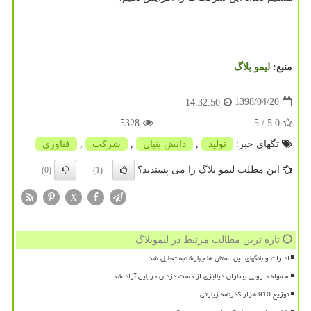
منبع:
لیمو بلاگ
1398/04/20
14:32:50
5328
/ 5
5.0
تگهای خبر:
تولید
,
دانش بنیان
,
شركت
,
فناوری
این مطلب لیمو بلاگ را می پسندید؟
(0)
(1)
X
تازه ترین مطالب مرتبط در لیموبلاگ
ادارات و بانکهای این استان ها چهارشنبه تعطیل شد
محموله دارویی بیماران دیالیزی از دست دزدان دریایی آزاد شد
توزیع 910 هزار گذرنامه زیارتی