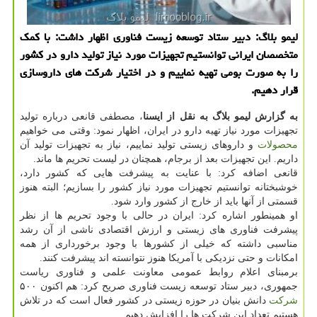
لیمو بلاگ: دبیر ستاد توسعه زیست فناوری اظهار داشت: با كمك
متخصصان ایرانی توانستیم تجهیزات مورد نیاز تولید دارو در كشور
را به صورت بومی تهیه نماییم و در اختیار شركت های داروسازی
قرار دهیم.
به گزارش لیمو بلاگ به نقل از ایسنا
، مصطفی قانعی درباره تولید
تجهیزات مورد نیاز تهیه دارو در ایران، اظهار نمود: وقتی می خواهیم
محصولات
و داروهای زیستی تولید نماییم، نیاز به تجهیزات تولید آن
داریم. این تجهیزات بعد از برجام، همچنان در لیست تحریم ها ماند.
قانعی اضافه كرد: با عنایت به پیشرفت هایی كه كشور دارد،
خوشبختانه توانستیم تجهیزات مورد نیاز كشور را بسازیم؛ البته هنوز
قسمتی از آنها باید از خارج از كشور وارد شود.
او همینطور اشاره كرد: ایران در حالی با وجود تحریم ها از نظر
پیشرفت فناوری های زیستی و ارزش اقتصادی ناشی از آن رشد
مناسبی داشته كه خیلی از كشورها با وجود برخورداری از همه
امكانات و حتی نزدیكی با آمریكا هنوز نتوانسته اند پیشرفت كنند.
برمبنای اعلام روابط عمومی معاونت علمی و فناوری ریاست
جمهوری، دبیر ستاد توسعه زیست فناوری صریح كرد: هم اكنون ۵۰۰
شركت
دانش بنیان در حوزه زیستی در كشور فعال است كه در تلاش
هستیم تعداد این شركت ها را افزایش دهیم.