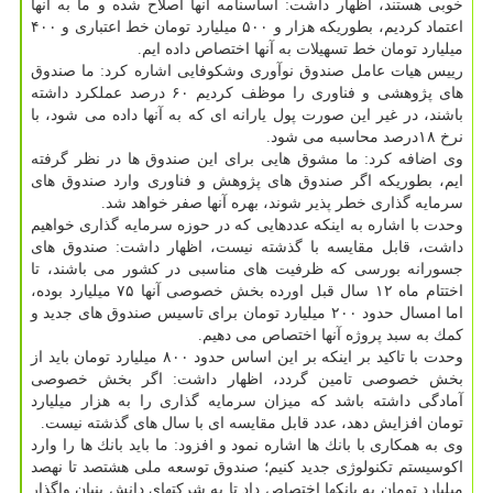
خوبی هستند، اظهار داشت: اساسنامه آنها اصلاح شده و ما به آنها
اعتماد كردیم، بطوریكه هزار و ۵۰۰ میلیارد تومان خط اعتباری و ۴۰۰
میلیارد تومان خط تسهیلات به آنها اختصاص داده ایم.
رییس هیات عامل صندوق نوآوری وشكوفایی اشاره كرد: ما صندوق
های پژوهشی و فناوری را موظف كردیم ۶۰ درصد عملكرد داشته
باشند، در غیر این صورت پول یارانه ای كه به آنها داده می شود، با
نرخ ۱۸درصد محاسبه می شود.
وی اضافه كرد: ما مشوق هایی برای این صندوق ها در نظر گرفته
ایم، بطوریكه اگر صندوق های پژوهش و فناوری وارد صندوق های
سرمایه گذاری خطر پذیر شوند، بهره آنها صفر خواهد شد.
وحدت با اشاره به اینكه عددهایی كه در حوزه سرمایه گذاری خواهیم
داشت، قابل مقایسه با گذشته نیست، اظهار داشت: صندوق های
جسورانه بورسی كه ظرفیت های مناسبی در كشور می باشند، تا
اختتام ماه ۱۲ سال قبل اورده بخش خصوصی آنها ۷۵ میلیارد بوده،
اما امسال حدود ۲۰۰ میلیارد تومان برای تاسیس صندوق های جدید و
كمك به سبد پروژه آنها اختصاص می دهیم.
وحدت با تاكید بر اینكه بر این اساس حدود ۸۰۰ میلیارد تومان باید از
بخش خصوصی تامین گردد، اظهار داشت: اگر بخش خصوصی
آمادگی داشته باشد كه میزان سرمایه گذاری را به هزار میلیارد
تومان افزایش دهد، عدد قابل مقایسه ای با سال های گذشته نیست.
وی به همكاری با بانك ها اشاره نمود و افزود: ما باید بانك ها را وارد
اكوسیستم تكنولوژی جدید كنیم؛ صندوق توسعه ملی هشتصد تا نهصد
میلیارد تومان به بانكها اختصاص داد تا به شركتهای دانش بنیان واگذار