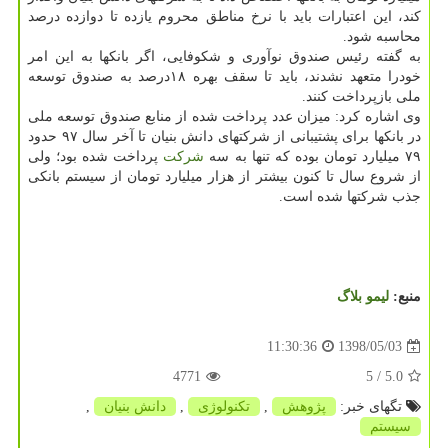
كند، این اعتبارات باید با نرخ مناطق محروم یازده تا دوازده درصد
محاسبه شود.
به گفته رئیس صندوق نوآوری و شكوفایی، اگر بانكها به این امر
خودرا متعهد نشدند، باید تا سقف بهره ۱۸درصد به صندوق توسعه
ملی بازپرداخت كنند.
وی اشاره كرد: میزان عدد پرداخت شده از منابع صندوق توسعه ملی
در بانكها برای پشتیبانی از شركتهای دانش بنیان تا آخر سال ۹۷ حدود
۷۹ میلیارد تومان بوده كه تنها به سه
شركت
پرداخت شده بود؛ ولی
از شروع سال تا كنون بیشتر از هزار میلیارد تومان از سیستم بانكی
جذب شركتها شده است.
منبع:
لیمو بلاگ
1398/05/03
11:30:36
4771
/ 5
5.0
تگهای خبر:
پژوهش
,
تكنولوژی
,
دانش بنیان
,
سیستم