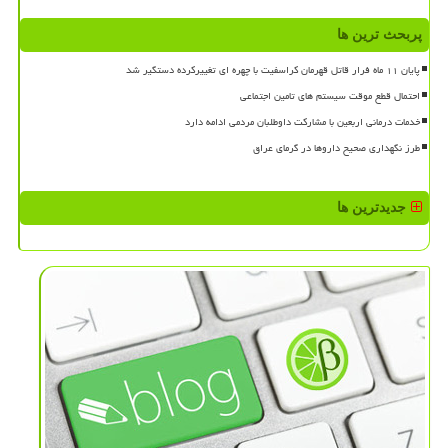
پربحث ترین ها
پایان ۱۱ ماه فرار قاتل قهرمان کراسفیت با چهره ای تغییرکرده دستگیر شد
احتمال قطع موقت سیستم های تامین اجتماعی
خدمات درمانی اربعین با مشارکت داوطلبان مردمی ادامه دارد
طرز نگهداری صحیح داروها در گرمای عراق
جدیدترین ها