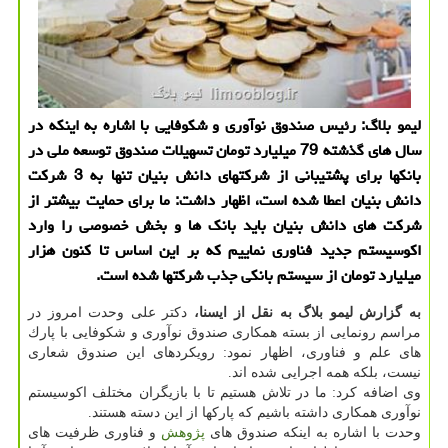
لیمو بلاگ: رئیس صندوق نوآوری و شكوفایی با اشاره به اینكه در
سال های گذشته 79 میلیارد تومان تسهیلات صندوق توسعه ملی در
بانكها برای پشتیبانی از شركتهای دانش بنیان تنها به 3 شركت
دانش بنیان اعطا شده است، اظهار داشت: ما برای حمایت بیشتر از
شركت های دانش بنیان باید بانك ها و بخش خصوصی را وارد
اكوسیستم جدید فناوری نماییم كه بر این اساس تا كنون هزار
میلیارد تومان از سیستم بانكی جذب شركتها شده است.
به گزارش لیمو بلاگ به نقل از ایسنا،
دكتر علی وحدت امروز در
مراسم رونمایی از بسته همكاری صندوق نوآوری و شكوفایی با پارك
های علم و فناوری، اظهار نمود: رویكردهای این صندوق شعاری
نیست، بلكه همه اجرایی شده اند.
وی اضافه كرد: ما در تلاش هستیم تا با بازیگران مختلف اكوسیستم
نوآوری همكاری داشته باشیم كه پاركها از این دسته هستند.
وحدت با اشاره به اینكه صندوق های
پژوهش
و فناوری ظرفیت های